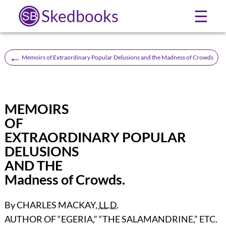
Skedbooks
☰
←
Memoirs of Extraordinary Popular Delusions and the Madness of Crowds
MEMOIRS
OF
EXTRAORDINARY POPULAR
DELUSIONS
AND THE
Madness of Crowds.
By
CHARLES MACKAY,
LL.D.
AUTHOR OF “EGERIA,” “THE SALAMANDRINE,” ETC.