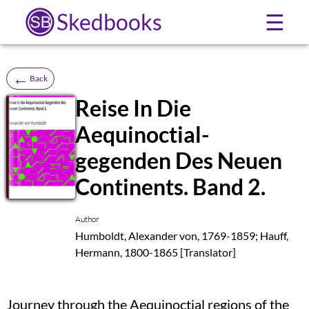
Skedbooks
☰
←
Back
Reise In Die
Aequinoctial-
SB
gegenden Des Neuen
Continents. Band 2.
Author
Humboldt, Alexander von, 1769-1859; Hauff,
Hermann, 1800-1865 [Translator]
Journey through the Aequinoctial regions of the