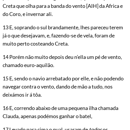
Creta que olha para a banda do vento
[AIH]
da Africa e
do Coro, e invernar ali.
13 E, soprando o sul brandamente, lhes pareceu terem
já o que desejavam, e, fazendo-se de vela, foram de
muito perto costeando Creta.
14 Porém não muito depois deu n’ella um pé de vento,
chamado euro-aquilão.
15 E, sendo o navio arrebatado por elle, e não podendo
navegar contra o vento, dando de mão a tudo, nos
deixámos ir á tôa.
16 E, correndo abaixo de uma pequena ilha chamada
Clauda, apenas podémos ganhar o batel,
17 Levado para cima o qual, usaram
de
todos
os