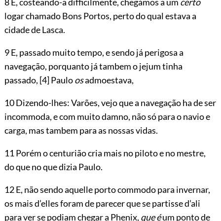
8 E, costeando-a difficilmente, chegámos a um
certo
logar chamado Bons Portos, perto do qual estava a
cidade de Lasca.
9 E, passado muito tempo, e sendo já perigosa a
navegação, porquanto já tambem o jejum tinha
passado,
[4]
Paulo
os
admoestava,
10 Dizendo-lhes: Varões, vejo que a navegação ha de ser
incommoda, e com muito damno, não só para o navio e
carga, mas tambem para as nossas vidas.
11 Porém o centurião cria mais no piloto e no mestre,
do que no que dizia Paulo.
12 E, não sendo aquelle porto commodo para invernar,
os mais d’elles foram de parecer que se partisse d’ali
para ver se podiam chegar a Phenix,
que é
um ponto de