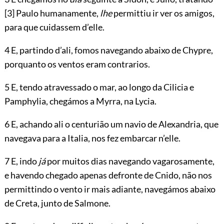
[3]
Paulo humanamente,
lhe
permittiu ir ver os amigos,
para que cuidassem d’elle.
4 E, partindo d’ali, fomos navegando abaixo de Chypre,
porquanto os ventos eram contrarios.
5 E, tendo atravessado o mar, ao longo da Cilicia e
Pamphylia, chegámos a Myrra, na Lycia.
6 E, achando ali o centurião um navio de Alexandria, que
navegava para a Italia, nos fez embarcar n’elle.
7 E, indo
já
por muitos dias navegando vagarosamente,
e havendo chegado apenas defronte de Cnido, não nos
permittindo o vento ir mais adiante, navegámos abaixo
de Creta, junto de Salmone.