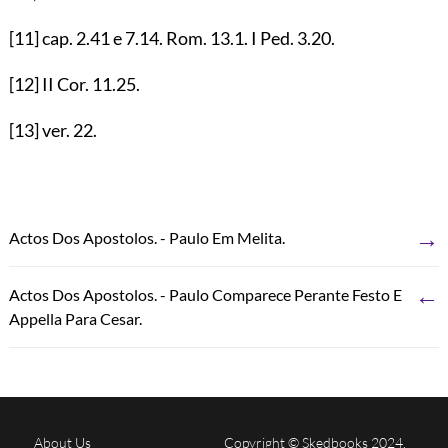
[11]
cap.
2.41
e
7.14
. Rom.
13.1
. I Ped.
3.20
.
[12]
II Cor.
11.25
.
[13]
ver.
22
.
→
Actos Dos Apostolos. - Paulo Em Melita.
←
Actos Dos Apostolos. - Paulo Comparece Perante Festo E
Appella Para Cesar.
About Us
Copyright © Skedbooks 2024.