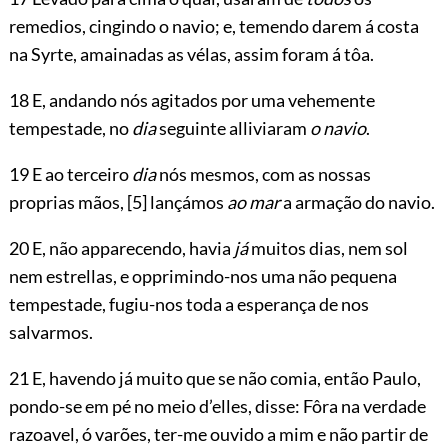
remedios, cingindo o navio; e, temendo darem á costa
na Syrte, amainadas as vélas, assim foram á tôa.
18 E, andando nós agitados por uma vehemente
tempestade, no
dia
seguinte alliviaram
o navio
.
19 E ao terceiro
dia
nós mesmos, com as nossas
proprias mãos,
[5]
lançámos
ao mar
a armação do navio.
20 E, não apparecendo, havia
já
muitos dias, nem sol
nem estrellas, e opprimindo-nos uma não pequena
tempestade, fugiu-nos toda a esperança de nos
salvarmos.
21 E, havendo já muito que se não comia, então Paulo,
pondo-se em pé no meio d’elles, disse: Fôra na verdade
razoavel, ó varões, ter-me ouvido a mim e não partir de