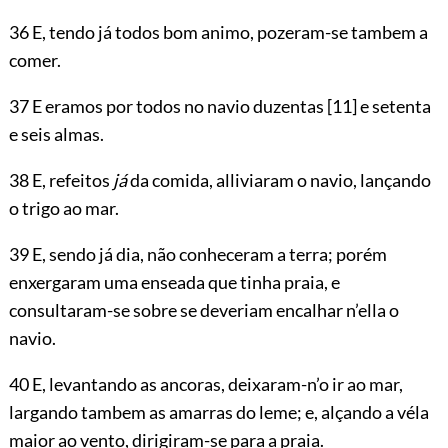
36 E, tendo já todos bom animo, pozeram-se tambem a
comer.
37 E eramos por todos no navio duzentas
[11]
e setenta
e seis almas.
38 E, refeitos
já
da comida, alliviaram o navio, lançando
o trigo ao mar.
39 E, sendo já dia, não conheceram a terra; porém
enxergaram uma enseada que tinha praia, e
consultaram-se sobre se deveriam encalhar n’ella o
navio.
40 E, levantando as ancoras, deixaram-n’o ir ao mar,
largando tambem as amarras do leme; e, alçando a véla
maior ao vento, dirigiram-se para a praia.