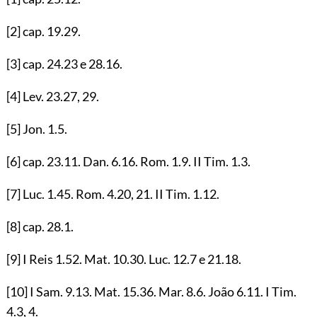
[2]
cap.
19.29
.
[3]
cap.
24.23
e
28.16
.
[4]
Lev.
23.27
,
29
.
[5]
Jon.
1.5
.
[6]
cap.
23.11
. Dan.
6.16
. Rom.
1.9
. II Tim.
1.3
.
[7]
Luc.
1.45
. Rom.
4.20
,
21
. II Tim.
1.12
.
[8]
cap.
28.1
.
[9]
I Reis
1.52
. Mat.
10.30
. Luc.
12.7
e
21.18
.
[10]
I Sam.
9.13
. Mat.
15.36
. Mar.
8.6
. João
6.11
. I Tim.
4.3
,
4
.