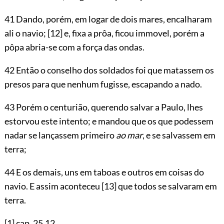
41 Dando, porém, em logar de dois mares, encalharam
ali o navio;
[12]
e, fixa a prôa, ficou immovel, porém a
pôpa abria-se com a força das ondas.
42 Então o conselho dos soldados foi que matassem os
presos para que nenhum fugisse, escapando a nado.
43 Porém o centurião, querendo salvar a Paulo, lhes
estorvou este intento; e mandou que os que podessem
nadar se lançassem primeiro
ao mar
, e se salvassem em
terra;
44 E os demais, uns em taboas e outros em coisas do
navio. E assim aconteceu
[13]
que todos se salvaram em
terra.
[1]
cap.
25.12
.