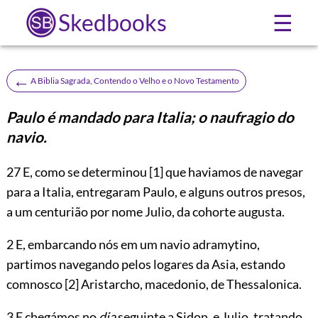
Skedbooks
☰
←
A Biblia Sagrada, Contendo o Velho e o Novo Testamento
Paulo é mandado para Italia; o naufragio do
navio.
27
E, como se determinou
[1]
que haviamos de navegar
para a Italia, entregaram Paulo, e alguns outros presos,
a um centurião por nome Julio, da cohorte augusta.
2 E, embarcando nós em um navio adramytino,
partimos navegando pelos logares da Asia, estando
comnosco
[2]
Aristarcho, macedonio, de Thessalonica.
3 E chegámos no
dia
seguinte a Sidon, e Julio, tratando