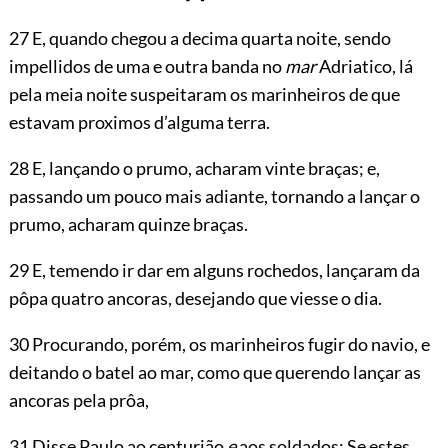
27 E, quando chegou a decima quarta noite, sendo
impellidos de uma e outra banda no
mar
Adriatico, lá
pela meia noite suspeitaram os marinheiros de que
estavam proximos d’alguma terra.
28 E, lançando o prumo, acharam vinte braças; e,
passando um pouco mais adiante, tornando a lançar o
prumo, acharam quinze braças.
29 E, temendo ir dar em alguns rochedos, lançaram da
pôpa quatro ancoras, desejando que viesse o dia.
30 Procurando, porém, os marinheiros fugir do navio, e
deitando o batel ao mar, como que querendo lançar as
ancoras pela prôa,
31 Disse Paulo ao centurião
e
aos soldados: Se estes