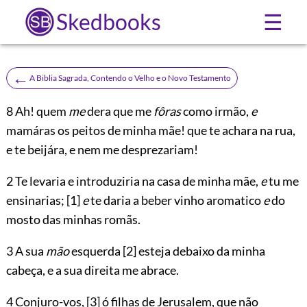
Skedbooks
☰
←
A Biblia Sagrada, Contendo o Velho e o Novo Testamento
8
Ah! quem
me
dera que me
fôras
como irmão,
e
mamáras os peitos de minha mãe! que te achara na rua,
e te beijára, e nem me desprezariam!
2 Te levaria e introduziria na casa de minha mãe,
e
tu me
ensinarias;
[1]
e
te daria a beber vinho aromatico
e
do
mosto das minhas romãs.
3 A sua
mão
esquerda
[2]
esteja debaixo da minha
cabeça, e a sua direita me abrace.
4 Conjuro-vos,
[3]
ó filhas de Jerusalem, que não