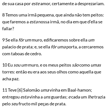
de sua casa por
este
amor, certamente a desprezariam.
8 Temos uma irmã pequena, que ainda
não tem peitos:
que faremos a
esta
nossa irmã, no dia em que d’ella se
fallar?
9 Se ella
fôr um
muro, edificaremos sobre ella
um
palacio de prata; e, se ella
fôr uma
porta, a cercaremos
com taboas de cedro.
10 Eu
sou um
muro, e os meus peitos
são
como
umas
torres: então eu era aos seus olhos como aquella que
acha paz.
11 Teve
[6]
Salomão
uma
vinha em Baal-hamon;
entregou
esta
vinha a
uns
guardas;
e
cada um
lhe
trazia
pelo
seu
fructo mil peças de prata.