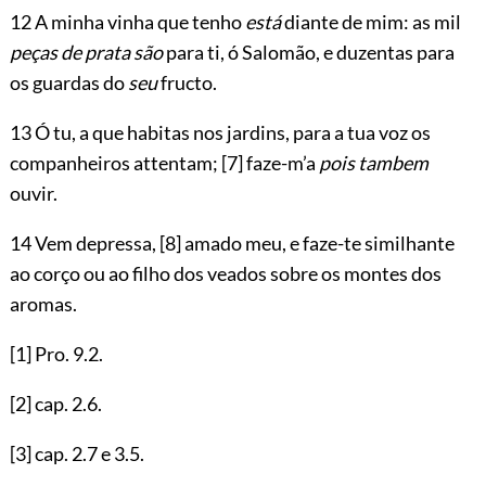
12 A minha vinha que tenho
está
diante de mim: as mil
peças de prata são
para ti, ó Salomão, e duzentas para
os guardas do
seu
fructo.
13 Ó tu, a que habitas nos jardins, para a tua voz os
companheiros attentam;
[7]
faze-m’a
pois tambem
ouvir.
14 Vem depressa,
[8]
amado meu, e faze-te similhante
ao corço ou ao filho dos veados sobre os montes dos
aromas.
[1]
Pro.
9.2
.
[2]
cap.
2.6
.
[3]
cap.
2.7
e
3.5
.