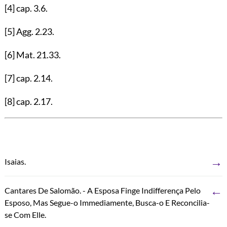
[4]
cap.
3.6
.
[5]
Agg.
2.23
.
[6]
Mat.
21.33
.
[7]
cap.
2.14
.
[8]
cap.
2.17
.
→
Isaias.
←
Cantares De Salomão. - A Esposa Finge Indifferença Pelo
Esposo, Mas Segue-o Immediamente, Busca-o E Reconcilia-
se Com Elle.