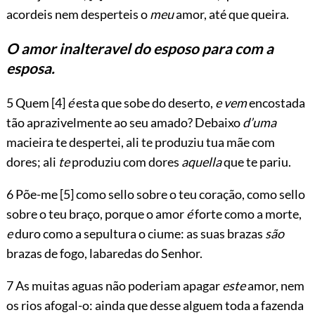
acordeis nem desperteis o
meu
amor, até que queira.
O amor inalteravel do esposo para com a
esposa.
5 Quem
[4]
é
esta que sobe do deserto,
e vem
encostada
tão aprazivelmente ao seu amado? Debaixo
d’uma
macieira te despertei, ali te produziu tua mãe com
dores; ali
te
produziu com dores
aquella
que te pariu.
6 Põe-me
[5]
como sello sobre o teu coração, como sello
sobre o teu braço, porque o amor
é
forte como a morte,
e
duro como a sepultura o ciume: as suas brazas
são
brazas de fogo, labaredas do Senhor.
7 As muitas aguas não poderiam apagar
este
amor, nem
os rios afogal-o: ainda que desse alguem toda a fazenda