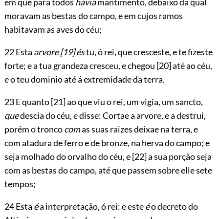
em que para todos
havia
mantimento, debaixo da qual
moravam as bestas do campo, e em cujos ramos
habitavam as aves do céu;
22 Esta
arvore
[19]
és
tu, ó rei, que cresceste, e te fizeste
forte; e a tua grandeza cresceu, e chegou
[20]
até ao céu,
e o teu dominio até á extremidade da terra.
23 E quanto
[21]
ao que viu o rei, um vigia, um sancto,
que
descia do céu, e disse: Cortae a arvore, e a destrui,
porém o tronco
com
as suas raizes deixae na terra, e
com atadura de ferro e de bronze, na herva do campo; e
seja molhado do orvalho do céu, e
[22]
a sua porção seja
com as bestas do campo, até que passem sobre elle sete
tempos;
24 Esta
é
a interpretação, ó rei: e este
é
o decreto do