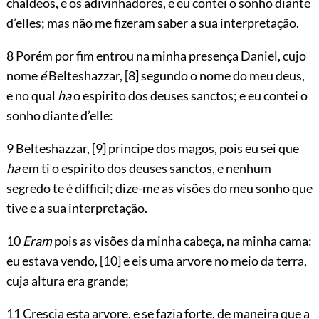
chaldeos, e os adivinhadores, e eu contei o sonho diante
d’elles; mas não me fizeram saber a sua interpretação.
8 Porém por fim entrou na minha presença Daniel, cujo
nome
é
Belteshazzar,
[8]
segundo o nome do meu deus,
e no qual
ha
o espirito dos deuses sanctos; e eu contei o
sonho diante d’elle:
9 Belteshazzar,
[9]
principe dos magos, pois eu sei que
ha
em ti o espirito dos deuses sanctos, e nenhum
segredo te é difficil; dize-me as visões do meu sonho que
tive e a sua interpretação.
10
Eram
pois as visões da minha cabeça, na minha cama:
eu estava vendo,
[10]
e eis uma arvore no meio da terra,
cuja altura era grande;
11 Crescia esta arvore, e se fazia forte, de maneira que a