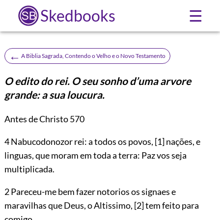
Skedbooks
☰
←
A Biblia Sagrada, Contendo o Velho e o Novo Testamento
O edito do rei. O seu sonho d’uma arvore
grande: a sua loucura.
Antes de Christo 570
4
Nabucodonozor rei: a todos os povos,
[1]
nações, e
linguas, que moram em toda a terra: Paz vos seja
multiplicada.
2 Pareceu-me bem fazer notorios os signaes e
maravilhas que Deus, o Altissimo,
[2]
tem feito para
comigo.