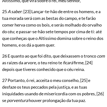
Altissimo, que virá sobre o rei, meu senhor,
25
A saber
:
[23]
Lançar-te-hão de entre os homens, e a
tua morada será com as bestas do campo, e te farão
comer herva como os bois, e serás molhado do orvalho
do céu; e passar-se-hão sete tempos por cima de ti: até
que conheças que o Altissimo domina sobre o reino dos
homens, e os dá a quem quer.
26 E quanto ao que foi dito, que deixassem o tronco
com
as raizes da arvore, o teu reino te
ficará
firme,
[24]
depois que tiveres conhecido que o céu reina.
27 Portanto, ó rei, acceita o meu conselho,
[25]
e
desfaze os teus peccados pela justiça, e as tuas
iniquidades usando de misericordia com os pobres,
[26]
se
porventura
houver prolongação da tua paz.