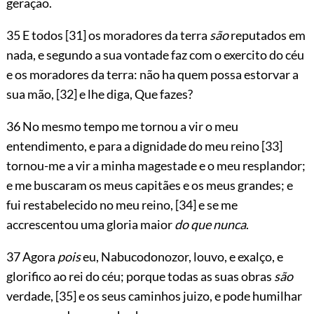
geração.
35 E todos
[31]
os moradores da terra
são
reputados em
nada, e segundo a sua vontade faz com o exercito do céu
e os moradores da terra: não ha quem possa estorvar a
sua mão,
[32]
e lhe diga, Que fazes?
36 No mesmo tempo me tornou a vir o meu
entendimento, e para a dignidade do meu reino
[33]
tornou-me a vir a minha magestade e o meu resplandor;
e me buscaram os meus capitães e os meus grandes; e
fui restabelecido no meu reino,
[34]
e se me
accrescentou uma gloria maior
do que nunca
.
37 Agora
pois
eu, Nabucodonozor, louvo, e exalço, e
glorifico ao rei do céu; porque todas as suas obras
são
verdade,
[35]
e os seus caminhos juizo, e pode humilhar