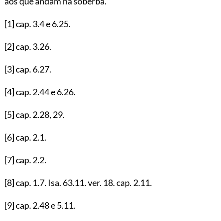
aos que andam na soberba.
[1]
cap.
3.4
e
6.25
.
[2]
cap.
3.26
.
[3]
cap.
6.27
.
[4]
cap.
2.44
e
6.26
.
[5]
cap.
2.28
,
29
.
[6]
cap.
2.1
.
[7]
cap.
2.2
.
[8]
cap.
1.7
. Isa.
63.11
. ver.
18
. cap.
2.11
.
[9]
cap.
2.48
e
5.11
.