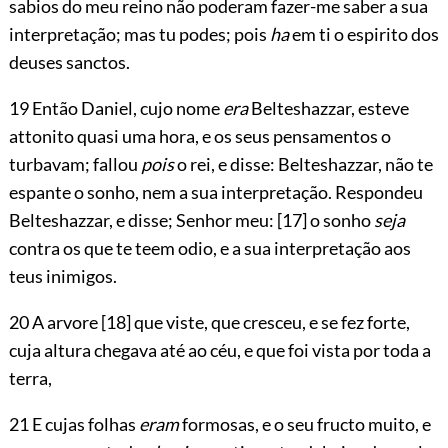
sabios do meu reino não poderam fazer-me saber a sua
interpretação; mas tu podes; pois
ha
em ti o espirito dos
deuses sanctos.
19 Então Daniel, cujo nome
era
Belteshazzar, esteve
attonito quasi uma hora, e os seus pensamentos o
turbavam; fallou
pois
o rei, e disse: Belteshazzar, não te
espante o sonho, nem a sua interpretação. Respondeu
Belteshazzar, e disse; Senhor meu:
[17]
o sonho
seja
contra os que te teem odio, e a sua interpretação aos
teus inimigos.
20 A arvore
[18]
que viste, que cresceu, e se fez forte,
cuja altura chegava até ao céu, e que foi vista por toda a
terra,
21 E cujas folhas
eram
formosas, e o seu fructo muito, e