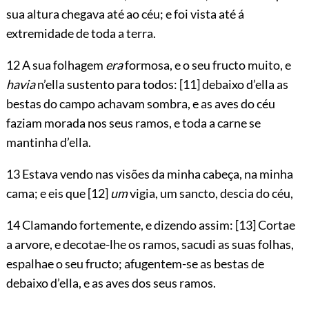
sua altura chegava até ao céu; e foi vista até á
extremidade de toda a terra.
12 A sua folhagem
era
formosa, e o seu fructo muito, e
havia
n’ella sustento para todos:
[11]
debaixo d’ella as
bestas do campo achavam sombra, e as aves do céu
faziam morada nos seus ramos, e toda a carne se
mantinha d’ella.
13 Estava vendo nas visões da minha cabeça, na minha
cama; e eis que
[12]
um
vigia, um sancto, descia do céu,
14 Clamando fortemente, e dizendo assim:
[13]
Cortae
a arvore, e decotae-lhe os ramos, sacudi as suas folhas,
espalhae o seu fructo; afugentem-se as bestas de
debaixo d’ella, e as aves dos seus ramos.