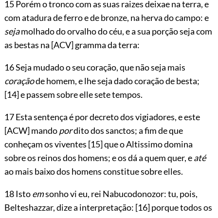
15 Porém o tronco com as suas raizes deixae na terra, e
com atadura de ferro e de bronze, na herva do campo: e
seja
molhado do orvalho do céu, e a sua porção seja com
as bestas na
[ACV]
gramma da terra:
16 Seja mudado o seu coração, que não seja mais
coração
de homem, e lhe seja dado coração de besta;
[14]
e passem sobre elle sete tempos.
17 Esta sentença é por decreto dos vigiadores, e este
[ACW]
mando
por
dito dos sanctos; a fim de que
conheçam os viventes
[15]
que o Altissimo domina
sobre os reinos dos homens; e os dá a quem quer, e
até
ao mais baixo dos homens constitue sobre elles.
18 Isto
em
sonho vi eu, rei Nabucodonozor: tu, pois,
Belteshazzar, dize a interpretação:
[16]
porque todos os