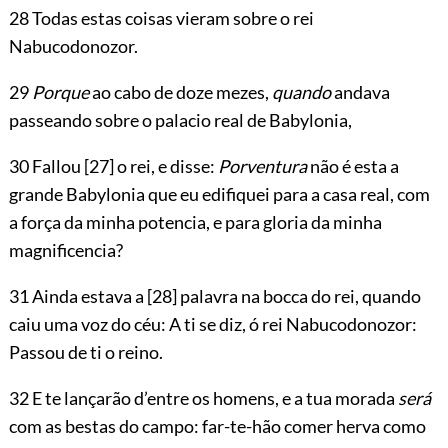
28 Todas estas coisas vieram sobre o rei
Nabucodonozor.
29
Porque
ao cabo de doze mezes,
quando
andava
passeando sobre o palacio real de Babylonia,
30 Fallou
[27]
o rei, e disse:
Porventura
não é esta a
grande Babylonia que eu edifiquei para a casa real, com
a força da minha potencia, e para gloria da minha
magnificencia?
31 Ainda estava a
[28]
palavra na bocca do rei, quando
caiu uma voz do céu: A ti se diz, ó rei Nabucodonozor:
Passou de ti o reino.
32 E te lançarão d’entre os homens, e a tua morada
será
com as bestas do campo: far-te-hão comer herva como