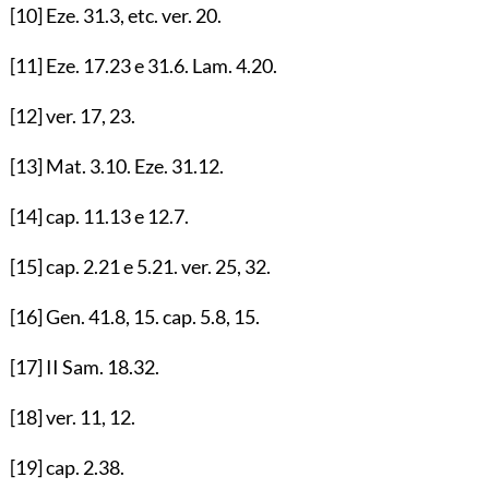
[10]
Eze.
31.3
, etc. ver.
20
.
[11]
Eze.
17.23
e
31.6
. Lam.
4.20
.
[12]
ver.
17
,
23
.
[13]
Mat.
3.10
. Eze.
31.12
.
[14]
cap.
11.13
e
12.7
.
[15]
cap.
2.21
e
5.21
. ver.
25
,
32
.
[16]
Gen.
41.8
,
15
. cap.
5.8
,
15
.
[17]
II Sam.
18.32
.
[18]
ver.
11
,
12
.
[19]
cap.
2.38
.