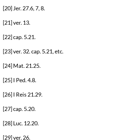
[20]
Jer.
27.6
,
7
,
8
.
[21]
ver.
13
.
[22]
cap.
5.21
.
[23]
ver.
32
. cap.
5.21
, etc.
[24]
Mat.
21.25
.
[25]
I Ped.
4.8
.
[26]
I Reis
21.29
.
[27]
cap.
5.20
.
[28]
Luc.
12.20
.
[29]
ver.
26
.