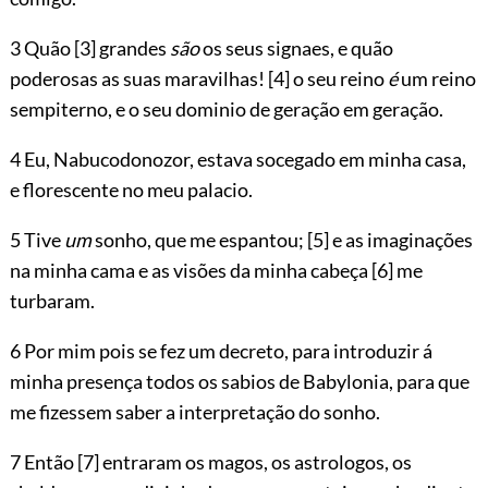
3 Quão
[3]
grandes
são
os seus signaes, e
quão
poderosas as suas maravilhas!
[4]
o seu reino
é
um reino
sempiterno, e o seu dominio de geração em geração.
4 Eu, Nabucodonozor, estava socegado em minha casa,
e florescente no meu palacio.
5 Tive
um
sonho, que me espantou;
[5]
e as imaginações
na minha cama e as visões da minha cabeça
[6]
me
turbaram.
6 Por mim pois se fez um decreto, para introduzir á
minha presença todos os sabios de Babylonia, para que
me fizessem saber a interpretação do sonho.
7 Então
[7]
entraram os magos, os astrologos, os