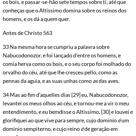
os bois, e passar-se-hão sete tempos sobre ti, até que
conheças que o Altissimo domina sobre os reinos dos
homens, e os dá a quem quer.
Antes de Christo 563
33 Na mesma hora se cumpriu a palavra sobre
Nabucodonozor, e foi lançado d’entre os homens, e
comia herva como os bois, e o seu corpo foi molhado do
orvalho do céu, até que lhe cresceu pello, como as
pennas da aguia, e as suas unhas como
as
das aves.
34 Mas ao fim d’aquelles dias
[29]
eu, Nabucodonozor,
levantei os meus olhos ao céu, e tornou-me a vir o meu
entendimento, e eu bemdisse o Altissimo,
[30]
e louvei e
glorifiquei ao que vive para sempre, cujo dominio
é
um
dominio sempiterno, e cujo reino
é
de geração em