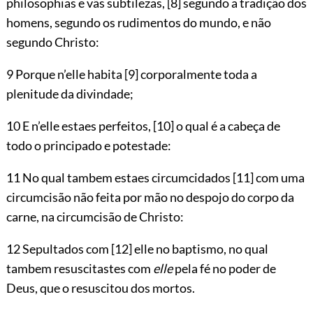
philosophias e vãs subtilezas,
[8]
segundo a tradição dos
homens, segundo os rudimentos do mundo, e não
segundo Christo:
9 Porque n’elle habita
[9]
corporalmente toda a
plenitude da divindade;
10 E n’elle estaes perfeitos,
[10]
o qual é a cabeça de
todo o principado e potestade:
11 No qual tambem estaes circumcidados
[11]
com uma
circumcisão não feita por mão no despojo do corpo da
carne, na circumcisão de Christo:
12 Sepultados com
[12]
elle no baptismo, no qual
tambem resuscitastes com
elle
pela fé no poder de
Deus, que o resuscitou dos mortos.