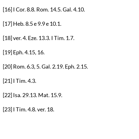
[16]
I Cor.
8.8
. Rom.
14.5
. Gal.
4.10
.
[17]
Heb.
8.5
e
9.9
e
10.1
.
[18]
ver.
4
. Eze.
13.3
. I Tim.
1.7
.
[19]
Eph.
4.15
,
16
.
[20]
Rom.
6.3
,
5
. Gal.
2.19
. Eph.
2.15
.
[21]
I Tim.
4.3
.
[22]
Isa.
29.13
. Mat.
15.9
.
[23]
I Tim.
4.8
. ver.
18
.