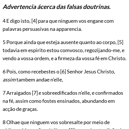
Advertencia ácerca das falsas doutrinas.
4 E digo isto,
[4]
para que ninguem vos engane com
palavras persuasivas na apparencia.
5 Porque ainda que esteja ausente quanto ao corpo,
[5]
todavia em espirito estou comvosco, regozijando-me, e
vendo a vossa ordem, e a firmeza da vossa fé em Christo.
6 Pois, como recebestes o
[6]
Senhor Jesus Christo,
assim
tambem andae n’elle,
7 Arraigados
[7]
e sobreedificados n’elle, e confirmados
na fé, assim como fostes ensinados, abundando em
acção de graças.
8 Olhae que ninguem vos sobresalte por meio de