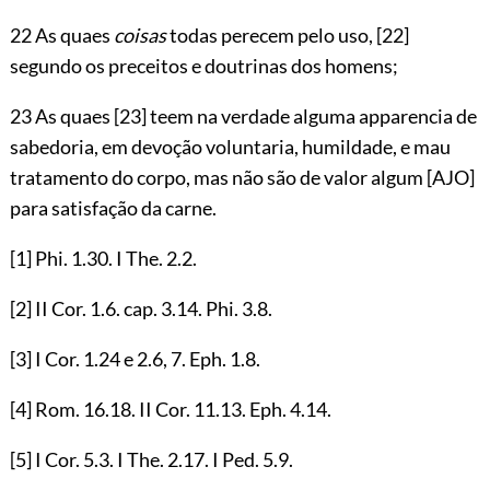
22 As quaes
coisas
todas perecem pelo uso,
[22]
segundo os preceitos e doutrinas dos homens;
23 As quaes
[23]
teem na verdade alguma apparencia de
sabedoria, em devoção voluntaria, humildade, e mau
tratamento do corpo, mas não são de valor algum
[AJO]
para satisfação da carne.
[1]
Phi.
1.30
. I The.
2.2
.
[2]
II Cor.
1.6
. cap.
3.14
. Phi.
3.8
.
[3]
I Cor.
1.24
e
2.6
,
7
. Eph.
1.8
.
[4]
Rom.
16.18
. II Cor.
11.13
. Eph.
4.14
.
[5]
I Cor.
5.3
. I The.
2.17
. I Ped.
5.9
.