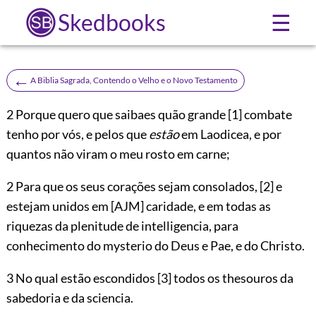
Skedbooks
☰
←
A Biblia Sagrada, Contendo o Velho e o Novo Testamento
2
Porque quero que saibaes quão grande
[1]
combate
tenho por vós, e pelos que
estão
em Laodicea, e por
quantos não viram o meu rosto em carne;
2 Para que os seus corações sejam consolados,
[2]
e
estejam unidos em
[AJM]
caridade, e em todas as
riquezas da plenitude de intelligencia, para
conhecimento do mysterio do Deus e Pae, e do Christo.
3 No qual estão escondidos
[3]
todos os thesouros da
sabedoria e da sciencia.