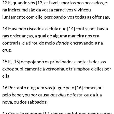
13 E, quando vós
[13]
estaveis mortos nos peccados, e
na incircumcisão da vossa carne, vos vivificou
juntamente com elle, perdoando-vos todas as offensas,
14 Havendo riscado a cedula que
[14]
contra nós havia
nas ordenanças, a qual de alguma maneira nos era
contraria, e a tirou do meio
de nós
, encravando-a na
cruz.
15 E,
[15]
despojando os principados e potestades, os
expoz publicamente á vergonha, e triumphou d’elles por
ella.
16 Portanto ninguem vos julgue pelo
[16]
comer, ou
pelo beber, ou por causa
dos dias
de festa, ou da lua
nova, ou dos sabbados;
17 Que são sombras
[17]
das coisas futuras, mas o corpo