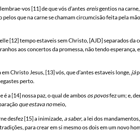
 lembrae-vos
[11]
de que vós d’antes
ereis
gentios na carne
o pelos que na carne se chamam circumcisão feita pela mã
elle
[12]
tempo estaveis sem Christo,
[AJD]
separados da 
estranhos aos concertos da promessa, não tendo esperança,
 em Christo Jesus,
[13]
vós, que d’antes estaveis longe,
já
p
hegastes perto.
e é a
[14]
nossa paz, o qual de ambos
os povos
fez um; e, de
eparação
que estava no
meio,
rne desfez
[15]
a inimizade,
a saber
, a lei dos mandamentos
tradições, para crear em si mesmo os dois em um novo ho