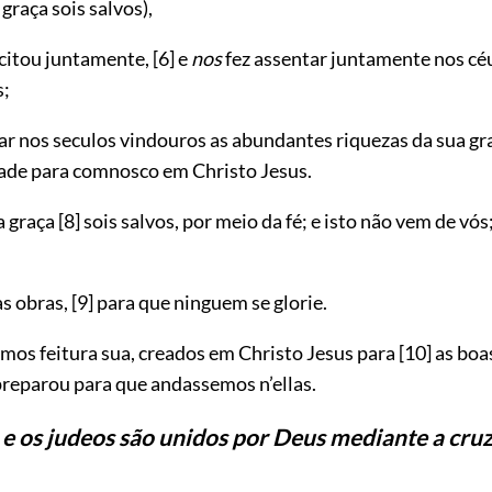
 graça sois salvos),
citou juntamente,
[6]
e
nos
fez assentar juntamente nos cé
s;
ar nos seculos vindouros as abundantes riquezas da sua gr
ade para comnosco em Christo Jesus.
a graça
[8]
sois salvos, por meio da fé; e isto não vem de vós
s obras,
[9]
para que ninguem se glorie.
mos feitura sua, creados em Christo Jesus para
[10]
as boas
reparou para que andassemos n’ellas.
 e os judeos são unidos por Deus mediante a cruz