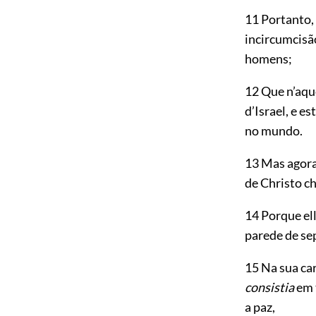
11 Portanto,
incircumcisã
homens;
12 Que n’aqu
d’Israel, e 
no mundo.
13 Mas agora
de Christo c
14 Porque ell
parede de s
15 Na sua ca
consistia
em 
a paz,