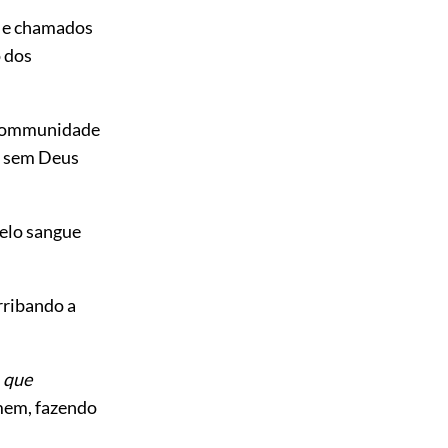
, e chamados
o dos
communidade
 e sem Deus
elo sangue
rribando a
,
que
mem, fazendo