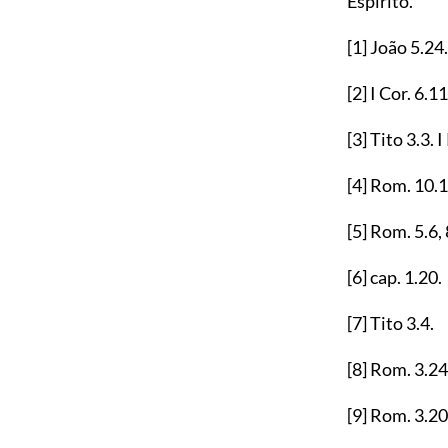
Espirito.
[1]
João
5.24
[2]
I Cor.
6.11
[3]
Tito
3.3
. 
[4]
Rom.
10.
[5]
Rom.
5.6
,
[6]
cap.
1.20
.
[7]
Tito
3.4
.
[8]
Rom.
3.24
[9]
Rom.
3.20