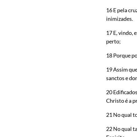
16 E pela cru
inimizades.
17 E, vindo, 
perto;
18 Porque po
19 Assim que 
sanctos e do
20 Edificado
Christo é a p
21 No qual to
22 No qual 