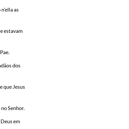
’ella as
ue estavam
Pae.
adãos dos
e que Jesus
 no Senhor.
e Deus em