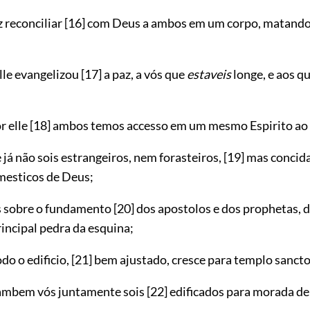
z reconciliar
[16]
com Deus a ambos em um corpo, matando n
elle evangelizou
[17]
a paz, a vós que
estaveis
longe, e aos q
r elle
[18]
ambos temos accesso em um mesmo Espirito ao 
já não sois estrangeiros, nem forasteiros,
[19]
mas concid
mesticos de Deus;
s sobre o fundamento
[20]
dos apostolos e dos prophetas, d
rincipal pedra da esquina;
do o edificio,
[21]
bem ajustado, cresce para templo sancto
tambem vós juntamente sois
[22]
edificados para morada d