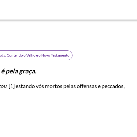
rada, Contendo o Velho e o Novo Testamento
é pela graça.
cou
,
[1]
estando vós mortos pelas offensas e peccados,