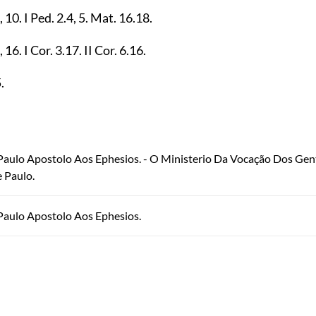
,
10
. I Ped.
2.4
,
5
. Mat.
16.18
.
,
16
. I Cor.
3.17
. II Cor.
6.16
.
5
.
 Paulo Apostolo Aos Ephesios. - O Ministerio Da Vocação Dos Gent
 Paulo.
 Paulo Apostolo Aos Ephesios.