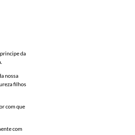
principe da
.
da nossa
ureza filhos
mor com que
amente com