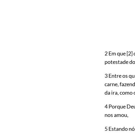
2 Em que
[2]
d
potestade do 
3 Entre os q
carne, fazen
da ira, como
4 Porque De
nos amou,
5 Estando nó