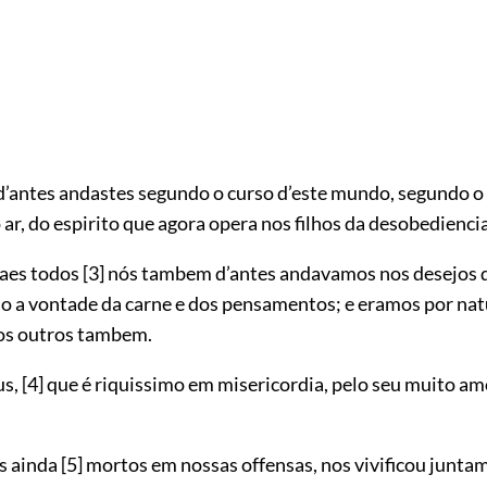
’antes andastes segundo o curso d’este mundo, segundo o 
ar, do espirito que agora opera nos filhos da desobediencia
uaes todos
[3]
nós tambem d’antes andavamos nos desejos 
do a vontade da carne e dos pensamentos; e eramos por nat
 os outros tambem.
us,
[4]
que é riquissimo em misericordia, pelo seu muito a
s ainda
[5]
mortos em nossas offensas, nos vivificou junt