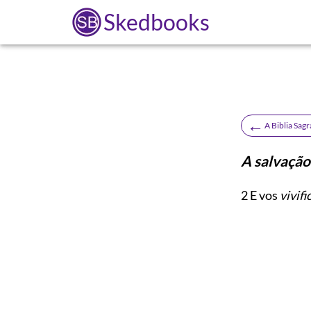
Skedbooks
←
A Biblia Sag
A salvação 
2
E vos
vivifi