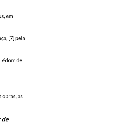
us, em
aça,
[7]
pela
;
é
dom de
 obras, as
 de