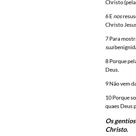
Christo (pela
6 E
nos
resus
Christo Jesu
7 Para mostr
sua
benignid
8 Porque pel
Deus.
9 Não vem da
10 Porque so
quaes Deus p
Os gentios
Christo.