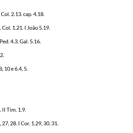
. Col.
2.13
. cap.
4.18
.
. Col.
1.21
. I João
5.19
.
I Ped.
4.3
. Gal.
5.16
.
12
.
8
,
10
e
6.4
,
5
.
. II Tim.
1.9
.
,
27
,
28
. I Cor.
1.29
,
30
,
31
.