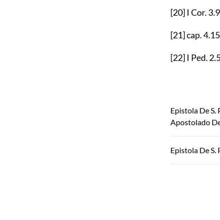
[20]
I Cor.
3.9
[21]
cap.
4.15
[22]
I Ped.
2.
Epistola De S.
Apostolado De
Epistola De S.