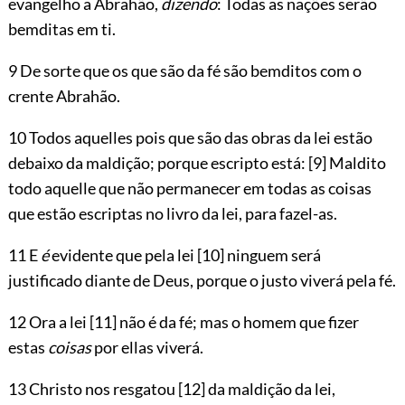
evangelho a Abrahão,
dizendo
: Todas as nações serão
bemditas em ti.
9 De sorte que os que são da fé são bemditos com o
crente Abrahão.
10 Todos aquelles pois que são das obras da lei estão
debaixo da maldição; porque escripto está:
[9]
Maldito
todo aquelle que não permanecer em todas as coisas
que estão escriptas no livro da lei, para fazel-as.
11 E
é
evidente que pela lei
[10]
ninguem será
justificado diante de Deus, porque o justo viverá pela fé.
12 Ora a lei
[11]
não é da fé; mas o homem que fizer
estas
coisas
por ellas viverá.
13 Christo nos resgatou
[12]
da maldição da lei,