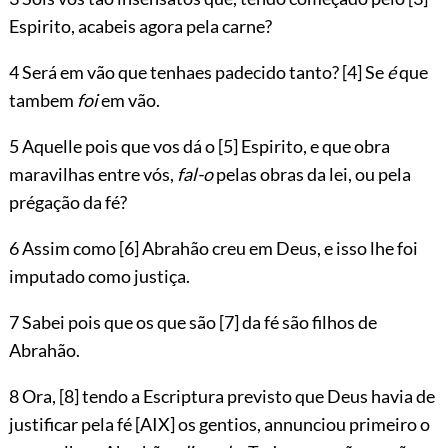
Espirito, acabeis agora pela carne?
4 Será em vão que tenhaes padecido tanto?
[4]
Se
é
que
tambem
foi
em vão.
5 Aquelle pois que vos dá o
[5]
Espirito, e que obra
maravilhas entre vós,
fal-o
pelas obras da lei, ou pela
prégação da fé?
6 Assim como
[6]
Abrahão creu em Deus, e isso lhe foi
imputado como justiça.
7 Sabei pois que os que são
[7]
da fé são filhos de
Abrahão.
8 Ora,
[8]
tendo a Escriptura previsto que Deus havia de
justificar pela fé
[AIX]
os gentios, annunciou primeiro o