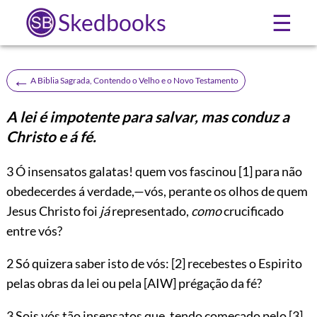
Skedbooks
☰
←
A Biblia Sagrada, Contendo o Velho e o Novo Testamento
A lei é impotente para salvar, mas conduz a
Christo e á fé.
3
Ó insensatos galatas! quem vos fascinou
[1]
para não
obedecerdes á verdade,—vós, perante os olhos de quem
Jesus Christo foi
já
representado,
como
crucificado
entre vós?
2 Só quizera saber isto de vós:
[2]
recebestes o Espirito
pelas obras da lei ou pela
[AIW]
prégação da fé?
3 Sois vós tão insensatos que, tendo começado pelo
[3]