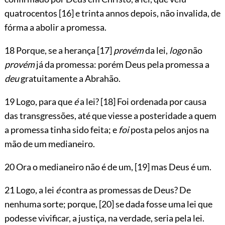
quatrocentos
[16]
e trinta annos depois, não invalida, de
fórma a abolir a promessa.
18 Porque, se a herança
[17]
provém
da lei,
logo
não
provém
já da promessa: porém Deus pela promessa a
deu
gratuitamente a Abrahão.
19 Logo, para que
é
a lei?
[18]
Foi ordenada por causa
das transgressões, até que viesse a posteridade a quem
a promessa tinha sido feita; e
foi
posta pelos anjos na
mão de um medianeiro.
20 Ora o medianeiro não é de um,
[19]
mas Deus é um.
21 Logo, a lei
é
contra as promessas de Deus? De
nenhuma sorte; porque,
[20]
se dada fosse uma lei que
podesse vivificar, a justiça, na verdade, seria pela lei.