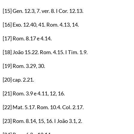
[15]
Gen.
12.3
,
7
. ver.
8
. I Cor.
12.13
.
[16]
Exo.
12.40
,
41
. Rom.
4.13
,
14
.
[17]
Rom.
8.17
e
4.14
.
[18]
João
15.22
. Rom.
4.15
. I Tim.
1.9
.
[19]
Rom.
3.29
,
30
.
[20]
cap.
2.21
.
[21]
Rom.
3.9
e
4.11
,
12
,
16
.
[22]
Mat.
5.17
. Rom.
10.4
. Col.
2.17
.
[23]
Rom.
8.14
,
15
,
16
. I João
3.1
,
2
.