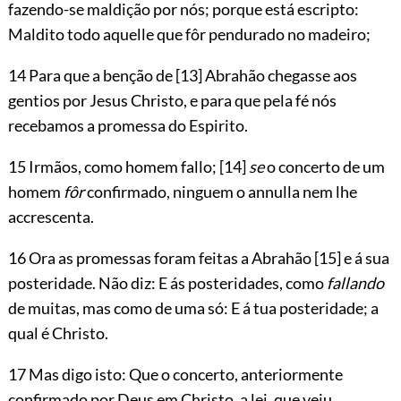
fazendo-se maldição por nós; porque está escripto:
Maldito todo aquelle que fôr pendurado no madeiro;
14 Para que a benção de
[13]
Abrahão chegasse aos
gentios por Jesus Christo, e para que pela fé nós
recebamos a promessa do Espirito.
15 Irmãos, como homem fallo;
[14]
se
o concerto de um
homem
fôr
confirmado, ninguem o annulla nem lhe
accrescenta.
16 Ora as promessas foram feitas a Abrahão
[15]
e á sua
posteridade. Não diz: E ás posteridades, como
fallando
de muitas, mas como de uma só: E á tua posteridade; a
qual é Christo.
17 Mas digo isto: Que o concerto,
anteriormente
confirmado por Deus em Christo, a lei, que veiu