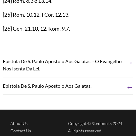
[24]
Rom.
6.3
e
13.14
.
[25]
Rom.
10.12
. I Cor.
12.13
.
[26]
Gen.
21.10
,
12
. Rom.
9.7
.
→
Epistola De S. Paulo Apostolo Aos Galatas. - O Evangelho
Nos Isenta Da Lei.
←
Epistola De S. Paulo Apostolo Aos Galatas.
About Us
Copyright © Skedbooks 2024.
Contact Us
All rights reserved