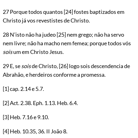
27 Porque todos quantos
[24]
fostes baptizados em
Christo já vos revestistes de Christo.
28 N’isto não ha judeo
[25]
nem grego; não ha servo
nem livre; não ha macho nem femea; porque todos vós
sois
um em Christo Jesus.
29 E, se
sois
de Christo,
[26]
logo sois descendencia de
Abrahão, e herdeiros conforme a promessa.
[1]
cap.
2.14
e
5.7
.
[2]
Act.
2.38
. Eph.
1.13
. Heb.
6.4
.
[3]
Heb.
7.16
e
9.10
.
[4]
Heb.
10.35
,
36
. II João
8
.