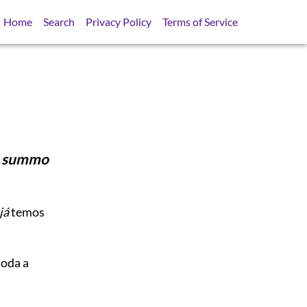
Home
Search
Privacy Policy
Terms of Service
 o summo
já
temos
toda a