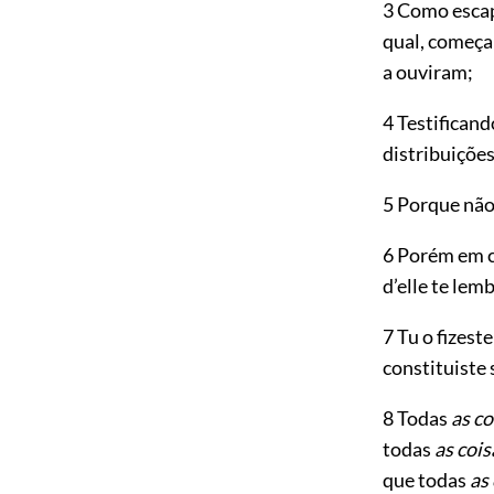
3 Como esc
qual, começa
a ouviram;
4 Testifica
distribuiçõe
5 Porque não
6 Porém em ce
d’elle te lem
7 Tu o fizest
constituiste 
8 Todas
as co
todas
as cois
que todas
as