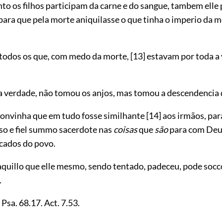
to os filhos participam da carne e do sangue, tambem elle 
para que pela morte aniquilasse o que tinha o imperio da mor
e todos os que, com medo da morte,
[13]
estavam por toda a 
a verdade, não tomou os anjos, mas tomou a descendencia
convinha que em tudo fosse similhante
[14]
aos irmãos, par
so e fiel summo sacerdote nas
coisas
que
são
para com Deu
ccados do povo.
aquillo que elle mesmo, sendo tentado, padeceu, pode socc
.
. Psa.
68.17
. Act.
7.53
.