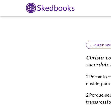
Skedbooks
←
A Biblia Sag
Christo, c
sacerdote 
2
Portanto co
ouvido, para
2 Porque, se
transgressão 