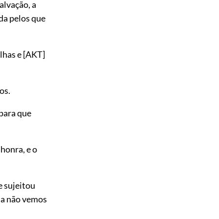
alvação, a
da pelos que
ilhas e
[AKT]
os.
para que
 honra, e o
e sujeitou
nda não vemos