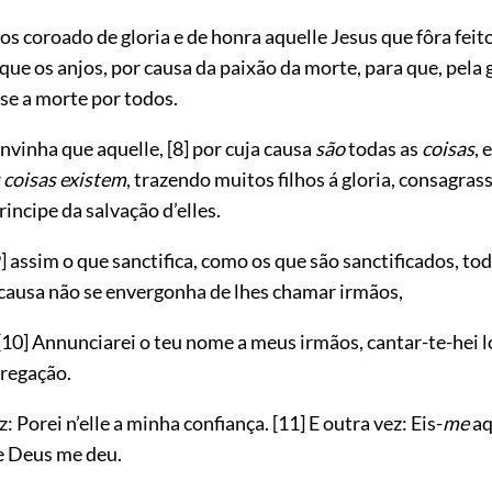
s coroado de gloria e de honra aquelle Jesus que fôra fei
que os anjos, por causa da paixão da morte, para que, pela 
se a morte por todos.
nvinha que aquelle,
[8]
por cuja causa
são
todas as
coisas
, 
 coisas existem
, trazendo muitos filhos á gloria, consagras
rincipe da salvação d’elles.
]
assim o que sanctifica, como os que são sanctificados, to
 causa não se envergonha de lhes chamar irmãos,
[10]
Annunciarei o teu nome a meus irmãos, cantar-te-hei 
regação.
z: Porei n’elle a minha confiança.
[11]
E outra vez: Eis-
me
aq
ue Deus me deu.