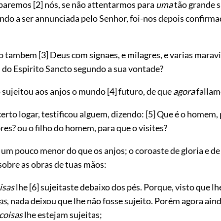
aparemos
[2]
nós, se não attentarmos para
uma
tão grande s
ndo a ser annunciada pelo Senhor, foi-nos depois confirma
ndo tambem
[3]
Deus com signaes, e milagres, e varias marav
s do Espirito Sancto segundo a sua vontade?
 sujeitou aos anjos o mundo
[4]
futuro, de que
agora
fallam
rto logar, testificou alguem, dizendo:
[5]
Que é o homem, 
bres? ou o filho do homem, para que o visites?
e um pouco menor do que os anjos; o coroaste de gloria e de
sobre as obras de tuas mãos:
isas
lhe
[6]
sujeitaste debaixo dos pés. Porque, visto que lh
as
, nada deixou que lhe não fosse sujeito. Porém agora ai
 coisas
lhe estejam sujeitas;