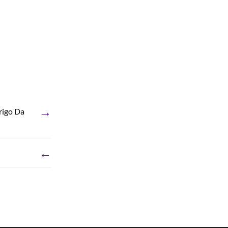
→
rigo Da
←