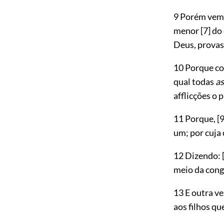
9 Porém vemo
menor
[7]
do 
Deus, provas
10 Porque co
qual todas
as
afflicções o p
11 Porque,
[9
um; por cuja
12 Dizendo:
meio da cong
13 E outra ve
aos filhos q