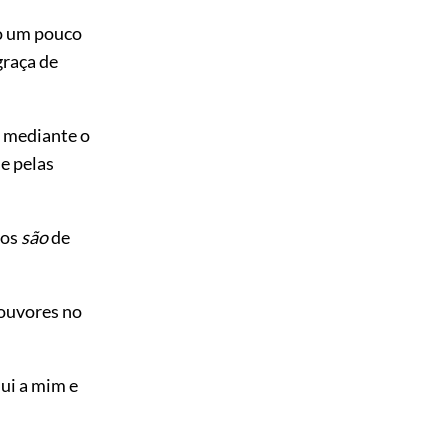
to um pouco
graça de
e mediante o
se pelas
dos
são
de
louvores no
ui a mim e