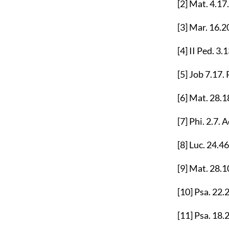
[2]
Mat.
4.17
[3]
Mar.
16.2
[4]
II Ped.
3.1
[5]
Job
7.17
.
[6]
Mat.
28.1
[7]
Phi.
2.7
. A
[8]
Luc.
24.46
[9]
Mat.
28.1
[10]
Psa.
22.
[11]
Psa.
18.