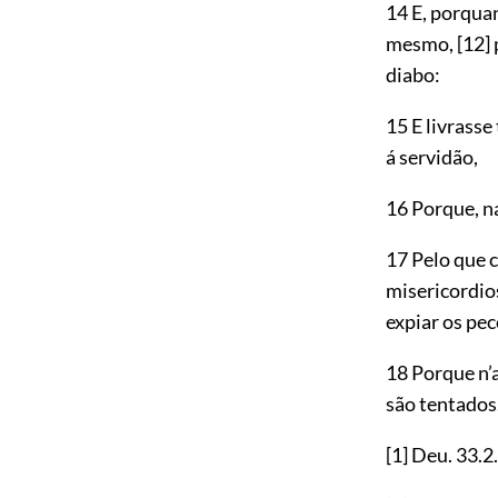
14 E, porquan
mesmo,
[12]
diabo:
15 E livrass
á servidão,
16 Porque, n
17 Pelo que 
misericordio
expiar os pe
18 Porque n’
são tentados
[1]
Deu.
33.2