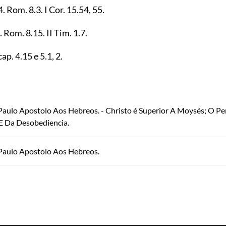
4
. Rom.
8.3
. I Cor.
15.54
,
55
.
. Rom.
8.15
. II Tim.
1.7
.
 cap.
4.15
e
5.1
,
2
.
 Paulo Apostolo Aos Hebreos. - Christo é Superior A Moysés; O Pe
E Da Desobediencia.
 Paulo Apostolo Aos Hebreos.