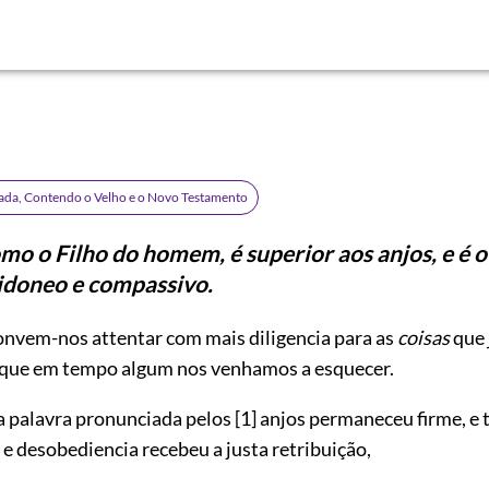
rada, Contendo o Velho e o Novo Testamento
omo o Filho do homem, é superior aos anjos, e é
idoneo e compassivo.
nvem-nos attentar com mais diligencia para as
coisas
que
 que em tempo algum nos venhamos a esquecer.
 a palavra pronunciada pelos
[1]
anjos permaneceu firme, e 
e desobediencia recebeu a justa retribuição,