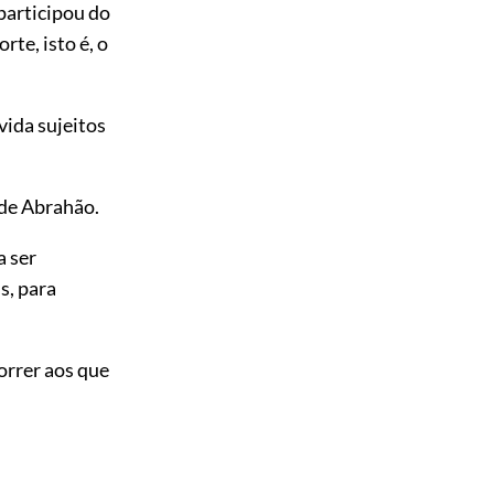
participou do
te, isto é, o
vida sujeitos
 de Abrahão.
a ser
s, para
orrer aos que