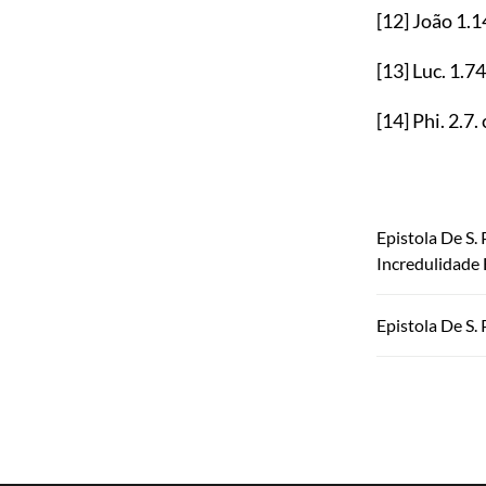
[12]
João
1.1
[13]
Luc.
1.74
[14]
Phi.
2.7
.
Epistola De S.
Incredulidade 
Epistola De S.