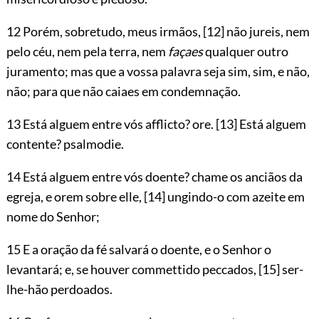
12 Porém, sobretudo, meus irmãos,
[12]
não jureis, nem
pelo céu, nem pela terra, nem
façaes
qualquer outro
juramento; mas que a vossa palavra seja sim, sim, e não,
não; para que não caiaes em condemnação.
13 Está alguem entre vós afflicto? ore.
[13]
Está alguem
contente? psalmodie.
14 Está alguem entre vós doente? chame os anciãos da
egreja, e orem sobre elle,
[14]
ungindo-o com azeite em
nome do Senhor;
15 E a oração da fé salvará o doente, e o Senhor o
levantará; e, se houver commettido peccados,
[15]
ser-
lhe-hão perdoados.