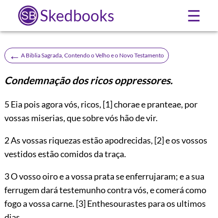
Skedbooks
☰
←
A Biblia Sagrada, Contendo o Velho e o Novo Testamento
Condemnação dos ricos oppressores.
5
Eia pois agora vós, ricos,
[1]
chorae e pranteae, por
vossas miserias, que sobre vós hão de vir.
2 As vossas riquezas estão apodrecidas,
[2]
e os vossos
vestidos estão comidos da traça.
3 O vosso oiro e a vossa prata se enferrujaram; e a sua
ferrugem dará testemunho contra vós, e comerá como
fogo a vossa carne.
[3]
Enthesourastes para os ultimos
dias.