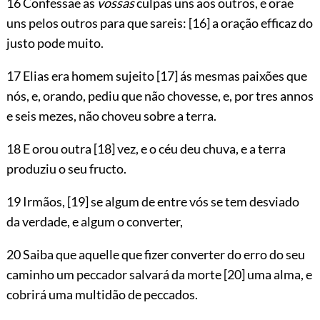
16 Confessae as
vossas
culpas uns aos outros, e orae
uns pelos outros para que sareis:
[16]
a oração efficaz do
justo pode muito.
17 Elias era homem sujeito
[17]
ás mesmas paixões que
nós, e, orando, pediu que não chovesse, e, por tres annos
e seis mezes, não choveu sobre a terra.
18 E orou outra
[18]
vez, e o céu deu chuva, e a terra
produziu o seu fructo.
19 Irmãos,
[19]
se algum de entre vós se tem desviado
da verdade, e algum o converter,
20 Saiba que aquelle que fizer converter do erro do seu
caminho um peccador salvará da morte
[20]
uma alma, e
cobrirá uma multidão de peccados.