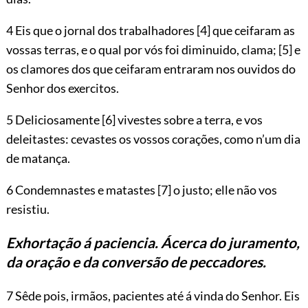
4 Eis que o jornal dos trabalhadores
[4]
que ceifaram as
vossas terras, e o qual por vós foi diminuido, clama;
[5]
e
os clamores dos que ceifaram entraram nos ouvidos do
Senhor dos exercitos.
5 Deliciosamente
[6]
vivestes sobre a terra, e vos
deleitastes: cevastes os vossos corações, como n’um dia
de matança.
6 Condemnastes e matastes
[7]
o justo; elle não vos
resistiu.
Exhortação á paciencia. Ácerca do juramento,
da oração e da conversão de peccadores.
7 Sêde pois, irmãos, pacientes até á vinda do Senhor. Eis