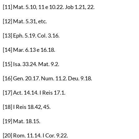
[11]
Mat.
5.10
,
11
e
10.22
. Job
1.21
,
22
.
[12]
Mat.
5.31
, etc.
[13]
Eph.
5.19
. Col.
3.16
.
[14]
Mar.
6.13
e
16.18
.
[15]
Isa.
33.24
. Mat.
9.2
.
[16]
Gen.
20.17
. Num.
11.2
. Deu.
9.18
.
[17]
Act.
14.14
. I Reis
17.1
.
[18]
I Reis
18.42
,
45
.
[19]
Mat.
18.15
.
[20]
Rom.
11.14
. I Cor.
9.22
.