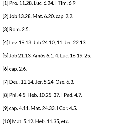
[1]
Pro.
11.28
. Luc.
6.24
. I Tim.
6.9
.
[2]
Job
13.28
. Mat.
6.20
. cap.
2.2
.
[3]
Rom.
2.5
.
[4]
Lev.
19.13
. Job
24.10
,
11
. Jer.
22.13
.
[5]
Job
21.13
. Amós
6.1
,
4
. Luc.
16.19
,
25
.
[6]
cap.
2.6
.
[7]
Deu.
11.14
. Jer.
5.24
. Ose.
6.3
.
[8]
Phi.
4.5
. Heb.
10.25
,
37
. I Ped.
4.7
.
[9]
cap.
4.11
. Mat.
24.33
. I Cor.
4.5
.
[10]
Mat.
5.12
. Heb.
11.35
, etc.