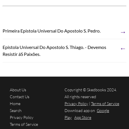
→
Primeira Epistola Universal Do Apostolo S. Pedro.
←
Epistola Universal Do Apostolo S. Thiago. - Devemos
Resistir áS Paixões.
About Us
Copyright © Skedbooks 2024.
Contact Us
All rights reserved
Home
Privacy Policy
|
Terms of Service
Search
Download app on
Google
Privacy Policy
Play
App Store
Terms of Service