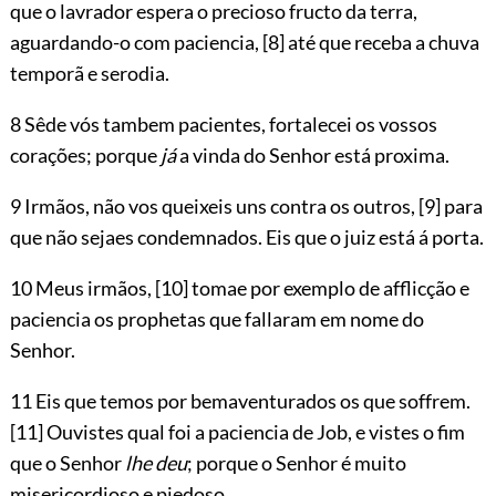
que o lavrador espera o precioso fructo da terra,
aguardando-o com paciencia,
[8]
até que receba a chuva
temporã e serodia.
8 Sêde vós tambem pacientes, fortalecei os vossos
corações; porque
já
a vinda do Senhor está proxima.
9 Irmãos, não vos queixeis uns contra os outros,
[9]
para
que não sejaes condemnados. Eis que o juiz está á porta.
10 Meus irmãos,
[10]
tomae por exemplo de afflicção e
paciencia os prophetas que fallaram em nome do
Senhor.
11 Eis que temos por bemaventurados os que soffrem.
[11]
Ouvistes qual foi a paciencia de Job, e vistes o fim
que o Senhor
lhe deu
; porque o Senhor é muito
misericordioso e piedoso.