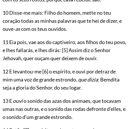
10 Disse-me mais: Filho do homem, mette no teu
coração todas as minhas palavras que te hei de dizer, e
ouve-
as
com os teus ouvidos.
11 Eia pois, vae aos do captiveiro, aos filhos do teu povo,
e lhes fallarás, e lhes dirás:
[5]
Assim diz o Senhor
Jehovah
, quer ouçam quer deixem de ouvir.
12 E levantou-me
[6]
o espirito, e ouvi por detraz de
mim uma voz de grande estrondo,
que dizia
: Bemdita
seja a gloria do Senhor, do seu logar.
13 E
ouvi
o sonido das azas dos animaes, que tocavam
umas nas outras, e o sonido das rodas defronte d’elles, e
o sonido d’um grande estrondo.