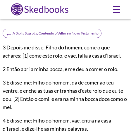
Skedbooks
☰
←
A Biblia Sagrada, Contendo o Velho e o Novo Testamento
3
Depois me disse: Filho do homem, come o que
achares:
[1]
come este rolo, e vae, falla á casa d’Israel.
2 Então abri a minha bocca, e me deu a comer o rolo.
3 E disse-me: Filho do homem, dá de comer ao teu
ventre, e enche as tuas entranhas d’este rolo que eu te
dou.
[2]
Então o comi, e era na minha bocca doce como o
mel.
4 E disse-me: Filho do homem, vae, entra na casa
d’Israel, e dize-lhe as minhas palavras.