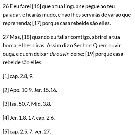
26 E eu farei
[16]
que a tua lingua se pegue ao teu
paladar, e ficarás mudo, e não lhes servirás de varão que
reprehenda;
[17]
porque casa rebelde são elles.
27 Mas,
[18]
quando eu fallar comtigo, abrirei a tua
bocca, e lhes dirás: Assim diz o Senhor: Quem ouvir
ouça, e quem deixar
de ouvir
, deixe;
[19]
porque casa
rebelde são elles.
[1]
cap.
2.8
,
9
.
[2]
Apo.
10.9
. Jer.
15.16
.
[3]
Isa.
50.7
. Miq.
3.8
.
[4]
Jer.
1.8
,
17
. cap.
2.6
.
[5]
cap.
2.5
,
7
. ver.
27
.