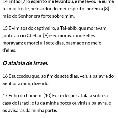
14 Então
[7]
o espirito me levantou, e me levou; e eu me
fui mui triste, pelo ardor do meu espirito; porém a
[8]
mão do Senhor era forte sobre mim.
15 E vim aos do captiveiro, a Tel-abib, que moravam
junto ao rio Chebar,
[9]
e eu morava onde elles
moravam: e morei ali sete dias, pasmado no meio
d’elles.
O atalaia de Israel.
16 E succedeu que, ao fim de sete dias, veiu a palavra do
Senhor a mim, dizendo:
17 Filho do homem:
[10]
Eu te dei por atalaia sobre a
casa de Israel; e tu da minha bocca ouvirás a palavra, e
os avisarás da minha parte.