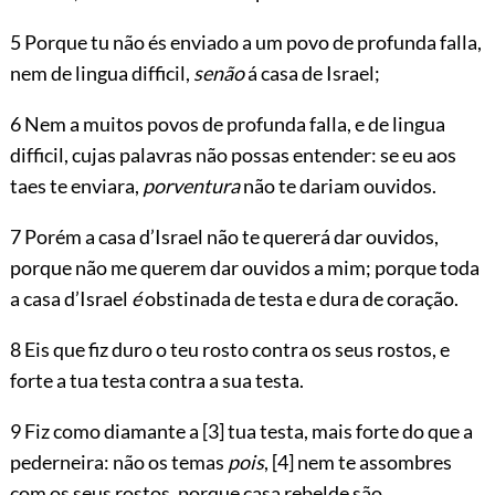
5 Porque tu não és enviado a um povo de profunda falla,
nem de lingua difficil,
senão
á casa de Israel;
6 Nem a muitos povos de profunda falla, e de lingua
difficil, cujas palavras não possas entender: se eu aos
taes te enviara,
porventura
não te dariam ouvidos.
7 Porém a casa d’Israel não te quererá dar ouvidos,
porque não me querem dar ouvidos a mim; porque toda
a casa d’Israel
é
obstinada de testa e dura de coração.
8 Eis que fiz duro o teu rosto contra os seus rostos, e
forte a tua testa contra a sua testa.
9 Fiz como diamante a
[3]
tua testa, mais forte do que a
pederneira: não os temas
pois
,
[4]
nem te assombres
com os seus rostos, porque casa rebelde são.