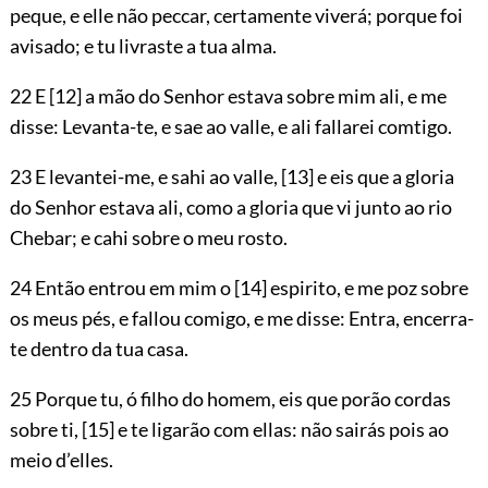
peque, e elle não peccar, certamente viverá; porque foi
avisado; e tu livraste a tua alma.
22 E
[12]
a mão do Senhor estava sobre mim ali, e me
disse: Levanta-te, e sae ao valle, e ali fallarei comtigo.
23 E levantei-me, e sahi ao valle,
[13]
e eis que a gloria
do Senhor estava ali, como a gloria que vi junto ao rio
Chebar; e cahi sobre o meu rosto.
24 Então entrou em mim o
[14]
espirito, e me poz sobre
os meus pés, e fallou comigo, e me disse: Entra, encerra-
te dentro da tua casa.
25 Porque tu, ó filho do homem, eis que porão cordas
sobre ti,
[15]
e te ligarão com ellas: não sairás pois ao
meio d’elles.