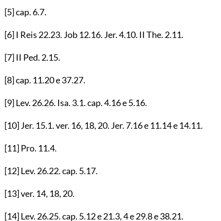
[5]
cap.
6.7
.
[6]
I Reis
22.23
. Job
12.16
. Jer.
4.10
. II The.
2.11
.
[7]
II Ped.
2.15
.
[8]
cap.
11.20
e
37.27
.
[9]
Lev.
26.26
. Isa.
3.1
. cap.
4.16
e
5.16
.
[10]
Jer.
15.1
. ver.
16
,
18
,
20
. Jer.
7.16
e
11.14
e
14.11
.
[11]
Pro.
11.4
.
[12]
Lev.
26.22
. cap.
5.17
.
[13]
ver.
14
,
18
,
20
.
[14]
Lev.
26.25
. cap.
5.12
e
21.3
,
4
e
29.8
e
38.21
.