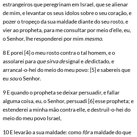
estrangeiros que peregrinam em Israel, que se alienar
de mim, e levantar os seus idolos sobre o seu coração, e
pozer o tropeço da sua maldade diante do seu rosto, e
vier ao propheta, para me consultar por meio d’elle, eu,
o Senhor, lhe responderei por mim
mesmo
.
8 E porei
[4]
o meu rosto contra o tal homem, e o
assolarei para
que sirva de
signal e
de
dictado, e
arrancal-o-hei do meio do meu povo:
[5]
e sabereis que
eu
sou
o Senhor.
9 E quando o propheta se deixar persuadir, e fallar
alguma coisa, eu, o Senhor, persuadi
[6]
esse propheta; e
estenderei a minha mão contra elle, e destruil-o-hei do
meio do meu povo Israel,
10 E levarão a sua maldade: como
fôr
a maldade do que