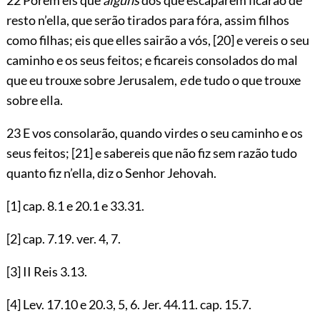
resto n’ella, que serão tirados para fóra, assim filhos
como filhas; eis que elles sairão a vós,
[20]
e vereis o seu
caminho e os seus feitos; e ficareis consolados do mal
que eu trouxe sobre Jerusalem,
e
de tudo o que trouxe
sobre ella.
23 E vos consolarão, quando virdes o seu caminho e os
seus feitos;
[21]
e sabereis que não fiz sem razão tudo
quanto fiz n’ella, diz o Senhor
Jehovah
.
[1]
cap.
8.1
e
20.1
e
33.31
.
[2]
cap.
7.19
. ver.
4
,
7
.
[3]
II Reis
3.13
.
[4]
Lev.
17.10
e
20.3
,
5
,
6
. Jer.
44.11
. cap.
15.7
.