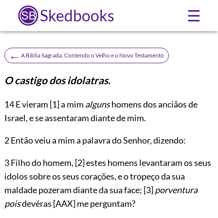
Skedbooks
☰
←
A Biblia Sagrada, Contendo o Velho e o Novo Testamento
O castigo dos idolatras.
14
E vieram
[1]
a mim
alguns
homens dos anciãos de
Israel, e se assentaram diante de mim.
2 Então veiu a mim a palavra do Senhor, dizendo:
3 Filho do homem,
[2]
estes homens levantaram os seus
idolos sobre os seus
corações, e o tropeço da sua
maldade pozeram diante da sua face;
[3]
porventura
pois
devéras
[AAX]
me perguntam?