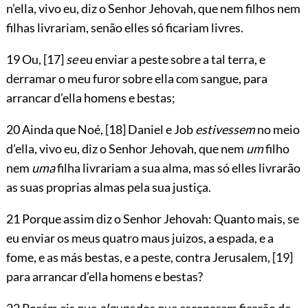
n’ella, vivo eu, diz o Senhor
Jehovah
, que nem filhos nem
filhas livrariam, senão elles só ficariam livres.
19 Ou,
[17]
se
eu enviar a peste sobre a tal terra, e
derramar o meu furor sobre ella com sangue, para
arrancar d’ella homens e bestas;
20 Ainda que Noé,
[18]
Daniel e Job
estivessem
no meio
d’ella, vivo eu, diz o Senhor
Jehovah
, que nem
um
filho
nem
uma
filha livrariam a sua alma, mas só elles livrarão
as suas proprias almas pela sua justiça.
21 Porque assim diz o Senhor
Jehovah
: Quanto mais, se
eu enviar os meus quatro maus juizos, a espada, e a
fome, e as más bestas, e a peste, contra Jerusalem,
[19]
para arrancar d’ella homens e bestas?
22 Porém eis que
alguns
dos que escaparem ficarão de