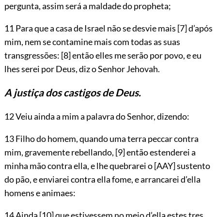
pergunta, assim será a maldade do propheta;
11 Para que a casa de Israel não se desvie mais
[7]
d’após
mim, nem se contamine mais com todas as suas
transgressões:
[8]
então elles me serão por povo, e eu
lhes serei por Deus, diz o Senhor
Jehovah
.
A justiça dos castigos de Deus.
12 Veiu ainda a mim a palavra do Senhor, dizendo:
13 Filho do homem, quando uma terra peccar contra
mim, gravemente rebellando,
[9]
então estenderei a
minha mão contra ella, e lhe quebrarei o
[AAY]
sustento
do pão, e enviarei contra ella fome, e arrancarei d’ella
homens e animaes:
14 Ainda
[10]
que estivessem no meio d’ella estes tres