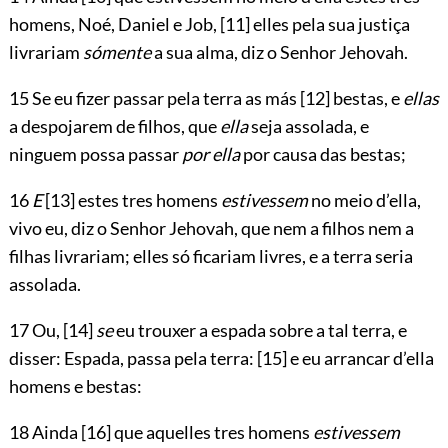
homens, Noé, Daniel e Job,
[11]
elles pela sua justiça
livrariam
sómente
a sua alma, diz o Senhor
Jehovah
.
15 Se eu fizer passar pela terra as más
[12]
bestas, e
ellas
a despojarem de filhos, que
ella
seja assolada, e
ninguem possa passar
por ella
por causa das bestas;
16
E
[13]
estes tres homens
estivessem
no meio d’ella,
vivo eu, diz o Senhor
Jehovah
, que nem a filhos nem a
filhas livrariam; elles só ficariam livres, e a terra seria
assolada.
17 Ou,
[14]
se
eu trouxer a espada sobre a tal terra, e
disser: Espada, passa pela terra:
[15]
e eu arrancar d’ella
homens e bestas:
18 Ainda
[16]
que aquelles tres homens
estivessem