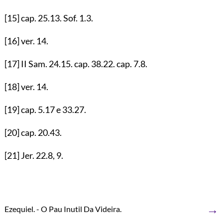
[15]
cap.
25.13
. Sof.
1.3
.
[16]
ver.
14
.
[17]
II Sam.
24.15
. cap.
38.22
. cap.
7.8
.
[18]
ver.
14
.
[19]
cap.
5.17
e
33.27
.
[20]
cap.
20.43
.
[21]
Jer.
22.8
,
9
.
→
Ezequiel. - O Pau Inutil Da Videira.