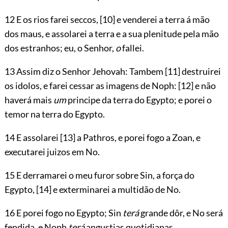
12 E os rios farei seccos,
[10]
e venderei
a terra á mão
dos maus, e assolarei a terra e a sua plenitude pela mão
dos estranhos; eu, o Senhor,
o
fallei.
13 Assim diz o Senhor
Jehovah
: Tambem
[11]
destruirei
os idolos, e farei cessar as imagens de Noph:
[12]
e não
haverá mais
um
principe da terra do Egypto; e porei o
temor na terra do Egypto.
14 E assolarei
[13]
a Pathros, e porei fogo a Zoan, e
executarei juizos em No.
15 E derramarei o meu furor sobre Sin, a força do
Egypto,
[14]
e exterminarei a multidão de No.
16 E porei fogo no Egypto; Sin
terá
grande dôr, e No será
fendida, e Noph
terá
angustias quotidianas.