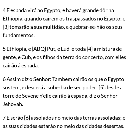
4 E espada virá ao Egypto, e haverá grande dôr na
Ethiopia, quando cairem os traspassados no Egypto; e
[3]
tomarão a sua multidão, e quebrar-se-hão os seus
fundamentos.
5 Ethiopia, e
[ABQ]
Put, e Lud, e toda
[4]
a mistura de
gente, e Cub, e os filhos da terra do concerto, com elles
cairão á espada.
6 Assim diz o Senhor: Tambem cairão os que o Egypto
sustem, e descerá a soberba de seu poder:
[5]
desde a
torre de Sevene n’elle cairão á espada, diz o Senhor
Jehovah
.
7 E serão
[6]
assolados no meio das terras assoladas; e
as suas cidades estarão no meio das cidades desertas.