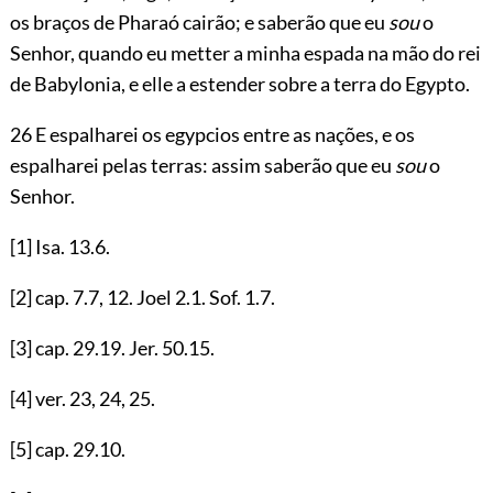
os braços de Pharaó cairão; e saberão que eu
sou
o
Senhor, quando eu metter a minha espada na mão do rei
de Babylonia, e elle a estender sobre a terra do Egypto.
26 E espalharei os egypcios entre as nações, e os
espalharei pelas terras: assim saberão que eu
sou
o
Senhor.
[1]
Isa.
13.6
.
[2]
cap.
7.7
,
12
. Joel
2.1
. Sof.
1.7
.
[3]
cap.
29.19
. Jer.
50.15
.
[4]
ver.
23
,
24
,
25
.
[5]
cap.
29.10
.