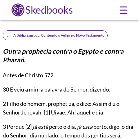
Skedbooks
☰
←
A Biblia Sagrada, Contendo o Velho e o Novo Testamento
Outra prophecia contra o Egypto e contra
Pharaó.
Antes de Christo 572
30
E veiu a mim a palavra do Senhor, dizendo:
2 Filho do homem, prophetiza, e dize: Assim diz o
Senhor
Jehovah
:
[1]
Uivae: Ah! aquelle dia!
3 Porque
[2]
já está
perto o dia,
já está
perto, digo, o dia
do Senhor: dia nublado: o tempo dos gentios será.