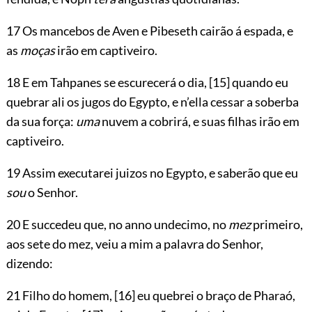
17 Os mancebos de Aven e Pibeseth cairão á espada, e
as
moças
irão em captiveiro.
18 E em Tahpanes se escurecerá o dia,
[15]
quando eu
quebrar ali os jugos do Egypto, e n’ella cessar a soberba
da sua força:
uma
nuvem a cobrirá, e suas filhas irão em
captiveiro.
19 Assim executarei juizos no Egypto, e saberão que eu
sou
o Senhor.
20 E succedeu que, no anno undecimo, no
mez
primeiro,
aos sete do mez, veiu a mim a palavra do Senhor,
dizendo:
21 Filho do homem,
[16]
eu quebrei o braço de Pharaó,