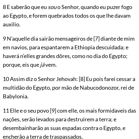
8 E saberão que eu
sou
o Senhor, quando eu puzer fogo
ao Egypto, e forem quebrados todos os que lhe davam
auxilio.
9 N’aquelle dia sairão mensageiros de
[7]
diante de mim
em navios, para espantarem a Ethiopia descuidada; e
haverá n’elles grandes dôres, como no dia do Egypto;
porque, eis que
já
vem.
10 Assim diz o Senhor
Jehovah
:
[8]
Eu pois farei cessar a
multidão do Egypto, por mão de Nabucodonozor, rei de
Babylonia.
11 Elle e o seu povo
[9]
com elle, os mais formidaveis das
nações, serão levados para destruirem a terra; e
desembainharão as suas espadas contra o Egypto, e
encherão a terra de traspassados.