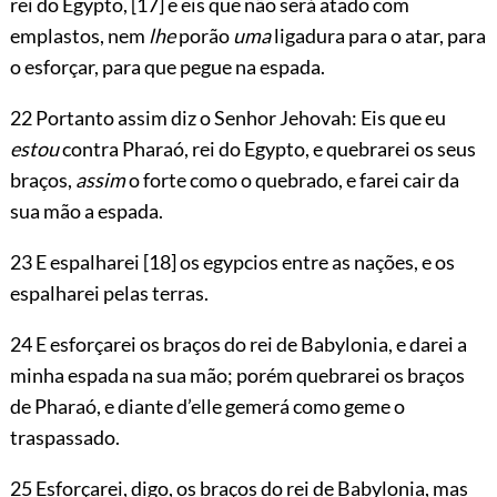
rei do Egypto,
[17]
e eis que não será atado com
emplastos, nem
lhe
porão
uma
ligadura para o atar, para
o esforçar, para que pegue na espada.
22 Portanto assim diz o Senhor
Jehovah
: Eis que eu
estou
contra Pharaó, rei do Egypto, e quebrarei os seus
braços,
assim
o forte como o quebrado, e farei cair da
sua mão a espada.
23 E espalharei
[18]
os egypcios entre as nações, e os
espalharei pelas terras.
24 E esforçarei os braços do rei de Babylonia, e darei a
minha espada na sua mão; porém quebrarei os braços
de Pharaó, e diante d’elle gemerá como geme o
traspassado.
25 Esforçarei, digo, os braços do rei de Babylonia, mas