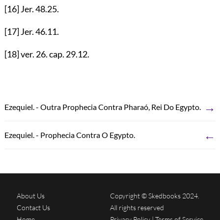
[16]
Jer.
48.25
.
[17]
Jer.
46.11
.
[18]
ver.
26
. cap.
29.12
.
→
Ezequiel. - Outra Prophecia Contra Pharaó, Rei Do Egypto.
←
Ezequiel. - Prophecia Contra O Egypto.
About Us
Copyright © Skedbooks 2024.
Contact Us
All rights reserved
Home
Privacy Policy
|
Terms of Service