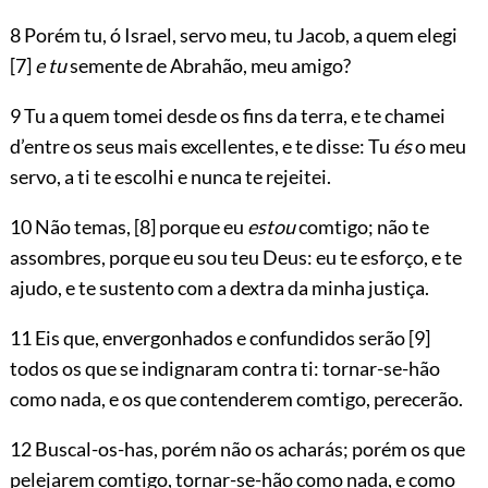
8 Porém tu, ó Israel, servo meu, tu Jacob, a quem elegi
[7]
e tu
semente de Abrahão, meu amigo?
9 Tu a quem tomei desde os fins da terra, e te chamei
d’entre os seus mais excellentes, e te disse: Tu
és
o meu
servo, a ti te escolhi e nunca te rejeitei.
10 Não temas,
[8]
porque eu
estou
comtigo; não te
assombres, porque eu sou teu Deus: eu te esforço, e te
ajudo, e te sustento com a dextra da minha justiça.
11 Eis que, envergonhados e confundidos serão
[9]
todos os que se indignaram contra ti: tornar-se-hão
como nada, e os que contenderem comtigo, perecerão.
12 Buscal-os-has, porém não os acharás; porém os que
pelejarem comtigo, tornar-se-hão como nada, e como