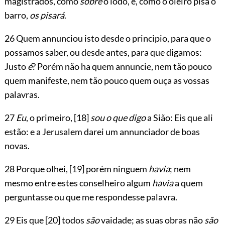
magistrados, como
sobre
o lodo, e, como o oleiro pisa o
barro,
os pisará
.
26 Quem annunciou isto desde o principio, para que o
possamos saber, ou desde antes, para que digamos:
Justo
é
? Porém não ha quem annuncie, nem tão pouco
quem manifeste, nem tão pouco quem ouça as vossas
palavras.
27
Eu
, o primeiro,
[18]
sou o que digo
a Sião: Eis que ali
estão: e a Jerusalem darei um annunciador de boas
novas.
28 Porque olhei,
[19]
porém ninguem
havia
; nem
mesmo entre estes conselheiro algum
havia
a quem
perguntasse ou que me respondesse palavra.
29 Eis que
[20]
todos
são
vaidade; as suas obras não
são