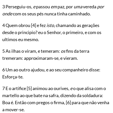
3 Perseguiu-os,
e
passou
em
paz, por
uma
vereda
por
onde
com os seus pés nunca tinha caminhado.
4 Quem obrou
[4]
e fez
isto
, chamando as gerações
desde o principio? eu o Senhor, o primeiro, e com os
ultimos eu mesmo.
5 As ilhas o viram, e temeram:
os
fins da terra
tremeram: approximaram-se, e vieram.
6 Um ao outro ajudou, e ao seu companheiro disse:
Esforça-te.
7 E o artifice
[5]
animou ao ourives,
e
o que alisa com o
martello ao que bate na safra, dizendo da soldadura:
Boa é. Então com pregos o firma,
[6]
para que não venha
a mover-se.