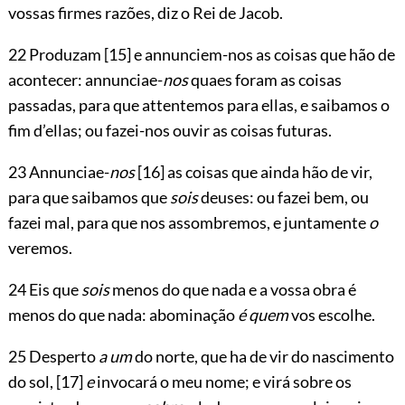
vossas firmes razões, diz o Rei de Jacob.
22 Produzam
[15]
e annunciem-nos as coisas que hão de
acontecer: annunciae-
nos
quaes foram as coisas
passadas, para que attentemos para ellas, e saibamos o
fim d’ellas; ou fazei-nos ouvir as coisas futuras.
23 Annunciae-
nos
[16]
as coisas que ainda hão de vir,
para que saibamos que
sois
deuses: ou fazei bem, ou
fazei mal, para que nos assombremos, e juntamente
o
veremos.
24 Eis que
sois
menos do que nada e a vossa obra é
menos do que nada: abominação
é quem
vos escolhe.
25 Desperto
a um
do norte, que ha de vir do nascimento
do sol,
[17]
e
invocará o meu nome; e virá sobre os