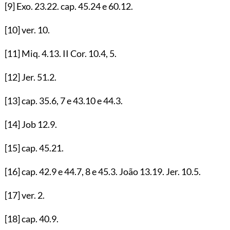
[9]
Exo.
23.22
. cap.
45.24
e
60.12
.
[10]
ver.
10
.
[11]
Miq.
4.13
. II Cor.
10.4
,
5
.
[12]
Jer.
51.2
.
[13]
cap.
35.6
,
7
e
43.10
e
44.3
.
[14]
Job
12.9
.
[15]
cap.
45.21
.
[16]
cap.
42.9
e
44.7
,
8
e
45.3
. João
13.19
. Jer.
10.5
.
[17]
ver.
2
.
[18]
cap.
40.9
.