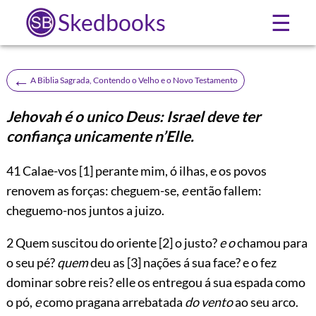
Skedbooks
☰
←
A Biblia Sagrada, Contendo o Velho e o Novo Testamento
Jehovah é o unico Deus: Israel deve ter
confiança unicamente n’Elle.
41
Calae-vos
[1]
perante mim, ó ilhas, e os povos
renovem as forças: cheguem-se,
e
então fallem:
cheguemo-nos juntos a juizo.
2 Quem suscitou do oriente
[2]
o justo?
e o
chamou para
o seu pé?
quem
deu as
[3]
nações á sua face? e o fez
dominar sobre reis? elle os entregou á sua espada como
o pó,
e
como pragana arrebatada
do vento
ao seu arco.