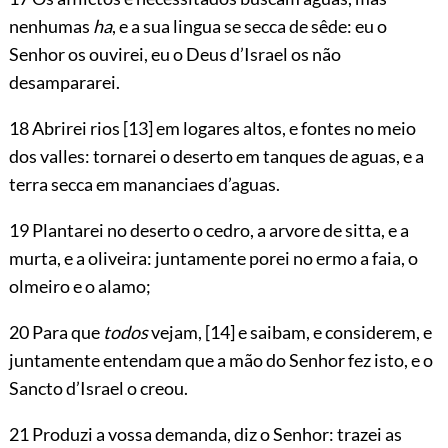
nenhumas
ha
, e a sua lingua se secca de sêde: eu o
Senhor os ouvirei, eu o Deus d’Israel os não
desampararei.
18 Abrirei rios
[13]
em logares altos, e fontes no meio
dos valles: tornarei o
deserto em tanques de aguas, e a
terra secca em mananciaes d’aguas.
19 Plantarei no deserto o cedro, a arvore de sitta, e a
murta, e a oliveira: juntamente porei no ermo a faia, o
olmeiro e o alamo;
20 Para que
todos
vejam,
[14]
e saibam, e considerem, e
juntamente entendam que a mão do Senhor fez isto, e o
Sancto d’Israel o creou.
21 Produzi a vossa demanda, diz o Senhor: trazei as