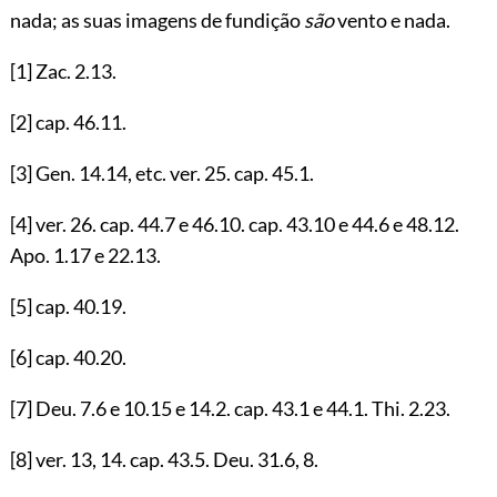
nada; as suas imagens de fundição
são
vento e nada.
[1]
Zac.
2.13
.
[2]
cap.
46.11
.
[3]
Gen.
14.14
, etc. ver.
25
. cap.
45.1
.
[4]
ver.
26
. cap.
44.7
e
46.10
. cap.
43.10
e
44.6
e
48.12
.
Apo.
1.17
e
22.13
.
[5]
cap.
40.19
.
[6]
cap.
40.20
.
[7]
Deu.
7.6
e
10.15
e
14.2
. cap.
43.1
e
44.1
. Thi.
2.23
.
[8]
ver.
13
,
14
. cap.
43.5
. Deu.
31.6
,
8
.