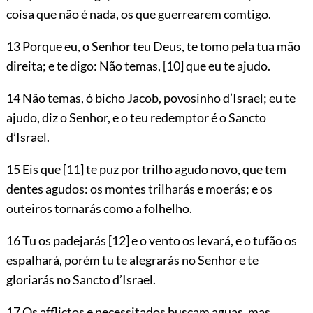
coisa que não é nada, os que guerrearem comtigo.
13 Porque eu, o Senhor teu Deus, te tomo pela tua mão
direita; e te digo: Não temas,
[10]
que eu te ajudo.
14 Não temas, ó bicho Jacob, povosinho d’Israel; eu te
ajudo, diz o Senhor, e o teu redemptor é o Sancto
d’Israel.
15 Eis que
[11]
te puz por trilho agudo novo, que tem
dentes agudos: os montes trilharás e moerás; e os
outeiros tornarás como a folhelho.
16 Tu os padejarás
[12]
e o vento os levará, e o tufão os
espalhará, porém tu te alegrarás no Senhor e te
gloriarás no Sancto d’Israel.
17 Os afflictos e necessitados buscam aguas, mas