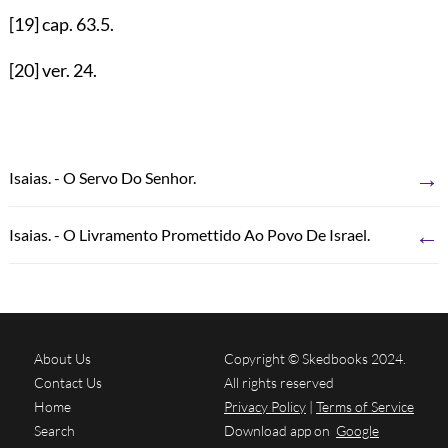
[19]
cap.
63.5
.
[20]
ver.
24
.
→
Isaias. - O Servo Do Senhor.
←
Isaias. - O Livramento Promettido Ao Povo De Israel.
About Us
Copyright © Skedbooks 2024.
Contact Us
All rights reserved
Home
Privacy Policy
|
Terms of Service
Search
Download app on
Google