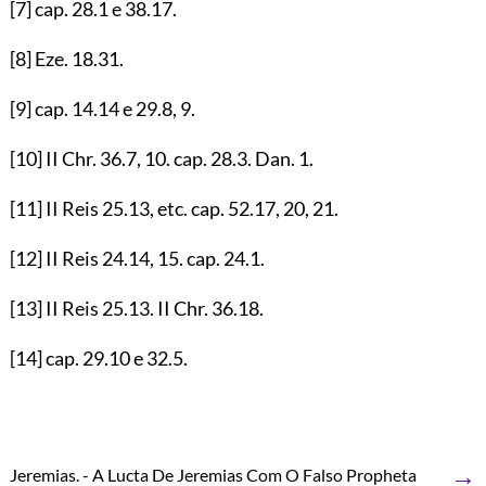
[7]
cap.
28.1
e
38.17
.
[8]
Eze.
18.31
.
[9]
cap.
14.14
e
29.8
,
9
.
[10]
II Chr.
36.7
,
10
. cap.
28.3
. Dan.
1
.
[11]
II Reis
25.13
, etc. cap.
52.17
,
20
,
21
.
[12]
II Reis
24.14
,
15
. cap.
24.1
.
[13]
II Reis
25.13
. II Chr.
36.18
.
[14]
cap.
29.10
e
32.5
.
→
Jeremias. - A Lucta De Jeremias Com O Falso Propheta