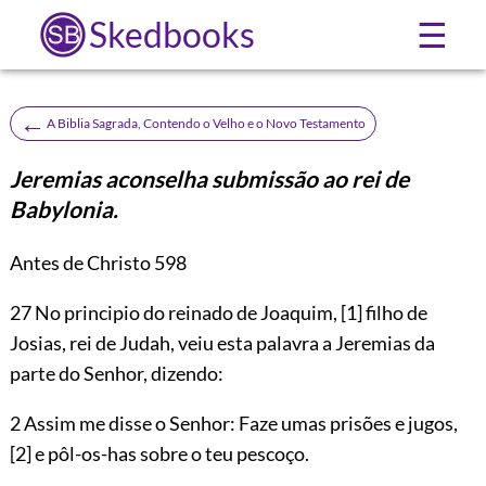
Skedbooks
☰
←
A Biblia Sagrada, Contendo o Velho e o Novo Testamento
Jeremias aconselha submissão ao rei de
Babylonia.
Antes de Christo 598
27
No principio do reinado de Joaquim,
[1]
filho de
Josias, rei de Judah, veiu esta palavra a Jeremias da
parte do Senhor, dizendo:
2 Assim me disse o Senhor: Faze umas prisões e jugos,
[2]
e pôl-os-has sobre o teu pescoço.