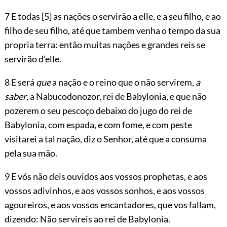
7 E todas
[5]
as nações o servirão a elle, e a seu filho, e ao
filho de seu filho, até que tambem venha o tempo da sua
propria terra: então muitas nações e grandes reis se
servirão d’elle.
8 E será
que
a nação e o reino que o não servirem,
a
saber
, a Nabucodonozor, rei de Babylonia, e que não
pozerem o seu pescoço debaixo do jugo do rei de
Babylonia, com espada, e com fome, e com peste
visitarei a tal nação, diz o Senhor, até que a consuma
pela sua mão.
9 E vós não deis ouvidos aos vossos prophetas, e aos
vossos adivinhos, e aos vossos sonhos, e aos vossos
agoureiros, e aos vossos encantadores, que vos fallam,
dizendo: Não servireis ao rei de Babylonia.