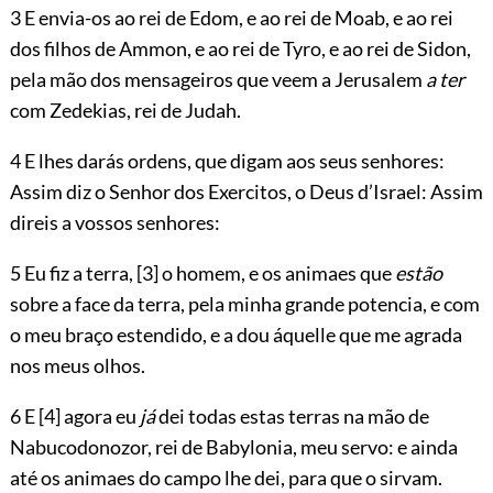
3 E envia-os ao rei de Edom, e ao rei de Moab, e ao rei
dos filhos de Ammon, e ao rei de Tyro, e ao rei de Sidon,
pela
mão dos mensageiros que veem a Jerusalem
a ter
com Zedekias, rei de Judah.
4 E lhes darás ordens, que digam aos seus senhores:
Assim diz o Senhor dos Exercitos, o Deus d’Israel: Assim
direis a vossos senhores:
5 Eu fiz a terra,
[3]
o homem, e os animaes que
estão
sobre a face da terra, pela minha grande potencia, e com
o meu braço estendido, e a dou áquelle que me agrada
nos meus olhos.
6 E
[4]
agora eu
já
dei todas estas terras na mão de
Nabucodonozor, rei de Babylonia, meu servo: e ainda
até os animaes do campo lhe dei, para que o sirvam.