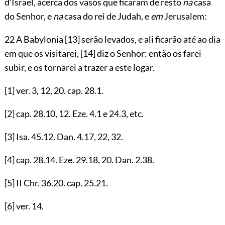
d’Israel, ácerca dos vasos que ficaram de resto
na
casa
do Senhor, e
na
casa do rei de Judah, e
em
Jerusalem:
22 A Babylonia
[13]
serão levados, e ali ficarão até ao dia
em que os visitarei,
[14]
diz o Senhor: então os farei
subir, e os tornarei a trazer a este logar.
[1]
ver.
3
,
12
,
20
. cap.
28.1
.
[2]
cap.
28.10
,
12
. Eze.
4.1
e
24.3
, etc.
[3]
Isa.
45.12
. Dan.
4.17
,
22
,
32
.
[4]
cap.
28.14
. Eze.
29.18
,
20
. Dan.
2.38
.
[5]
II Chr.
36.20
. cap.
25.21
.
[6]
ver.
14
.