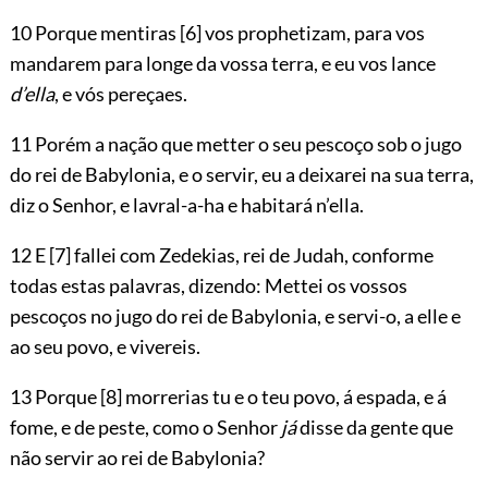
10 Porque mentiras
[6]
vos prophetizam, para vos
mandarem para longe da vossa terra, e eu vos lance
d’ella
, e vós pereçaes.
11 Porém a nação que metter o seu pescoço sob o jugo
do rei de Babylonia, e o servir, eu a deixarei na sua terra,
diz o Senhor, e lavral-a-ha e habitará n’ella.
12 E
[7]
fallei com Zedekias, rei de Judah, conforme
todas estas palavras, dizendo: Mettei os vossos
pescoços no jugo do rei de Babylonia, e servi-o, a elle e
ao seu povo, e vivereis.
13 Porque
[8]
morrerias tu e o teu povo, á espada, e á
fome, e de peste, como o Senhor
já
disse da gente que
não servir ao rei de Babylonia?