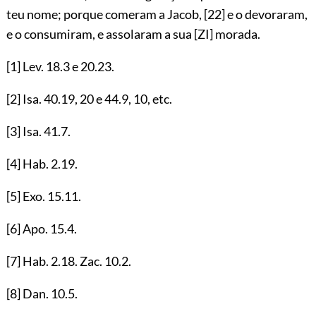
teu nome; porque comeram a Jacob,
[22]
e o devoraram,
e o consumiram, e assolaram a sua
[ZI]
morada.
[1]
Lev.
18.3
e
20.23
.
[2]
Isa.
40.19
,
20
e
44.9
,
10
, etc.
[3]
Isa.
41.7
.
[4]
Hab.
2.19
.
[5]
Exo.
15.11
.
[6]
Apo.
15.4
.
[7]
Hab.
2.18
. Zac.
10.2
.
[8]
Dan.
10.5
.