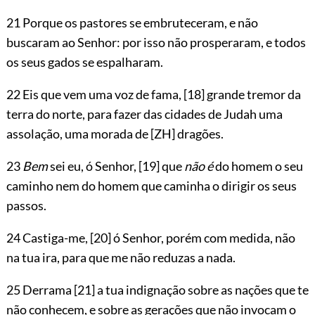
21 Porque os pastores se embruteceram, e não
buscaram ao Senhor: por isso não prosperaram, e todos
os seus gados se espalharam.
22 Eis que vem uma voz de fama,
[18]
grande tremor da
terra do norte, para fazer das cidades de Judah uma
assolação, uma morada de
[ZH]
dragões.
23
Bem
sei eu, ó Senhor,
[19]
que
não é
do homem o seu
caminho nem do homem que caminha o dirigir os seus
passos.
24 Castiga-me,
[20]
ó Senhor, porém com medida, não
na tua ira, para que me não reduzas a nada.
25 Derrama
[21]
a tua indignação sobre as nações que te
não conhecem, e sobre as gerações que não invocam o