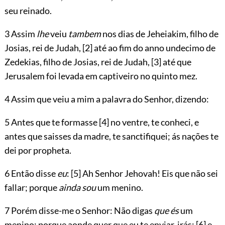
seu reinado.
3 Assim
lhe
veiu
tambem
nos dias de Jeheiakim, filho de
Josias, rei de Judah,
[2]
até ao fim do anno undecimo de
Zedekias, filho de Josias, rei de Judah,
[3]
até que
Jerusalem foi levada em captiveiro no quinto mez.
4 Assim que veiu a mim a palavra do Senhor, dizendo:
5 Antes que te formasse
[4]
no ventre, te conheci, e
antes que saisses da madre, te sanctifiquei; ás nações te
dei por propheta.
6 Então disse
eu
:
[5]
Ah Senhor
Jehovah
! Eis que não sei
fallar; porque
ainda sou
um menino.
7 Porém disse-me o Senhor: Não digas
que és
um
menino; porque aonde quer que eu te enviar, irás;
[6]
e