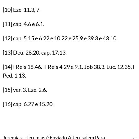
[10]
Eze.
11.3
,
7
.
[11]
cap.
4.6
e
6.1
.
[12]
cap.
5.15
e
6.22
e
10.22
e
25.9
e
39.3
e
43.10
.
[13]
Deu.
28.20
. cap.
17.13
.
[14]
I Reis
18.46
. II Reis
4.29
e
9.1
. Job
38.3
. Luc.
12.35
. I
Ped.
1.13
.
[15]
ver.
3
. Eze.
2.6
.
[16]
cap.
6.27
e
15.20
.
→
Jeremias. - Jeremias é Enviado A Jerusalem Para