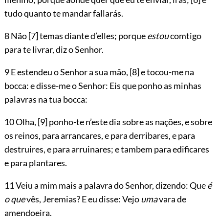
tudo quanto te mandar fallarás.
8 Não
[7]
temas diante d’elles; porque
estou
comtigo
para te livrar, diz o Senhor.
9 E estendeu o Senhor a sua mão,
[8]
e tocou-me na
bocca: e disse-me o Senhor: Eis que ponho as minhas
palavras na tua bocca:
10 Olha,
[9]
ponho-te n’este dia sobre as nações, e sobre
os reinos, para arrancares, e para derribares, e para
destruires, e para arruinares; e tambem para edificares
e para plantares.
11 Veiu a mim mais a palavra do Senhor, dizendo: Que
é
o que
vês, Jeremias? E eu disse: Vejo
uma
vara de
amendoeira.