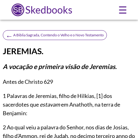
Skedbooks
☰
←
A Biblia Sagrada, Contendo o Velho e o Novo Testamento
JEREMIAS.
A vocação e primeira visão de Jeremias.
Antes de Christo 629
1
Palavras de Jeremias, filho de Hilkias,
[1]
dos
sacerdotes que
estavam
em Anathoth, na terra de
Benjamin:
2 Ao qual veiu a palavra do Senhor, nos dias de Josias,
filho d’Ammon, rei de Judah, no decimo terceiro anno do