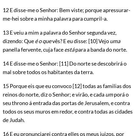
12 E disse-me o Senhor: Bem viste; porque apressurar-
me-hei sobre a minha palavra para cumpril-a.
13 E veiu a mim a palavra do Senhor segunda vez,
dizendo: Que
é o que
vês? E eu disse:
[10]
Vejo
uma
panella fervente, cuja face
está
para a banda do norte.
14 E disse-me o Senhor:
[11]
Do norte se descobrirá o
mal sobre todos os habitantes da terra.
15 Porque eis que eu convoco
[12]
todas as familias dos
reinos do norte, diz o Senhor; e virão, e cada
um
porá o
seu throno á entrada das portas de Jerusalem, e contra
todos os seus muros em redor, e contra todas as cidades
de Judah.
16 E eu pronunciarei contra elles os meus juizos, por