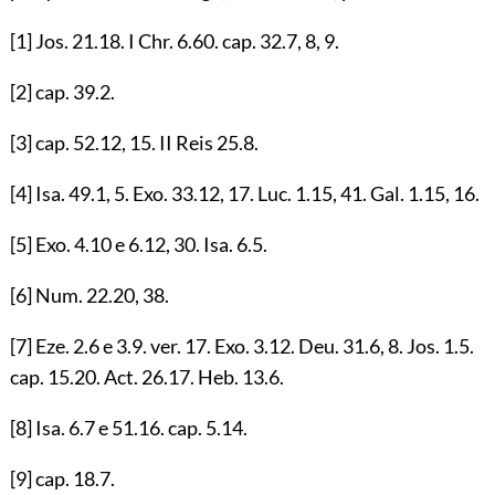
[1]
Jos.
21.18
. I Chr.
6.60
. cap.
32.7
,
8
,
9
.
[2]
cap.
39.2
.
[3]
cap.
52.12
,
15
. II Reis
25.8
.
[4]
Isa.
49.1
,
5
. Exo.
33.12
,
17
. Luc.
1.15
,
41
. Gal.
1.15
,
16
.
[5]
Exo.
4.10
e
6.12
,
30
. Isa.
6.5
.
[6]
Num.
22.20
,
38
.
[7]
Eze.
2.6
e
3.9
. ver.
17
. Exo.
3.12
. Deu.
31.6
,
8
. Jos.
1.5
.
cap.
15.20
. Act.
26.17
. Heb.
13.6
.
[8]
Isa.
6.7
e
51.16
. cap.
5.14
.
[9]
cap.
18.7
.