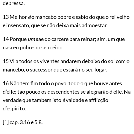
depressa.
13 Melhor
é
o mancebo pobre e sabio do que o rei velho
e insensato, que se não deixa mais admoestar.
14 Porque
um
sae do carcere para reinar; sim, um que
nasceu pobre no seu reino.
15 Vi a todos os viventes andarem debaixo do sol com o
mancebo, o successor que estará no seu logar.
16 Não tem fim todo o povo, todo o que houve antes
d’elle; tão pouco os descendentes se alegrarão d’elle. Na
verdade que tambem isto
é
vaidade e afflicção
d’espirito.
[1]
cap.
3.16
e
5.8
.