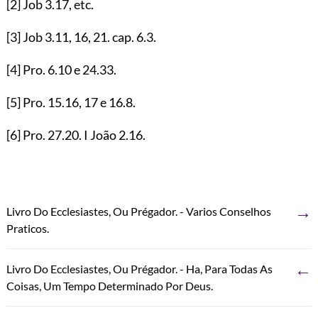
[2]
Job
3.17
, etc.
[3]
Job
3.11
,
16
,
21
. cap.
6.3
.
[4]
Pro.
6.10
e
24.33
.
[5]
Pro.
15.16
,
17
e
16.8
.
[6]
Pro.
27.20
. I João
2.16
.
→
Livro Do Ecclesiastes, Ou Prégador. - Varios Conselhos
Praticos.
←
Livro Do Ecclesiastes, Ou Prégador. - Ha, Para Todas As
Coisas, Um Tempo Determinado Por Deus.