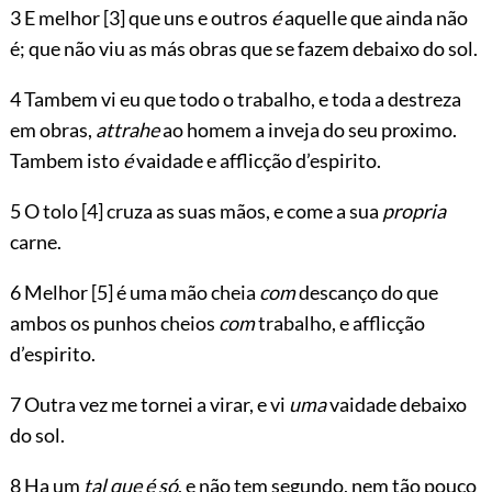
3 E melhor
[3]
que uns e outros
é
aquelle que ainda não
é; que não viu as más obras que se fazem debaixo do sol.
4 Tambem vi eu que todo o trabalho, e toda a destreza
em obras,
attrahe
ao homem a inveja do seu proximo.
Tambem isto
é
vaidade e afflicção d’espirito.
5 O tolo
[4]
cruza as suas mãos, e come a sua
propria
carne.
6 Melhor
[5]
é uma mão cheia
com
descanço do que
ambos os punhos cheios
com
trabalho, e afflicção
d’espirito.
7 Outra vez me tornei a virar, e vi
uma
vaidade debaixo
do sol.
8 Ha um
tal que é só
, e não tem segundo, nem tão pouco