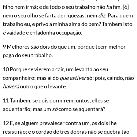
filho nem irmã; e de todo o seu trabalho não
ha
fim,
[6]
nem o seu olho se farta de riquezas;
nem
diz
: Para quem
trabalho eu, e privo a minha alma do bem? Tambem isto
é
vaidade e enfadonha occupação.
9 Melhores
são
dois do que um, porque teem melhor
paga do seu trabalho.
10 Porque se vierem a cair, um levanta ao seu
companheiro: mas ai do
que estiver
só; pois, caindo, não
haverá
outro que o levante.
11 Tambem, se dois dormirem juntos, elles se
aquentarão; mas um
só
como se aquentará?
12 E, se alguem prevalecer contra um, os dois lhe
resistirão; e o cordão de tres dobras não se quebra tão