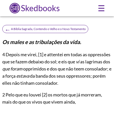
Skedbooks
☰
←
A Biblia Sagrada, Contendo o Velho e o Novo Testamento
Os males e as tribulações da vida.
4
Depois me virei,
[1]
e attentei em todas as oppressões
que se fazem debaixo do sol; e eis que
vi
as lagrimas dos
que foram
opprimidos e dos que não teem consolador; e
a força
estava
da banda dos seus oppressores; porém
elles não tinham consolador.
2 Pelo que eu louvei
[2]
os mortos que já morreram,
mais do que os vivos que vivem ainda,