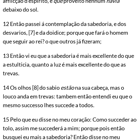
afflicção d’espirito, e
que
proveito nenhum
havia
debaixo do sol.
12 Então passei á contemplação da sabedoria, e dos
desvarios,
[7]
e da doidice; porque que fará o homem
que seguir ao rei? o que outros já fizeram;
13 Então vi eu que a sabedoria é mais excellente do que
a estulticia, quanto a luz é mais excellente do que as
trevas.
14 Os olhos
[8]
do sabio
estão
na sua cabeça, mas o
louco anda em trevas: tambem então entendi eu que o
mesmo successo lhes succede a todos.
15 Pelo que eu disse no meu coração: Como succeder ao
tolo, assim me succederá a mim; porque pois então
busquei eu mais a sabedoria? Então disse no meu