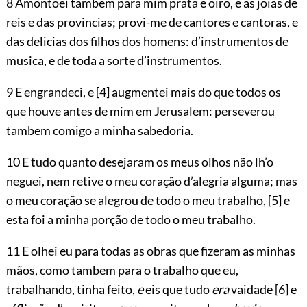
8 Amontoei tambem para mim prata e oiro, e as joias de
reis e das provincias; provi-me de cantores e cantoras, e
das delicias dos filhos dos homens: d’instrumentos de
musica, e de toda a sorte d’instrumentos.
9 E engrandeci, e
[4]
augmentei mais do que todos os
que houve antes de mim em Jerusalem: perseverou
tambem comigo a minha sabedoria.
10 E tudo quanto desejaram os meus olhos não lh’o
neguei, nem retive o meu coração d’alegria alguma; mas
o meu coração se alegrou de todo o meu trabalho,
[5]
e
esta foi a minha porção de todo o meu trabalho.
11 E olhei eu para todas as obras que fizeram as minhas
mãos, como tambem para o trabalho que eu,
trabalhando, tinha feito,
e
eis que tudo
era
vaidade
[6]
e