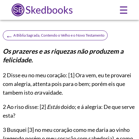
Skedbooks
☰
←
A Biblia Sagrada, Contendo o Velho e o Novo Testamento
Os prazeres e as riquezas não produzem a
felicidade.
2
Disse eu no meu coração:
[1]
Ora vem, eu te provarei
com alegria, attenta pois para o bem; porém eis que
tambem isto
era
vaidade.
2 Ao riso disse:
[2]
Estás
doido; e á alegria: De que serve
esta?
3 Busquei
[3]
no meu coração como me daria ao vinho
(regendo porém o meu coração com sabedoria), e como