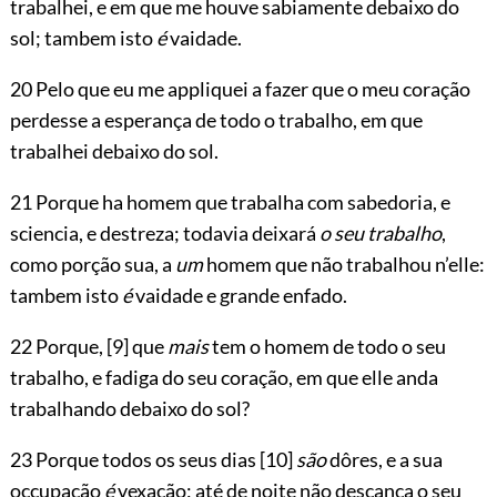
trabalhei, e em que me houve sabiamente debaixo do
sol; tambem isto
é
vaidade.
20 Pelo que eu me appliquei a fazer que o meu coração
perdesse a esperança de todo o trabalho, em que
trabalhei debaixo do sol.
21 Porque ha homem que trabalha com sabedoria, e
sciencia, e destreza; todavia deixará
o seu trabalho
,
como porção sua, a
um
homem que não trabalhou n’elle:
tambem isto
é
vaidade e grande enfado.
22 Porque,
[9]
que
mais
tem o homem de todo o seu
trabalho, e fadiga do seu coração, em que elle anda
trabalhando debaixo do sol?
23 Porque todos os seus dias
[10]
são
dôres, e a sua
occupação
é
vexação; até de noite não descança o seu