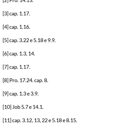
[3]
cap.
1.17
.
[4]
cap.
1.16
.
[5]
cap.
3.22
e
5.18
e
9.9
.
[6]
cap.
1.3
,
14
.
[7]
cap.
1.17
.
[8]
Pro.
17.24
. cap.
8
.
[9]
cap.
1.3
e
3.9
.
[10]
Job
5.7
e
14.1
.
[11]
cap.
3.12
,
13
,
22
e
5.18
e
8.15
.