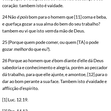
coração: tambem isto é vaidade.
24 Não
é pois
bom para o homem que
[11]
coma e beba,
e
que
faça gozar a sua alma do bem do seu trabalho?
tambem eu vi que isto
vem
da mão de Deus.
25 (Porque quem pode comer, ou quem
[TA]
o pode
gozar
melhor
do que eu?).
26 Porque ao homem que
é
bom diante d’elle dá Deus
sabedoria e conhecimento
e alegria, porém ao peccador
dá trabalho, para que elle ajunte, e amontoe,
[12]
para o
dar ao bom perante a sua face. Tambem isto
é
vaidade e
afflicção d’espirito.
[1]
Luc.
12.19
.
[2]
Pro.
14.13
.