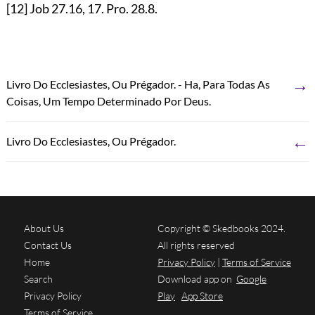
[12]
Job
27.16
,
17
. Pro.
28.8
.
→
Livro Do Ecclesiastes, Ou Prégador. - Ha, Para Todas As
Coisas, Um Tempo Determinado Por Deus.
←
Livro Do Ecclesiastes, Ou Prégador.
About Us
Copyright © Skedbooks 2024.
Contact Us
All rights reserved
Home
Privacy Policy
|
Terms of Service
Search
Download app on
Google
Privacy Policy
Play
App Store
Terms of Service