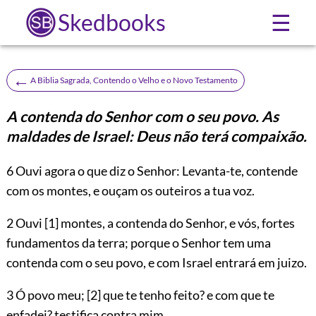
Skedbooks
☰
←
A Biblia Sagrada, Contendo o Velho e o Novo Testamento
A contenda do Senhor com o seu povo. As
maldades de Israel: Deus não terá compaixão.
6
Ouvi agora o que diz o Senhor: Levanta-te, contende
com os montes, e ouçam os outeiros a tua voz.
2 Ouvi
[1]
montes, a contenda do Senhor, e vós, fortes
fundamentos da terra; porque o Senhor tem uma
contenda com o seu povo, e com Israel entrará em juizo.
3 Ó povo meu;
[2]
que te tenho feito? e com que te
enfadei? testifica contra mim.