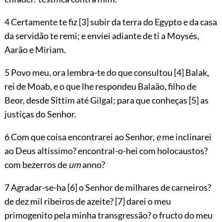
4 Certamente te fiz
[3]
subir da terra do Egypto e da casa
da servidão te remi; e enviei adiante de ti a Moysés,
Aarão e Miriam.
5 Povo meu, ora lembra-te do que consultou
[4]
Balak,
rei de Moab, e o que lhe respondeu Balaão, filho de
Beor, desde Sittim até Gilgal; para que conheças
[5]
as
justiças do Senhor.
6 Com que coisa encontrarei ao Senhor,
e
me inclinarei
ao Deus altissimo? encontral-o-hei com holocaustos?
com bezerros de
um
anno?
7 Agradar-se-ha
[6]
o Senhor de milhares de carneiros?
de dez mil ribeiros de azeite?
[7]
darei o meu
primogenito pela minha transgressão? o fructo do meu