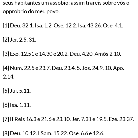
seus habitantes um assobio: assim trareis sobre vós o
opprobrio do meu povo.
[1]
Deu.
32.1
. Isa.
1.2
. Ose.
12.2
. Isa.
43.26
. Ose.
4.1
.
[2]
Jer.
2.5
,
31
.
[3]
Exo.
12.51
e
14.30
e
20.2
. Deu.
4.20
. Amós
2.10
.
[4]
Num.
22.5
e
23.7
. Deu.
23.4
,
5
. Jos.
24.9
,
10
. Apo.
2.14
.
[5]
Jui.
5.11
.
[6]
Isa.
1.11
.
[7]
II Reis
16.3
e
21.6
e
23.10
. Jer.
7.31
e
19.5
. Eze.
23.37
.
[8]
Deu.
10.12
. I Sam.
15.22
. Ose.
6.6
e
12.6
.