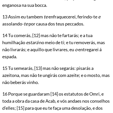
enganosa na sua bocca.
13 Assim eu tambem
te
enfraquecerei, ferindo-te
e
assolando-
te
por causa dos teus peccados.
14 Tu comerás,
[12]
mas não te fartarás; e a tua
humilhação
estará
no meio de ti; e tu removerás, mas
não livrarás; e aquillo que livrares, eu
o
entregarei á
espada.
15 Tu semearás,
[13]
mas não segarás: pisarás a
azeitona, mas não te ungirás com azeite; e o mosto, mas
não beberás vinho.
16 Porque se guardaram
[14]
os estatutos de Omri, e
toda a obra da casa de Acab, e vós andaes nos conselhos
d’elles;
[15]
para que eu te faça uma desolação, e dos