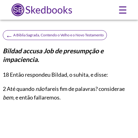
Skedbooks
☰
←
A Biblia Sagrada, Contendo o Velho e o Novo Testamento
Bildad accusa Job de presumpção e
impaciencia.
18
Então respondeu Bildad, o suhita, e disse:
2 Até quando
não
fareis fim de palavras?
considerae
bem
, e então fallaremos.