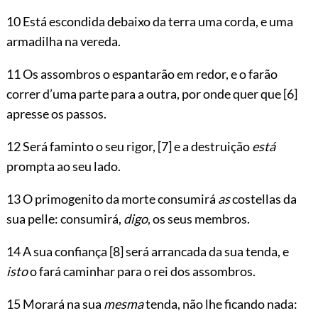
10 Está escondida debaixo da terra uma corda, e uma
armadilha na vereda.
11 Os assombros o espantarão em redor, e o farão
correr d’uma parte para a outra, por onde quer que
[6]
apresse os passos.
12 Será faminto o seu rigor,
[7]
e a destruição
está
prompta ao seu lado.
13 O primogenito da morte consumirá
as
costellas da
sua pelle: consumirá,
digo
, os seus membros.
14 A sua confiança
[8]
será arrancada da sua tenda, e
isto
o fará caminhar para o rei dos assombros.
15 Morará na sua
mesma
tenda, não lhe ficando nada: