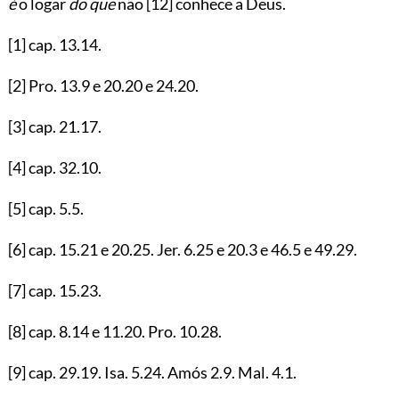
é
o logar
do que
não
[12]
conhece a Deus.
[1]
cap.
13.14
.
[2]
Pro.
13.9
e
20.20
e
24.20
.
[3]
cap.
21.17
.
[4]
cap.
32.10
.
[5]
cap.
5.5
.
[6]
cap.
15.21
e
20.25
. Jer.
6.25
e
20.3
e
46.5
e
49.29
.
[7]
cap.
15.23
.
[8]
cap.
8.14
e
11.20
. Pro.
10.28
.
[9]
cap.
29.19
. Isa.
5.24
. Amós
2.9
. Mal.
4.1
.