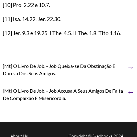
[10]
Pro.
2.22
e
10.7
.
[11]
Isa.
14.22
. Jer.
22.30
.
[12]
Jer.
9.3
e
19.25
. I The.
4.5
. II The.
1.8
. Tito
1.16
.
→
[Mt] O Livro De Job. - Job Queixa-se Da Obstinação E
Dureza Dos Seus Amigos.
←
[Mt] O Livro De Job. - Job Accusa A Seus Amigos De Falta
De Compaixão E Misericordia.
About Us
Copyright © Skedbooks 2024.