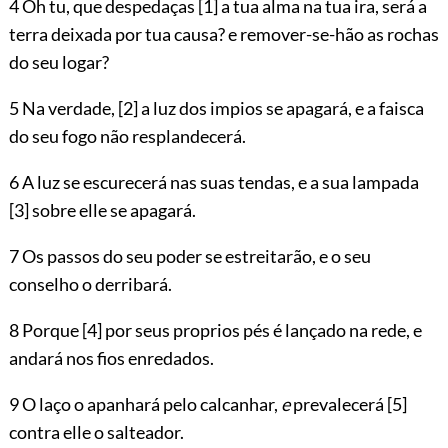
4 Oh tu, que despedaças
[1]
a tua alma na tua ira, será a
terra deixada por tua causa? e remover-se-hão as rochas
do seu logar?
5 Na verdade,
[2]
a luz dos impios se apagará, e a faisca
do seu fogo não resplandecerá.
6 A luz se escurecerá nas suas tendas, e a sua lampada
[3]
sobre elle se apagará.
7 Os passos do seu poder se estreitarão, e o seu
conselho o derribará.
8 Porque
[4]
por seus proprios pés é lançado na rede, e
andará nos fios enredados.
9 O laço o apanhará pelo calcanhar,
e
prevalecerá
[5]
contra elle o salteador.