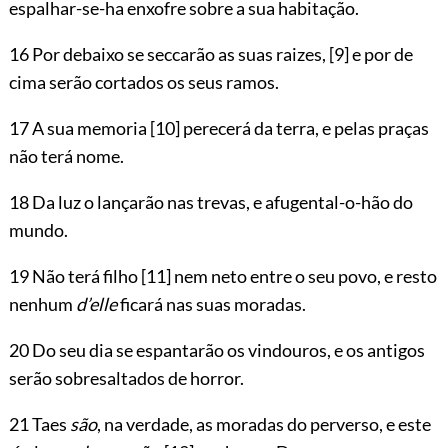
espalhar-se-ha enxofre sobre a sua habitação.
16 Por debaixo se seccarão as suas raizes,
[9]
e por de
cima serão cortados os seus ramos.
17 A sua memoria
[10]
perecerá da terra, e pelas praças
não terá nome.
18 Da luz o lançarão nas trevas, e afugental-o-hão do
mundo.
19 Não terá filho
[11]
nem neto entre o seu povo, e resto
nenhum
d’elle
ficará nas suas moradas.
20 Do seu dia se espantarão os vindouros, e os antigos
serão sobresaltados de horror.
21 Taes
são
, na verdade, as moradas do perverso, e este