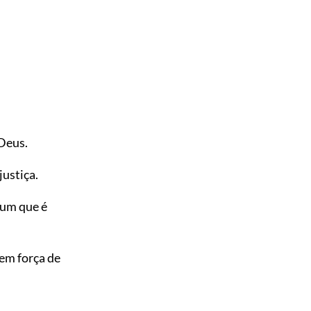
 Deus.
justiça.
 um que é
em força de