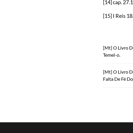
[14]
cap.
27.
[15]
I Reis
18
[Mt] O Livro 
Temel-o.
[Mt] O Livro 
Falta De Fé Do