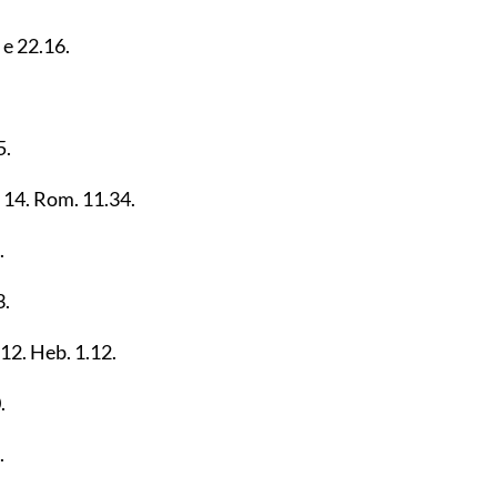
e
22.16
.
5
.
,
14
. Rom.
11.34
.
.
3
.
.12
. Heb.
1.12
.
0
.
.