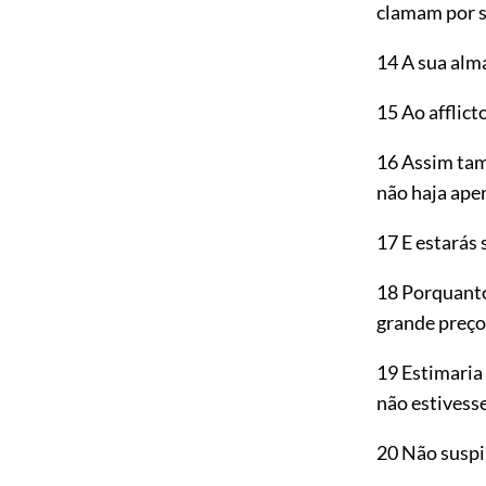
clamam por s
14 A sua al
15 Ao afflict
16 Assim tam
não haja aper
17 E estarás 
18 Porquanto
grande preço
19 Estimaria
não estivess
20 Não suspi