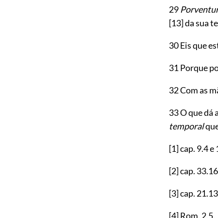
29
Porventu
[13]
da sua t
30 Eis que es
31 Porque p
32 Com as mão
33 O que dá 
temporal
que
[1]
cap.
9.4
e
[2]
cap.
33.16
[3]
cap.
21.13
[4]
Rom.
2.5
.