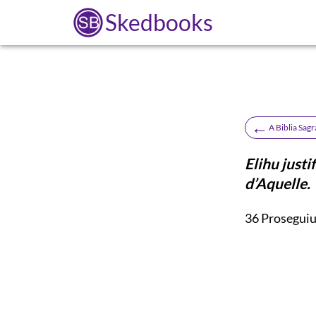
Skedbooks
←
A Biblia Sag
Elihu justi
d’Aquelle.
36
Proseguiu 