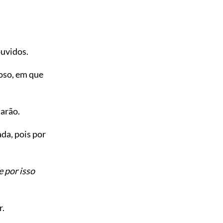
ouvidos.
oso, em que
arão.
ada, pois por
e por isso
r.