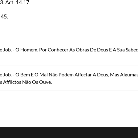
13
. Act.
14.17
.
.45
.
De Job. - O Homem, Por Conhecer As Obras De Deus E A Sua Sabed
De Job. - O Bem E O Mal Não Podem Affectar A Deus, Mas Algumas
s Afflictos Não Os Ouve.