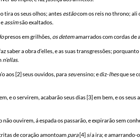
o tira os seus olhos; antes
estão
com os reis no throno; ali
 e
assim
são exaltados.
do
presos em grilhões,
os detem
amarrados com cordas de af
faz saber a obra d’elles, e as suas transgressões; porquanto
m
n’ellas
.
h’o aos
[2]
seus ouvidos, para
seu
ensino; e diz-
lhes
que se c
em, e o servirem, acabarão seus dias
[3]
em bem, e os seus 
o não ouvirem, á espada os passarão, e expirarão sem con
critas de coração amontoam
para
[4]
si
a ira; e amarrando-os