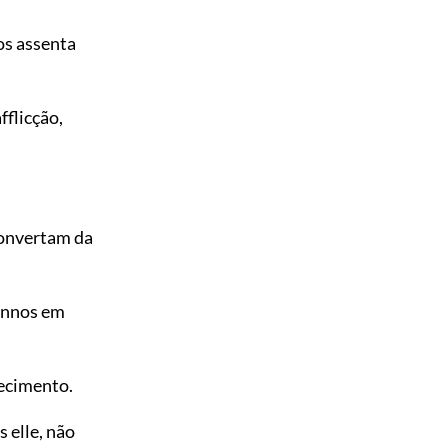
 os assenta
flicção,
onvertam da
annos em
hecimento.
 elle, não