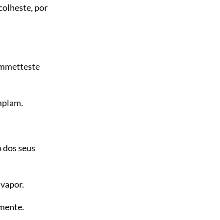
colheste, por
ommetteste
mplam.
 dos seus
 vapor.
mente.