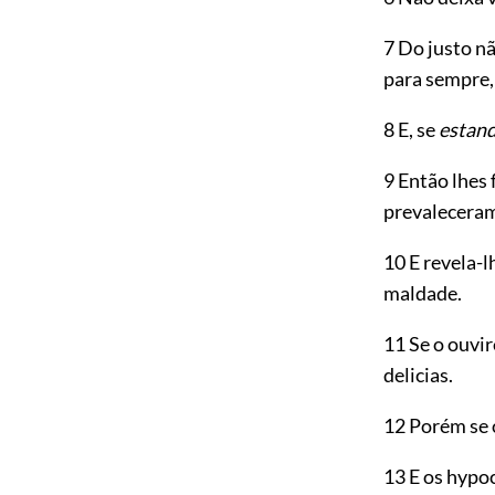
7 Do justo nã
para sempre,
8 E, se
estan
9 Então lhes 
prevalecera
10 E revela-l
maldade.
11 Se o ouvir
delicias.
12 Porém se 
13 E os hypo