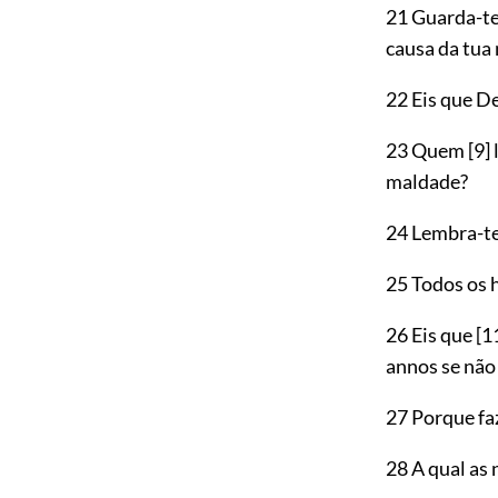
21 Guarda-te,
causa da tua 
22 Eis que De
23 Quem
[9]
maldade?
24 Lembra-te
25 Todos os
26 Eis que
[1
annos se não
27 Porque fa
28 A qual as