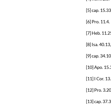
[5]
cap.
15.33
[6]
Pro.
11.4
.
[7]
Heb.
11.2
[8]
Isa.
40.13
[9]
cap.
34.10
[10]
Apo.
15.
[11]
I Cor.
13
[12]
Pro.
3.2
[13]
cap.
37.3