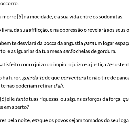
occorro.
ma morre
[5]
na mocidade, e a sua vida entre os sodomitas.
o livra, da sua afflicção, e na oppressão o revelará aos seus 
bem te desviará da bocca da angustia
para
um logar espaç
to, e as iguarias da tua mesa
serão
cheias de gordura.
satisfeito com o juizo do impio: o juizo e a justiça
te
sustent
 ha furor,
guarda-te
de que
porventura
te não tire de panc
 te não poderiam retirar
d’ali
.
[6]
elle
tanto
tuas riquezas, ou alguns esforços da força,
qu
es em aperto?
res pela noite,
em
que os povos sejam tomados do seu loga