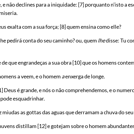
 e não declines para a iniquidade:
[7]
porquanto n’isto a es
miseria.
us exalta com a sua força;
[8]
quem ensina como elle?
lhe pedirá conta do seu caminho? ou, quem
lhe
disse: Tu c
 de que engrandeças a sua obra
[10]
que os homens conte
 homens a veem, e o homem
a
enxerga de longe.
1]
Deus é grande, e nós o não comprehendemos, e o numero
 pode esquadrinhar.
z miudas as gottas das aguas que derramam a chuva do seu
 nuvens distillam
[12]
e gotejam sobre o homem abundante