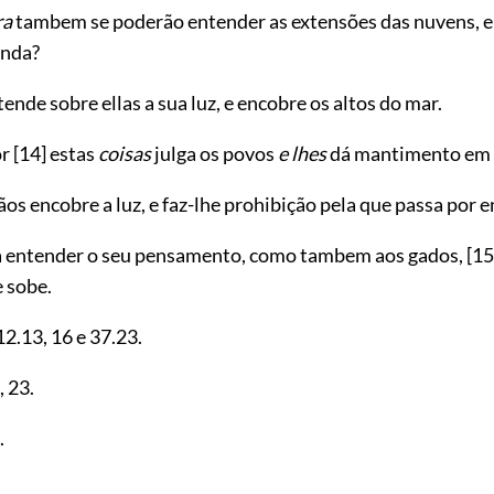
ra
tambem se poderão entender as extensões das nuvens, e 
enda?
tende sobre ellas a sua luz, e encobre os altos do mar.
or
[14]
estas
coisas
julga os povos
e lhes
dá mantimento em 
s encobre a luz, e faz-lhe prohibição pela que passa por en
a entender o seu pensamento, como tambem aos gados,
[15
 sobe.
12.13
,
16
e
37.23
.
,
23
.
.