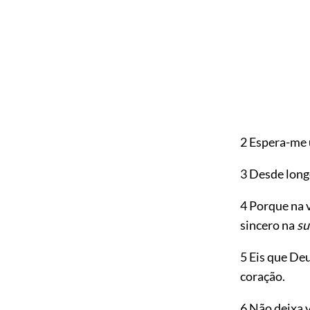
2 Espera-me 
3 Desde longe
4 Porque na 
sincero na
su
5 Eis que De
coração.
6 Não deixa vi