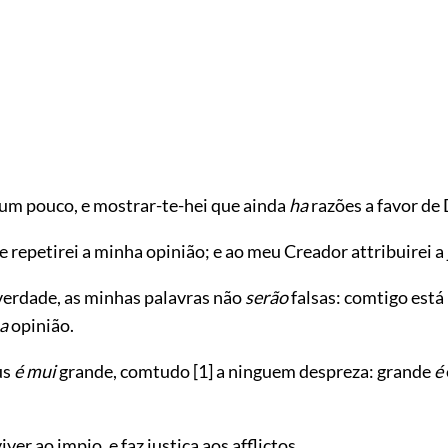
um pouco, e mostrar-te-hei que ainda
ha
razões a favor de
 repetirei a minha opinião; e ao meu Creador attribuirei a 
verdade, as minhas palavras não
serão
falsas: comtigo está
a
opinião.
us
é mui
grande, comtudo
[1]
a ninguem despreza: grande
é
ver ao impio, e faz justiça aos afflictos.