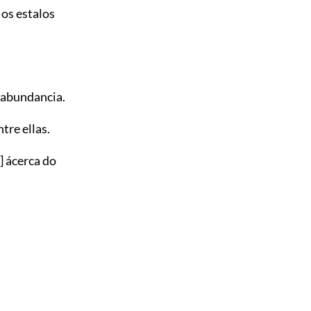
os estalos
abundancia.
tre ellas.
]
ácerca do