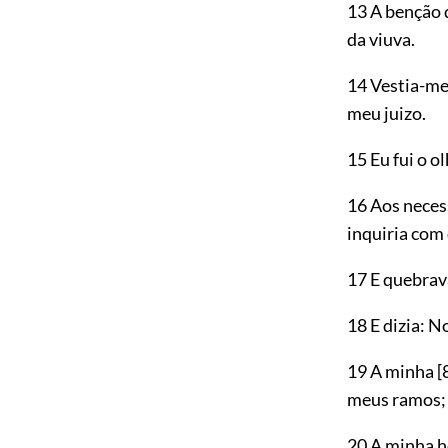
13 A benção d
da viuva.
14 Vestia-m
meu juizo.
15 Eu fui o 
16 Aos necess
inquiria com 
17 E quebrava
18 E dizia: N
19 A minha
[
meus ramos;
20 A minha h