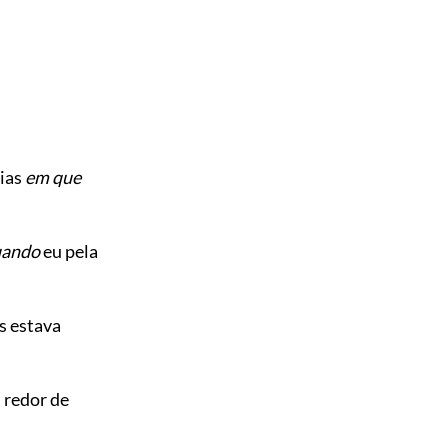
ias
em que
uando
eu pela
s estava
 redor de