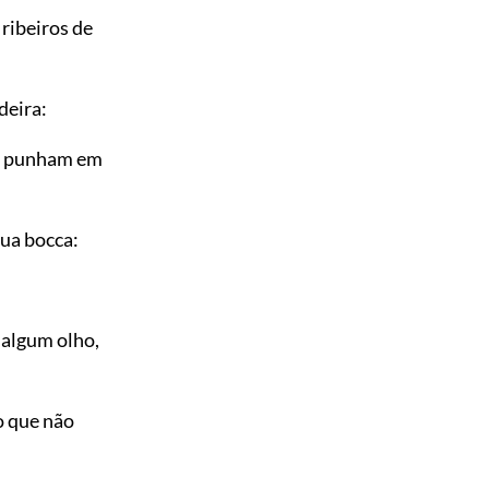
ribeiros de
deira:
 punham em
ua bocca:
algum olho,
o que não