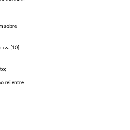
am sobre
chuva
[10]
to;
o rei entre