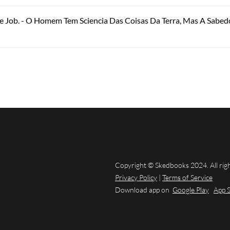
De Job. - O Homem Tem Sciencia Das Coisas Da Terra, Mas A Sabed
Copyright © Skedbooks 2024. All rig
Privacy Policy
|
Terms of Service
Download app on
Google Play
App 