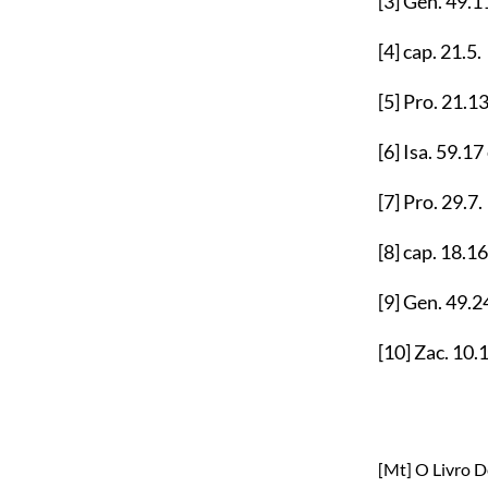
[3]
Gen.
49.1
[4]
cap.
21.5
.
[5]
Pro.
21.1
[6]
Isa.
59.17
[7]
Pro.
29.7
.
[8]
cap.
18.16
[9]
Gen.
49.2
[10]
Zac.
10.
[Mt] O Livro D