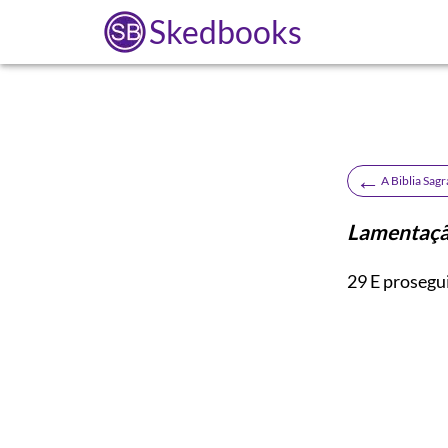
Skedbooks
←
A Biblia Sag
Lamentação
29
E prosegui