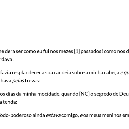
e dera ser como eu fui nos mezes
[1]
passados! como nos d
rdava!
fazia resplandecer a sua candeia sobre a minha cabeça
e q
nhava
pelas
trevas:
os dias da minha mocidade, quando
[NC]
o segredo de Deu
a tenda:
Todo-poderoso ainda
estava
comigo,
e
os meus meninos em