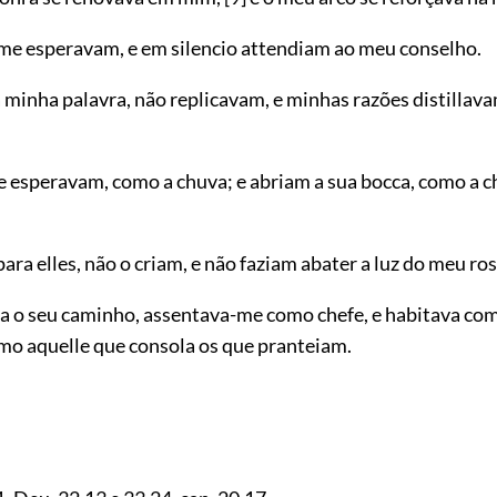
e esperavam, e em silencio attendiam ao meu conselho.
 minha palavra, não replicavam, e minhas razões distillav
 esperavam, como a chuva; e abriam a sua bocca, como a 
para elles, não o criam, e não faziam abater a luz do meu ros
ia o seu caminho, assentava-me como chefe, e habitava com
omo aquelle que consola os que pranteiam.