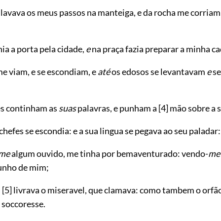
lavava os meus passos na manteiga, e da rocha me corriam 
ia a porta pela cidade,
e
na praça fazia preparar a minha ca
e viam, e se escondiam, e
até
os edosos se levantavam
e
se
es continham as
suas
palavras, e punham a
[4]
mão sobre a s
chefes se escondia: e a sua lingua se pegava ao seu paladar:
me
algum ouvido, me tinha por bemaventurado: vendo-
me
unho de mim;
u
[5]
livrava o miseravel, que clamava: como tambem o orfã
 soccoresse.