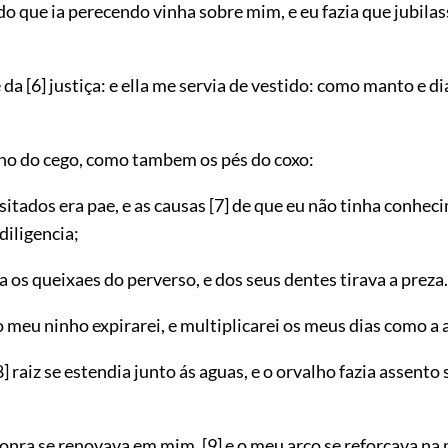
o que ia perecendo vinha sobre mim, e eu fazia que jubilas
e da
[6]
justiça: e ella me servia de vestido: como manto e 
olho do cego, como tambem os pés do coxo:
itados era pae, e as causas
[7]
de que eu não tinha conhec
diligencia;
 os queixaes do perverso, e dos seus dentes tirava a preza.
o meu ninho expirarei, e multiplicarei os meus dias como a a
8]
raiz se estendia junto ás aguas, e o orvalho fazia assento
onra se renovava em mim,
[9]
e o meu arco se reforçava na