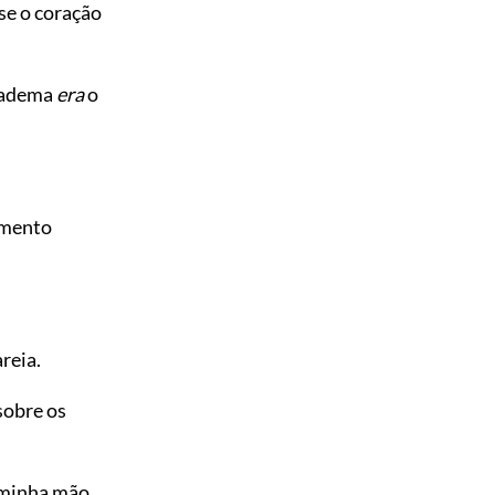
se o coração
diadema
era
o
imento
reia.
 sobre os
 minha mão.