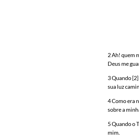
2 Ah! quem m
Deus me gua
3 Quando
[2]
sua luz cami
4 Como era n
sobre a minh
5 Quando o 
mim.