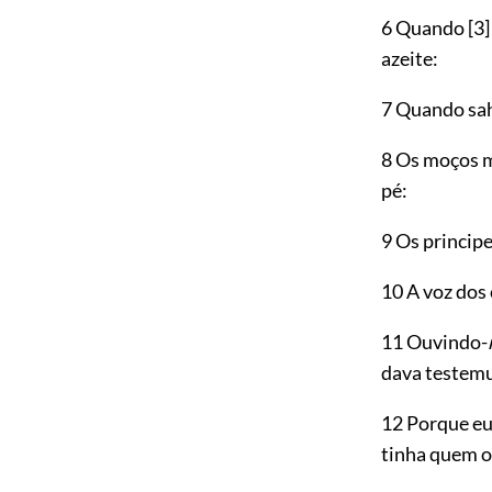
6 Quando
[3]
azeite:
7 Quando sah
8 Os moços m
pé:
9 Os princip
10 A voz dos 
11 Ouvindo-
dava testem
12 Porque e
tinha quem o