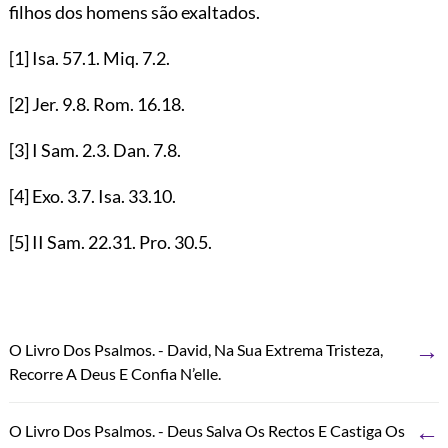
filhos dos homens são exaltados.
[1]
Isa.
57.1
. Miq.
7.2
.
[2]
Jer.
9.8
. Rom.
16.18
.
[3]
I Sam.
2.3
. Dan.
7.8
.
[4]
Exo.
3.7
. Isa.
33.10
.
[5]
II Sam.
22.31
. Pro.
30.5
.
→
O Livro Dos Psalmos. - David, Na Sua Extrema Tristeza,
Recorre A Deus E Confia N’elle.
←
O Livro Dos Psalmos. - Deus Salva Os Rectos E Castiga Os