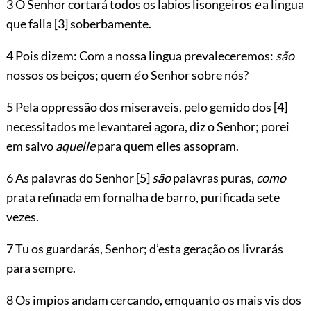
3 O Senhor cortará todos os labios lisongeiros
e
a lingua
que falla
[3]
soberbamente.
4 Pois dizem: Com a nossa lingua prevaleceremos:
são
nossos os beiços; quem
é
o Senhor sobre nós?
5 Pela oppressão dos miseraveis, pelo gemido dos
[4]
necessitados me levantarei agora, diz o Senhor; porei
em salvo
aquelle
para quem elles assopram.
6 As palavras do Senhor
[5]
são
palavras puras,
como
prata refinada em fornalha de barro, purificada sete
vezes.
7 Tu os guardarás, Senhor; d’esta geração os livrarás
para sempre.
8 Os impios andam cercando, emquanto os mais vis dos