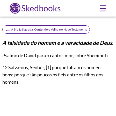
Skedbooks
☰
←
A Biblia Sagrada, Contendo o Velho e o Novo Testamento
A falsidade do homem e a veracidade de Deus.
Psalmo de David para o cantor-mór, sobre Sheminith.
12
Salva-nos, Senhor,
[1]
porque faltam os homens
bons; porque são poucos os fieis entre os filhos dos
homens.