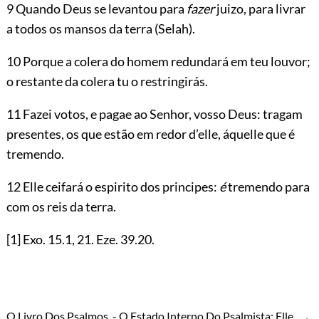
9 Quando Deus se levantou para
fazer
juizo, para livrar
a todos os mansos da terra (Selah).
10 Porque a colera do homem redundará em teu louvor;
o restante da colera tu o restringirás.
11 Fazei votos, e pagae ao Senhor, vosso Deus: tragam
presentes, os que estão em redor d’elle, áquelle que é
tremendo.
12 Elle ceifará o espirito dos principes:
é
tremendo para
com os reis da terra.
[1]
Exo.
15.1
,
21
. Eze.
39.20
.
→
O Livro Dos Psalmos. - O Estado Interno Do Psalmista; Elle