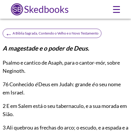
Skedbooks
☰
←
A Biblia Sagrada, Contendo o Velho e o Novo Testamento
A magestade e o poder de Deus.
Psalmo e cantico de Asaph, para o cantor-mór, sobre
Neginoth.
76
Conhecido
é
Deus em Judah: grande
é
o seu nome
em Israel.
2 E em Salem está o seu tabernaculo, e a sua morada em
Sião.
3 Ali quebrou as frechas do arco; o escudo, e a espada e a