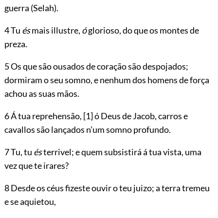
guerra (Selah).
4 Tu
és
mais illustre,
ó
glorioso, do que os montes de
preza.
5 Os que são ousados de coração são despojados;
dormiram o seu somno, e nenhum dos homens de força
achou as suas mãos.
6 Á tua reprehensão,
[1]
ó Deus de Jacob, carros e
cavallos são lançados n’um somno profundo.
7 Tu, tu
és
terrivel; e quem subsistirá á tua vista, uma
vez que te irares?
8 Desde os céus fizeste ouvir o teu juizo; a terra tremeu
e se aquietou,