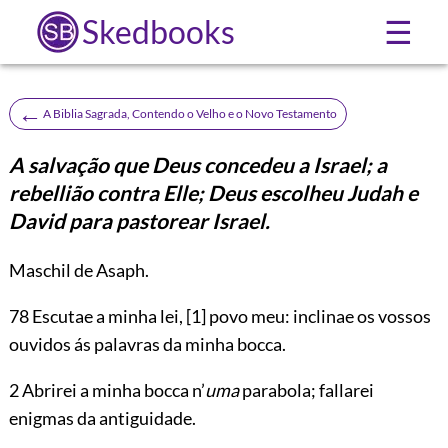
Skedbooks
☰
←
A Biblia Sagrada, Contendo o Velho e o Novo Testamento
A salvação que Deus concedeu a Israel; a
rebellião contra Elle; Deus escolheu Judah e
David para pastorear Israel.
Maschil de Asaph.
78
Escutae a minha lei,
[1]
povo meu: inclinae os vossos
ouvidos ás palavras da minha bocca.
2 Abrirei a minha bocca n’
uma
parabola; fallarei
enigmas da antiguidade.