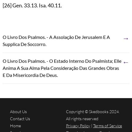
[26]
Gen.
33.13
. Isa.
40.11
.
→
O Livro Dos Psalmos. - A Assolação De Jerusalem E A
Supplica De Soccorro.
←
O Livro Dos Psalmos. - O Estado Interno Do Psalmista; Elle
Anima A Sua Alma Pela Consideração Das Grandes Obras
E Da Misericordia De Deus.
About Us
Copyright © Skedbooks 2024.
Contact Us
All rights reserved
Home
Privacy Policy
|
Terms of Service