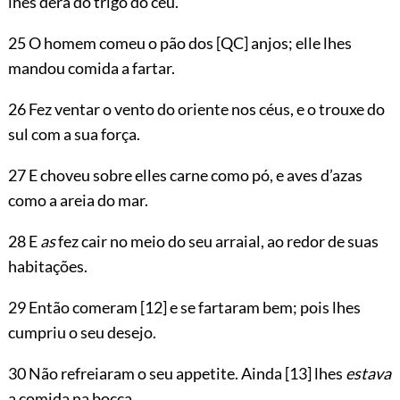
lhes dera do trigo do céu.
25 O homem comeu o pão dos
[QC]
anjos; elle lhes
mandou comida a fartar.
26 Fez ventar o vento do oriente nos céus, e o trouxe do
sul com a sua força.
27 E choveu sobre elles carne como pó, e aves d’azas
como a areia do mar.
28 E
as
fez cair no meio do seu arraial, ao redor de suas
habitações.
29 Então comeram
[12]
e se fartaram bem; pois lhes
cumpriu o seu desejo.
30 Não refreiaram o seu appetite. Ainda
[13]
lhes
estava
a comida na bocca,