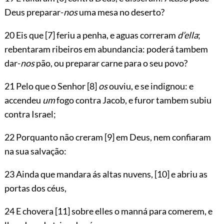
Deus preparar-
nos
uma mesa no deserto?
20 Eis que
[7]
feriu a penha, e aguas correram
d’ella
;
rebentaram ribeiros em abundancia: poderá tambem
dar-
nos
pão, ou preparar carne para o seu povo?
21 Pelo que o Senhor
[8]
os
ouviu, e se indignou: e
accendeu
um
fogo contra Jacob, e furor tambem subiu
contra Israel;
22 Porquanto não creram
[9]
em Deus, nem confiaram
na sua salvação:
23 Ainda que mandara ás altas nuvens,
[10]
e abriu as
portas dos céus,
24 E chovera
[11]
sobre elles o manná para comerem, e