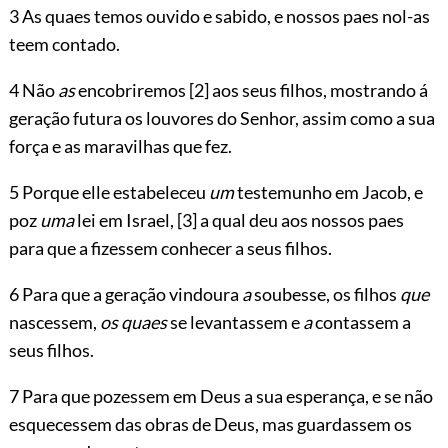
3 As quaes temos ouvido e sabido, e nossos paes nol-as
teem contado.
4 Não
as
encobriremos
[2]
aos seus filhos, mostrando á
geração futura os louvores do Senhor, assim como a sua
força e as maravilhas que fez.
5 Porque elle estabeleceu
um
testemunho em Jacob, e
poz
uma
lei em Israel,
[3]
a qual deu aos nossos paes
para que a fizessem conhecer a seus filhos.
6 Para que a geração vindoura
a
soubesse, os filhos
que
nascessem,
os quaes
se levantassem e
a
contassem a
seus filhos.
7 Para que pozessem em Deus a sua esperança, e se não
esquecessem das obras de Deus, mas guardassem os