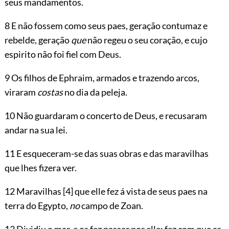
seus mandamentos.
8 E não fossem como seus paes, geração contumaz e
rebelde, geração
que
não regeu o seu coração, e cujo
espirito não foi fiel com Deus.
9 Os filhos de Ephraim, armados e trazendo arcos,
viraram
costas
no dia da peleja.
10 Não guardaram o concerto de Deus, e recusaram
andar na sua lei.
11 E esqueceram-se das suas obras e das maravilhas
que lhes fizera ver.
12 Maravilhas
[4]
que elle fez á vista de seus paes na
terra do Egypto,
no
campo de Zoan.
13 Dividiu o mar, e os fez passar por elle; fez com que as