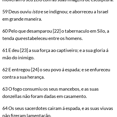
59 Deus ouviu
isto
e se indignou; e aborreceu a Israel
em grande maneira.
60 Pelo que desamparou
[22]
o tabernaculo em Silo, a
tenda
que
estabeleceu entre os homens.
61 E deu
[23]
a sua força ao captiveiro; e a sua gloria á
mão do inimigo.
62 E entregou
[24]
o seu povo á espada; e se enfureceu
contra a sua herança.
63 O fogo consumiu os seus mancebos, e as suas
donzellas não foram dadas em casamento.
64 Os seus sacerdotes cairam á espada, e as suas viuvas
não fizeram lamentação.