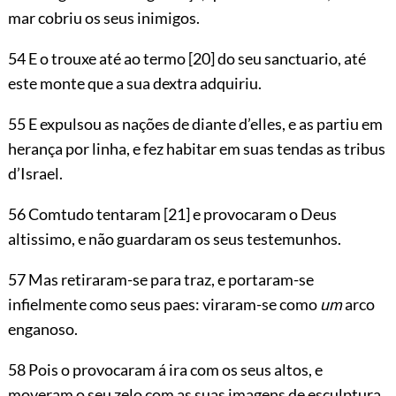
mar cobriu os seus inimigos.
54 E o trouxe até ao termo
[20]
do seu sanctuario, até
este monte que a sua dextra adquiriu.
55 E expulsou as nações de diante d’elles, e as partiu em
herança por linha, e fez habitar em suas tendas as tribus
d’Israel.
56 Comtudo tentaram
[21]
e provocaram o Deus
altissimo, e não guardaram os seus testemunhos.
57 Mas retiraram-se para traz, e portaram-se
infielmente como seus paes: viraram-se como
um
arco
enganoso.
58 Pois o provocaram á ira com os seus altos, e
moveram o seu zelo com as suas imagens de esculptura.