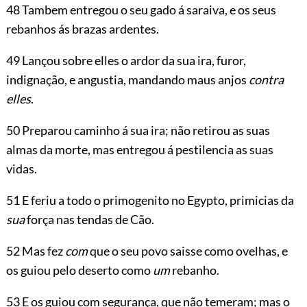
48 Tambem entregou o seu gado á saraiva, e os seus
rebanhos ás brazas ardentes.
49 Lançou sobre elles o ardor da sua ira, furor,
indignação, e angustia, mandando maus anjos
contra
elles
.
50 Preparou caminho á sua ira; não retirou as suas
almas da morte, mas entregou á pestilencia as suas
vidas.
51 E feriu a todo o primogenito no Egypto, primicias da
sua
força nas tendas de Cão.
52 Mas fez
com
que o seu povo saisse como ovelhas, e
os guiou pelo deserto como
um
rebanho.
53 E os guiou com segurança, que não temeram; mas o