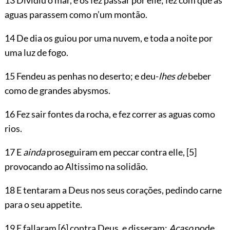
aguas parassem como n’um montão.
14 De dia os guiou por uma nuvem, e toda a noite por
uma luz de fogo.
15 Fendeu as penhas no deserto; e deu-
lhes de
beber
como de grandes abysmos.
16 Fez sair fontes da rocha, e fez correr as aguas como
rios.
17 E
ainda
proseguiram em peccar contra elle,
[5]
provocando ao Altissimo na solidão.
18 E tentaram a Deus nos seus corações, pedindo carne
para o seu appetite.
19 E fallaram
[6]
contra Deus, e disseram:
Acaso
pode