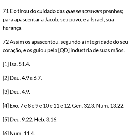
71 E o tirou do cuidado das
que se achavam
prenhes;
para apascentar a Jacob, seu povo, e a Israel, sua
herança.
72 Assim os apascentou, segundo a integridade do seu
coração, e os guiou pela
[QD]
industria de suas mãos.
[1]
Isa.
51.4
.
[2]
Deu.
4.9
e
6.7
.
[3]
Deu.
4.9
.
[4]
Exo.
7
e
8
e
9
e
10
e
11
e
12
. Gen.
32.3
. Num.
13.22
.
[5]
Deu.
9.22
. Heb.
3.16
.
[6]
Num.
11.4
.