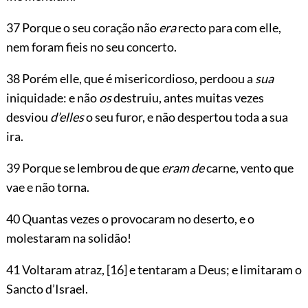
37 Porque o seu coração não
era
recto para com elle,
nem foram fieis no seu concerto.
38 Porém elle, que é misericordioso, perdoou a
sua
iniquidade: e não
os
destruiu, antes muitas vezes
desviou
d’elles
o seu furor, e não despertou toda a sua
ira.
39 Porque se lembrou de que
eram de
carne, vento que
vae e não torna.
40 Quantas vezes o provocaram no deserto, e o
molestaram na solidão!
41 Voltaram atraz,
[16]
e tentaram a Deus; e limitaram o
Sancto d’Israel.