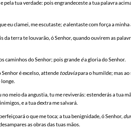
e pela tua verdade: pois engrandeceste a tua palavra acim
que eu clamei, me escutaste;
e
alentaste com força a minha 
is da terra te louvarão, ó Senhor, quando ouvirem as palavr
 os caminhos do Senhor; pois grande
é
a gloria do Senhor.
o Senhor é excelso, attende
todavia
para o humilde; mas ao
 longe.
 no meio da angustia, tu me reviverás: estenderás a tua mã
inimigos, e a tua dextra me salvará.
perfeiçoará o que me toca; a tua benignidade, ó Senhor,
du
desampares as obras das tuas mãos.