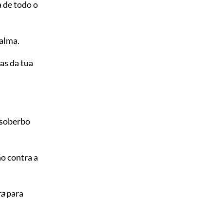
a de todo o
alma.
as da tua
 soberbo
o contra a
ra
para