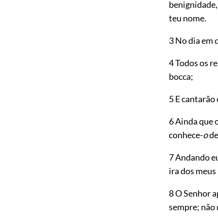
benignidade, 
teu nome.
3 No dia em 
4 Todos os re
bocca;
5 E cantarão
6 Ainda que 
conhece-
o
de
7 Andando eu
ira dos meus 
8 O Senhor a
sempre; não 