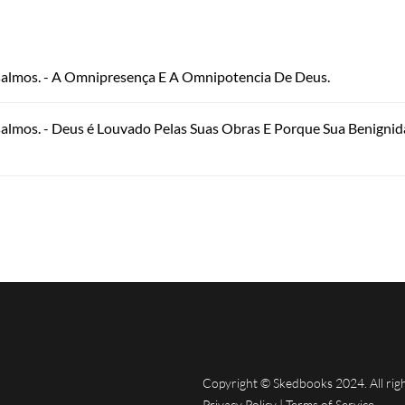
salmos. - A Omnipresença E A Omnipotencia De Deus.
salmos. - Deus é Louvado Pelas Suas Obras E Porque Sua Benigni
Copyright © Skedbooks 2024. All rig
Privacy Policy
|
Terms of Service