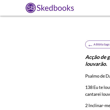
Skedbooks
←
A Biblia Sag
Acção de g
louvarão.
Psalmo de Da
138
Eu te lou
cantarei louv
2 Inclinar-me