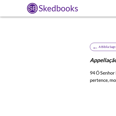
Skedbooks
←
A Biblia Sag
Appellação
94
Ó Senhor 
pertence, mo