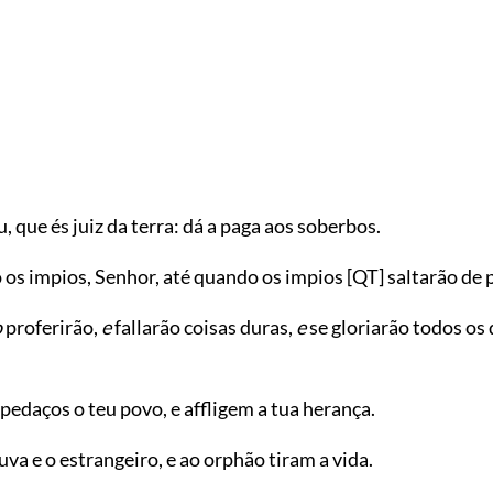
u, que és juiz da terra: dá a paga aos soberbos.
 os impios, Senhor, até quando os impios
[QT]
saltarão de 
o
proferirão,
e
fallarão coisas duras,
e
se gloriarão todos os
edaços o teu povo, e affligem a tua herança.
va e o estrangeiro, e ao orphão tiram a vida.