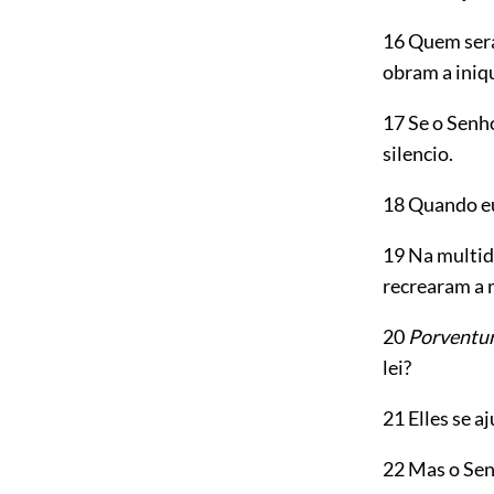
16 Quem será
obram a iniq
17 Se o Senho
silencio.
18 Quando eu 
19 Na multid
recrearam a 
20
Porventu
lei?
21 Elles se 
22 Mas o Se