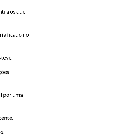
ntra os que
ria ficado no
steve.
ções
al por uma
cente.
o.