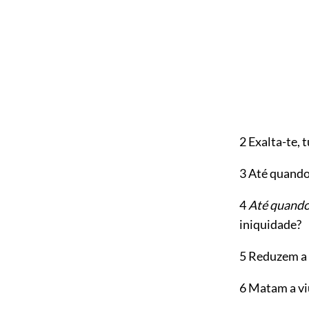
2 Exalta-te, t
3 Até quando
4
Até quand
iniquidade?
5 Reduzem a p
6 Matam a viu