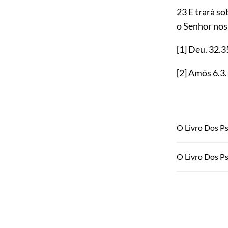
23 E trará so
o Senhor nos
[1]
Deu.
32.3
[2]
Amós
6.3
O Livro Dos Ps
O Livro Dos P