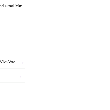
pria malicia:
→
Viva Voz.
←