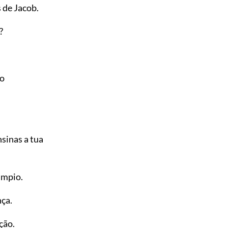
 de Jacob.
?
 o
sinas a tua
impio.
nça.
ção.