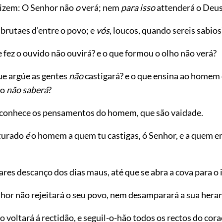
izem: O Senhor não
o
verá; nem
para isso
attenderá o Deus
 brutaes d’entre o povo; e
vós
, loucos, quando sereis sabios
 fez o ouvido não ouvirá? e o que formou o olho não verá?
ue argúe as gentes
não
castigará? e o que ensina ao homem
to
não saberá
?
conhece os pensamentos do homem, que são vaidade.
turado
é
o homem a quem tu castigas, ó Senhor, e a quem en
ares descanço dos dias maus, até que se abra a cova para o 
nhor não rejeitará o seu povo, nem desamparará a sua hera
o voltará á rectidão, e seguil-o-hão todos os rectos do cora