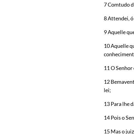
7 Comtudo d
8 Attendei, ó
9 Aquelle que
10 Aquelle q
conhecimen
11 O Senhor 
12 Bemaven
lei;
13 Para lhe d
14 Pois o Se
15 Mas o juiz