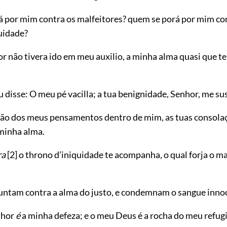
 por mim contra os malfeitores? quem se porá por mim co
uidade?
r não tivera ido em meu auxilio, a minha alma quasi que te
disse: O meu pé vacilla; a tua benignidade, Senhor, me su
ão dos meus pensamentos dentro de mim, as tuas consola
minha alma.
ra
[2]
o throno d’iniquidade te acompanha, o qual forja o m
ajuntam contra a alma do justo, e condemnam o sangue inno
nhor
é
a minha defeza; e o meu Deus é a rocha do meu refugi