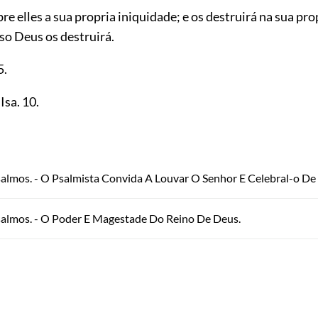
bre elles a sua propria iniquidade; e os destruirá na sua pro
so Deus os destruirá.
5
.
. Isa.
10
.
almos. - O Psalmista Convida A Louvar O Senhor E Celebral-o De 
salmos. - O Poder E Magestade Do Reino De Deus.