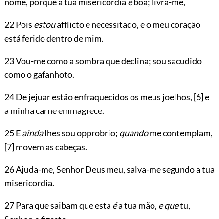
nome, porque a tua misericordia
é
boa; livra-me,
22 Pois
estou
afflicto e necessitado, e o meu coração
está ferido dentro de mim.
23 Vou-me como a sombra que declina; sou sacudido
como o gafanhoto.
24 De jejuar estão enfraquecidos os meus joelhos,
[6]
e
a minha carne emmagrece.
25 E
ainda
lhes sou opprobrio;
quando
me contemplam,
[7]
movem as cabeças.
26 Ajuda-me, Senhor Deus meu, salva-me segundo a tua
misericordia.
27 Para que saibam que esta
é
a tua mão,
e que
tu,
Senhor, o fizeste.