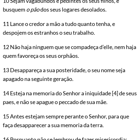
10 Sejam vagabundos e pedintes os seus filhos, e
busquem
o pão
dos seus logares desolados.
11 Lance o credor a mão a tudo quanto tenha, e
despojem os estranhos o seu trabalho.
12 Não haja ninguem que se compadeça d’elle, nem haja
quem favoreça os seus orphãos.
13 Desappareça a sua posteridade, o seu nome seja
apagado na seguinte geração.
14 Esteja na memoria do Senhor a iniquidade
[4]
de seus
paes, e não se apague o peccado de sua mãe.
15 Antes estejam sempre perante o Senhor, para que
faça desapparecer a sua memoria da terra.
16 Porquanto não se lembrou de fazer misericordia;