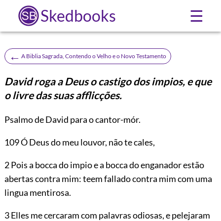
Skedbooks
☰
←
A Biblia Sagrada, Contendo o Velho e o Novo Testamento
David roga a Deus o castigo dos impios, e que
o livre das suas afflicções.
Psalmo de David para o cantor-mór.
109
Ó Deus do meu louvor, não te cales,
2 Pois a bocca do impio e a bocca do enganador estão
abertas contra mim: teem fallado contra mim com uma
lingua mentirosa.
3 Elles me cercaram com palavras odiosas, e pelejaram