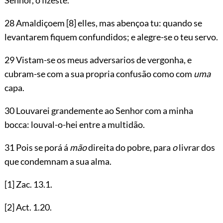
28 Amaldiçoem
[8]
elles, mas abençoa tu: quando se
levantarem fiquem confundidos; e alegre-se o teu servo.
29 Vistam-se os meus adversarios de vergonha, e
cubram-se com a sua propria confusão como com
uma
capa.
30 Louvarei grandemente ao Senhor com a minha
bocca: louval-o-hei entre a multidão.
31 Pois se porá á
mão
direita do pobre, para
o
livrar dos
que condemnam a sua alma.
[1]
Zac.
13.1
.
[2]
Act.
1.20
.