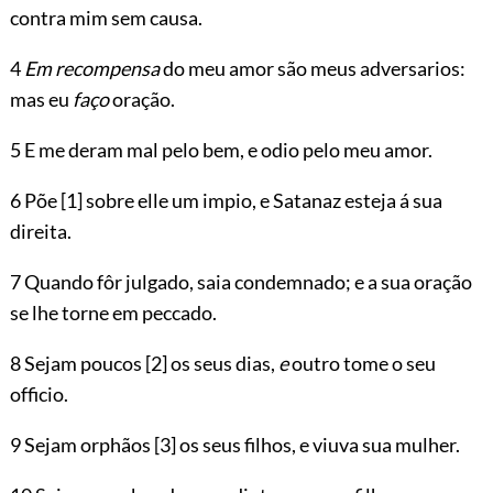
contra mim sem causa.
4
Em recompensa
do meu amor são meus adversarios:
mas eu
faço
oração.
5 E me deram mal pelo bem, e odio pelo meu amor.
6 Põe
[1]
sobre elle um impio, e Satanaz esteja á sua
direita.
7 Quando fôr julgado, saia condemnado; e a sua oração
se lhe torne em peccado.
8 Sejam poucos
[2]
os seus dias,
e
outro tome o seu
officio.
9 Sejam orphãos
[3]
os seus filhos, e viuva sua mulher.