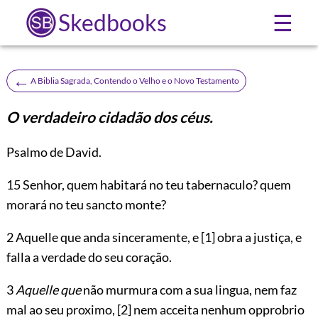
Skedbooks
☰
←
A Biblia Sagrada, Contendo o Velho e o Novo Testamento
O verdadeiro cidadão dos céus.
Psalmo de David.
15
Senhor, quem habitará no teu tabernaculo? quem
morará no teu sancto monte?
2 Aquelle que anda sinceramente, e
[1]
obra a justiça, e
falla a verdade do seu coração.
3
Aquelle que
não murmura com a sua lingua, nem faz
mal ao seu proximo,
[2]
nem acceita nenhum opprobrio