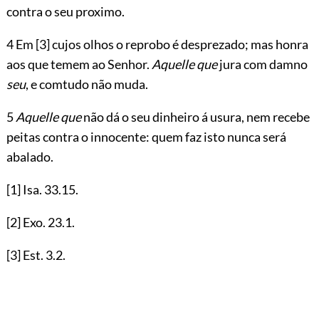
contra o seu proximo.
4 Em
[3]
cujos olhos o reprobo é desprezado; mas honra
aos que temem ao Senhor.
Aquelle que
jura com damno
seu
, e comtudo não muda.
5
Aquelle que
não dá o seu dinheiro á usura, nem recebe
peitas contra o innocente: quem faz isto nunca será
abalado.
[1]
Isa.
33.15
.
[2]
Exo.
23.1
.
[3]
Est.
3.2
.