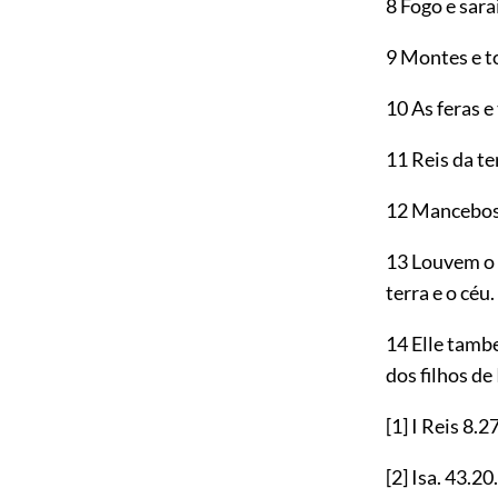
8 Fogo e sara
9 Montes e t
10 As feras e
11 Reis da te
12 Mancebos 
13 Louvem o n
terra e o céu.
14 Elle tamb
dos filhos de
[1]
I Reis
8.2
[2]
Isa.
43.20
.