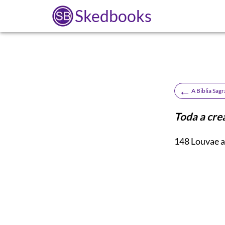
Skedbooks
←
A Biblia Sag
Toda a cre
148
Louvae ao