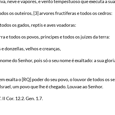
iva, neve e vapores, e vento tempestuoso que executa a sua
odos os outeiros,
[3]
arvores fructiferas e todos os cedros:
 todos os gados, reptis e aves voadoras:
rra e todos os povos, principes e todos os juizes da terra:
e donzellas, velhos e creanças,
ome do Senhor, pois só o seu nome é exaltado: a sua gloria
em exalta o
[RQ]
poder do seu povo, o louvor de todos os se
 Israel, um povo que lhe é chegado. Louvae ao Senhor.
7
. II Cor.
12.2
. Gen.
1.7
.