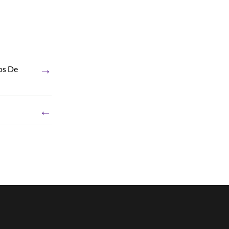
→
os De
←