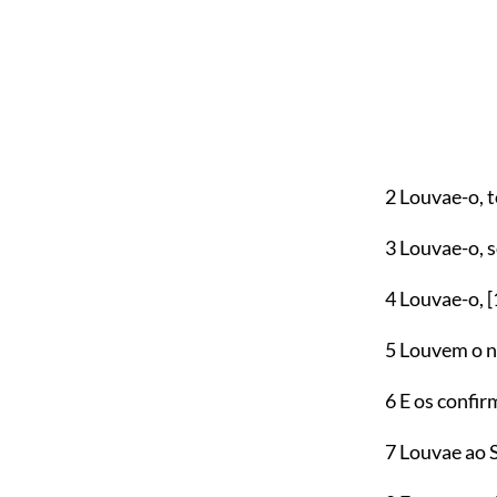
2 Louvae-o, t
3 Louvae-o, s
4 Louvae-o,
[
5 Louvem o n
6 E os confir
7 Louvae ao S