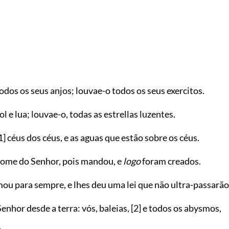
odos os seus anjos; louvae-o todos os seus exercitos.
ol e lua; louvae-o, todas as estrellas luzentes.
1]
céus dos céus, e as aguas que estão sobre os céus.
ome do Senhor, pois mandou, e
logo
foram creados.
mou para sempre, e lhes deu uma lei que não ultra-passarão
enhor desde a terra: vós, baleias,
[2]
e todos os abysmos,