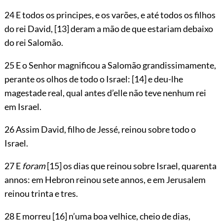
24 E todos os principes, e os varões, e até todos os filhos
do rei David,
[13]
deram a mão de que estariam debaixo
do rei Salomão.
25 E o Senhor magnificou a Salomão grandissimamente,
perante os olhos de todo o Israel:
[14]
e deu-lhe
magestade real, qual antes d’elle não teve nenhum rei
em Israel.
26 Assim David, filho de Jessé, reinou sobre todo o
Israel.
27 E
foram
[15]
os dias que reinou sobre Israel, quarenta
annos: em Hebron reinou sete annos, e em Jerusalem
reinou trinta e tres.
28 E morreu
[16]
n’uma boa velhice, cheio de dias,