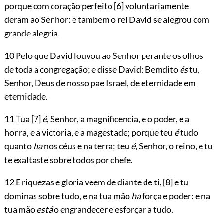
porque com coração perfeito
[6]
voluntariamente
deram ao Senhor: e tambem o rei David se alegrou com
grande alegria.
10 Pelo que David louvou ao Senhor perante os olhos
de toda a congregação; e disse David: Bemdito
és
tu,
Senhor, Deus de nosso pae Israel, de eternidade em
eternidade.
11 Tua
[7]
é
, Senhor, a magnificencia, e o poder, e a
honra, e a victoria, e a magestade; porque teu
é
tudo
quanto
ha
nos céus e na terra; teu
é
, Senhor, o reino, e tu
te exaltaste sobre todos por chefe.
12 E riquezas e gloria veem de diante de ti,
[8]
e tu
dominas sobre tudo, e na tua mão
ha
força e poder: e na
tua mão
está
o engrandecer e esforçar a tudo.