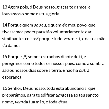
13 Agora pois, ó Deus nosso, graças te damos, e
louvamos o nome da tua gloria.
14 Porque quem
sou
eu, e quem
é
o meu povo, que
tivessemos poder para tão voluntariamente dar
similhantes coisas? porque tudo
vem
de ti, e da tua mão
t’o damos.
15 Porque
[9]
somos estranhos diante de ti, e
peregrinos como todos os nossos paes: como a sombra
são
os nossos dias sobre a terra, e não ha
outra
esperança.
16 Senhor, Deus nosso, toda esta abundancia, que
preparámos, para te edificar
uma
casa ao teu sancto
nome,
vem
da tua mão, e toda
é
tua.