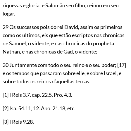
riquezas e gloria: e Salomão seu filho, reinou em seu
logar.
29 Os successos pois do rei David, assim os primeiros
como os ultimos, eis que estão escriptos nas chronicas
de Samuel, o vidente, e nas chronicas do propheta
Nathan, e nas chronicas de Gad, o vidente;
30 Juntamente com todo o seu reino e o seu poder;
[17]
e os tempos que passaram sobre elle, e sobre Israel, e
sobre todos os reinos d’aquellas terras.
[1]
I Reis
3.7
. cap.
22.5
. Pro.
4.3
.
[2]
Isa.
54.11
,
12
. Apo.
21.18
, etc.
[3]
I Reis
9.28
.