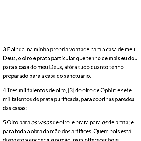
3 E ainda, na minha propria vontade para a casa de meu
Deus, o oiro e prata particular que tenho de mais eu dou
para a casa do meu Deus, afóra tudo quanto tenho
preparado para a casa do sanctuario.
4 Tres mil talentos de oiro,
[3]
do oiro de Ophir: e sete
mil talentos de prata purificada, para cobrir as paredes
das casas:
5 Oiro para
os vasos
de oiro, e prata para
os
de prata; e
para toda a obra da mão dos artifices. Quem pois está
disposto a encher a sua mão, para offerecer hoje