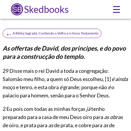
Skedbooks
☰
←
A Biblia Sagrada, Contendo o Velho e o Novo Testamento
As offertas de David, dos principes, e do povo
para a construcção do templo.
29
Disse mais o rei David a toda a congregação:
Salomão meu filho, a quem só Deus escolheu,
[1]
é ainda
moço e tenro, e esta obra
é
grande; porque não
é
o
palacio para homem, senão para o Senhor Deus.
2 Eu pois com todas as minhas forças
já
tenho
preparado para a casa de meu Deus oiro para
as obras
de oiro, e prata para
as
de prata, e cobre para
as
de