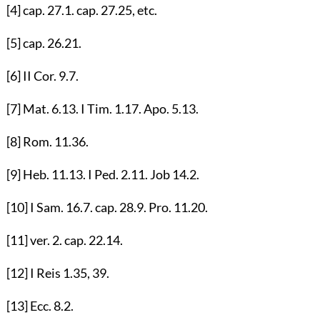
[4]
cap.
27.1
. cap.
27.25
, etc.
[5]
cap.
26.21
.
[6]
II Cor.
9.7
.
[7]
Mat.
6.13
. I Tim.
1.17
. Apo.
5.13
.
[8]
Rom.
11.36
.
[9]
Heb.
11.13
. I Ped.
2.11
. Job
14.2
.
[10]
I Sam.
16.7
. cap.
28.9
. Pro.
11.20
.
[11]
ver.
2
. cap.
22.14
.
[12]
I Reis
1.35
,
39
.
[13]
Ecc.
8.2
.