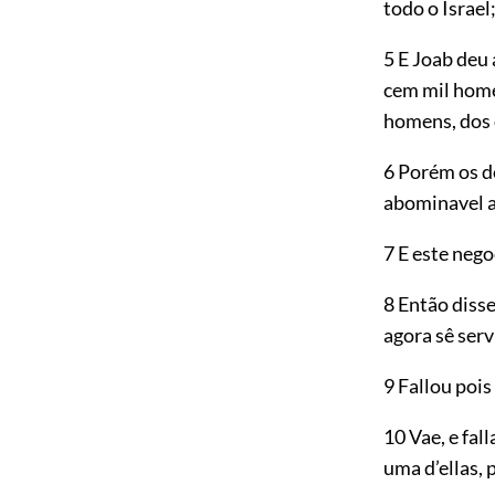
todo o Israel
5 E Joab deu
cem mil home
homens, dos 
6 Porém os d
abominavel a
7 E este neg
8 Então diss
agora sê serv
9 Fallou pois
10 Vae, e fal
uma d’ellas, 