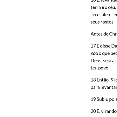
terra e o cé
Jerusalem: e
seus rostos.
Antes de Chr
17 E disse D
sou
o que peq
Deus, seja a 
teu povo.
18 Então
[9]
o
para levantar
19 Subiu poi
20 E, virando