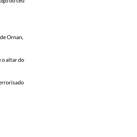
ogo do céu
 de Ornan,
 o altar do
terrorisado