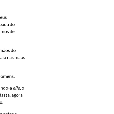
teus
spada do
ermos de
 mãos do
caia nas mãos
 homens.
uindo-a
elle
, o
Basta, agora
o.
a entre a