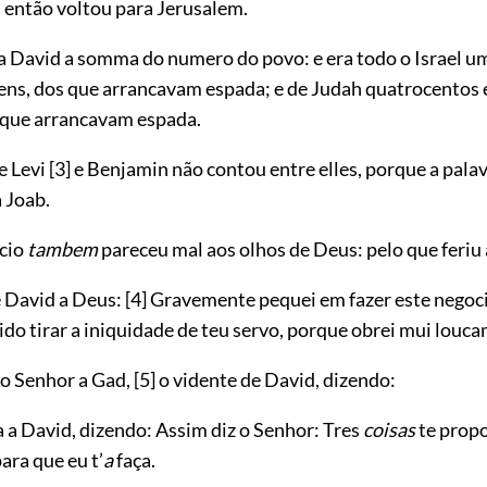
; então voltou para Jerusalem.
 a David a somma do numero do povo: e era todo o Israel u
ns, dos que arrancavam espada; e de Judah quatrocentos e
que arrancavam espada.
e Levi
[3]
e Benjamin não contou entre elles, porque a palavr
 Joab.
ocio
tambem
pareceu mal aos olhos de Deus: pelo que feriu a
e David a Deus:
[4]
Gravemente pequei em fazer este negoc
ido tirar a iniquidade de teu servo, porque obrei mui louc
 o Senhor a Gad,
[5]
o vidente de David, dizendo:
la a David, dizendo: Assim diz o Senhor: Tres
coisas
te prop
para que eu t’
a
faça.