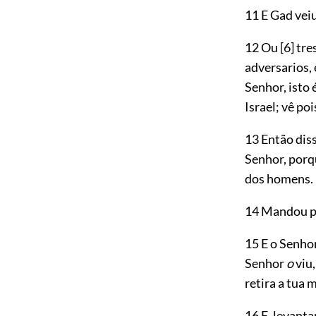
11 E Gad veiu
12 Ou
[6]
tre
adversarios, 
Senhor, isto 
Israel; vê po
13 Então dis
Senhor, por
dos homens.
14 Mandou poi
15 E o Senh
Senhor
o
viu,
retira a tua 
16 E, levant