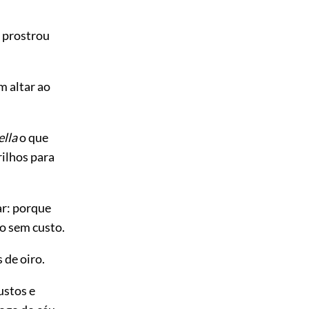
e prostrou
um altar ao
ella
o que
rilhos para
ar: porque
to sem custo.
 de oiro.
ustos e