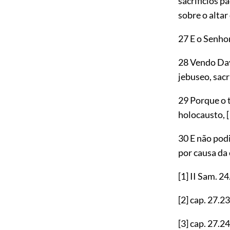
sacrificios p
sobre o altar
27 E o Senhor
28 Vendo Dav
jebuseo, sacri
29 Porque o 
holocausto,
30 E não podi
por causa da
[1]
II Sam.
24
[2]
cap.
27.23
[3]
cap.
27.24