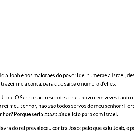
id a Joab e aos maioraes do povo: Ide, numerae a Israel, d
 trazei-me a conta, para que saiba o numero d’elles.
e Joab: O Senhor accrescente ao seu povo cem vezes tanto 
 ó rei meu senhor, não
são
todos servos de meu senhor? Por
enhor? Porque seria
causa de
delicto para com Israel.
avra do rei prevaleceu contra Joab; pelo que saiu Joab, e 