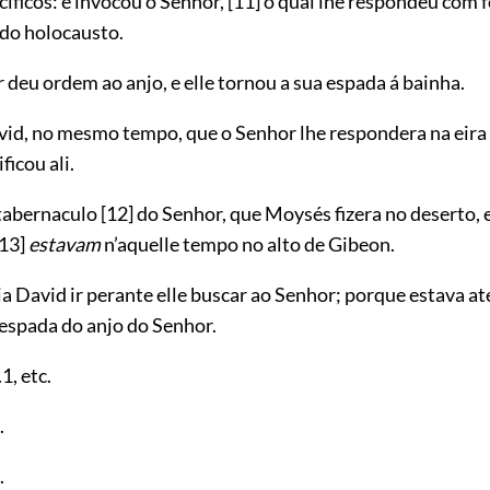
acificos: e invocou o Senhor,
[11]
o qual lhe respondeu com f
 do holocausto.
 deu ordem ao anjo, e elle tornou a sua espada á bainha.
id, no mesmo tempo, que o Senhor lhe respondera na eira
ficou ali.
tabernaculo
[12]
do Senhor, que Moysés fizera no deserto, e
[13]
estavam
n’aquelle tempo no alto de Gibeon.
a David ir perante elle buscar ao Senhor; porque estava a
 espada do anjo do Senhor.
.1
, etc.
.
.