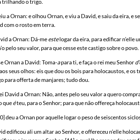
trilhando o trigo.
iu a Ornan: e olhou Ornan, e viu a David, e saiu da eira, e s
d com o rosto em terra.
avid a Ornan: Dá-me
este
logar da eira, para edificar n’elle 
o pelo seu valor, para que cesse este castigo sobre o povo.
se Ornan a David: Toma-
a
para ti, e faça o rei meu Senhor
d’
os seus olhos: eis que dou os bois para holocaustos, e os t
igo para offerta de manjares; tudo dou.
rei David a Ornan: Não, antes pelo seu valor a quero compr
o que
é
teu, para o Senhor; para que não offereça holocaus
0]
deu a Ornan por aquelle logar o peso de seiscentos siclos
d edificou ali um altar ao Senhor, e offereceu n’elle holoca