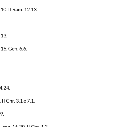
.10
. II Sam.
12.13
.
.13
.
.16
. Gen.
6.6
.
4.24
.
. II Chr.
3.1
e
7.1
.
39
.
4
. cap.
16.39
. II Chr.
1.3
.