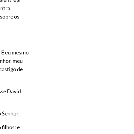
ntra
 sobre os
? E eu mesmo
enhor, meu
castigo de
sse David
o Senhor.
filhos: e