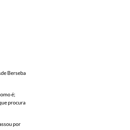
esde Berseba
como é;
que procura
passou por