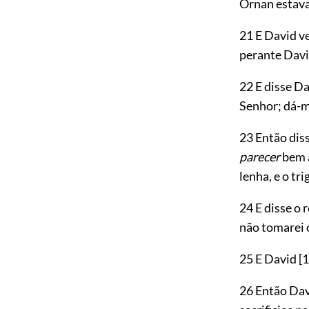
Ornan estava 
21 E David ve
perante Davi
22 E disse D
Senhor; dá-m’
23 Então dis
parecer
bem a
lenha, e o tr
24 E disse o 
não tomarei 
25 E David
[1
26 Então Davi