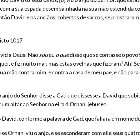
u, com a sua espada desembainhada na sua mão estendida
co
ntão David e os anciãos, cobertos de saccos, se prostraram
isto 1017
avid a Deus: Não
sou
eu
o que
disse que se contasse o povo
uei, e fiz muito mal; mas estas ovelhas que fizeram? Ah! S
tua mão contra mim, e contra a casa de meu pae, e não para 
 anjo do Senhor disse a Gad que dissesse a David que subi
 um altar ao Senhor na eira d’Ornan, jebuseo.
s David, conforme a palavra de Gad, que fallara em nome d
-se Ornan, viu o anjo, e se esconderam com elle seus quatro 