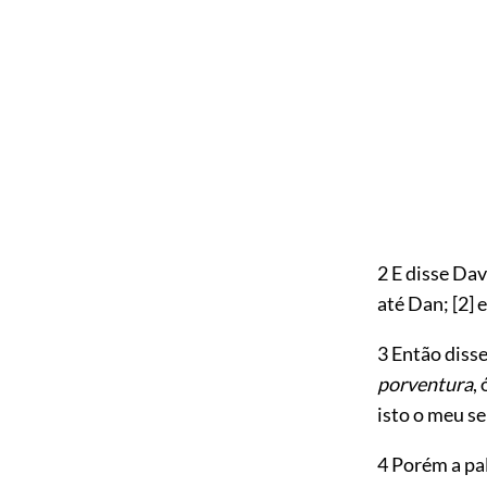
2 E disse Dav
até Dan;
[2]
e
3 Então diss
porventura
,
isto o meu s
4 Porém a pal