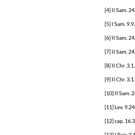
[4]
II Sam.
24
[5]
I Sam.
9.9
.
[6]
II Sam.
24
[7]
II Sam.
24
[8]
II Chr.
3.1
.
[9]
II Chr.
3.1
.
[10]
II Sam.
2
[11]
Lev.
9.24
[12]
cap.
16.
[13]
I Reis
3.