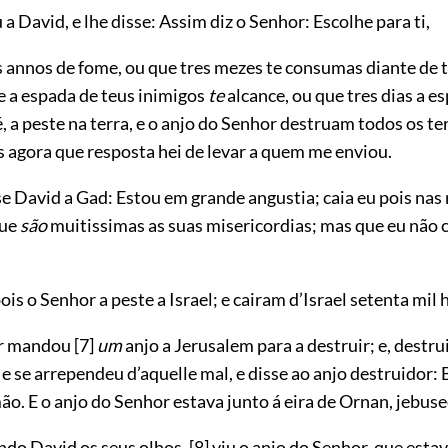
 a David, e lhe disse: Assim diz o Senhor: Escolhe para ti,
s annos de fome, ou que tres mezes te consumas diante de 
e a espada de teus inimigos
te
alcance, ou que tres dias a e
é, a peste na terra, e o anjo do Senhor destruam todos os t
is agora que resposta hei de levar a quem me enviou.
se David a Gad: Estou em grande angustia; caia eu pois nas
que
são
muitissimas as suas misericordias; mas que eu não 
s o Senhor a peste a Israel; e cairam d’Israel setenta mil
or mandou
[7]
um
anjo a Jerusalem para a destruir; e, destr
 e se arrependeu d’aquelle mal, e disse ao anjo destruidor: 
mão. E o anjo do Senhor estava junto á eira de Ornan, jebuse
ando David os seus olhos,
[8]
viu o anjo do Senhor, que estav