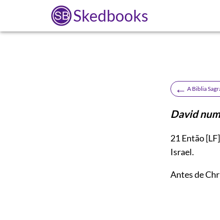
Skedbooks
←
A Biblia Sag
David nume
21
Então
[LF]
Israel.
Antes de Chr