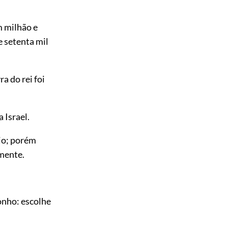
m milhão e
 setenta mil
a do rei foi
 Israel.
io; porém
amente.
onho: escolhe