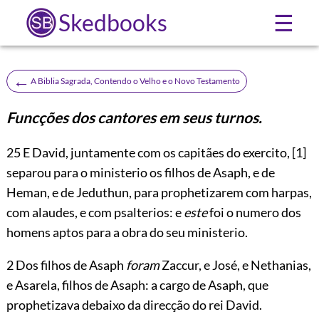
Skedbooks
☰
←
A Biblia Sagrada, Contendo o Velho e o Novo Testamento
Funcções dos cantores em seus turnos.
25
E David, juntamente com os capitães do exercito,
[1]
separou para o ministerio os filhos de Asaph, e de
Heman, e de Jeduthun, para prophetizarem com harpas,
com alaudes, e com psalterios: e
este
foi o numero dos
homens aptos para a obra do seu ministerio.
2 Dos filhos de Asaph
foram
Zaccur, e José, e Nethanias,
e Asarela, filhos de Asaph: a cargo de Asaph, que
prophetizava debaixo da direcção do rei David.