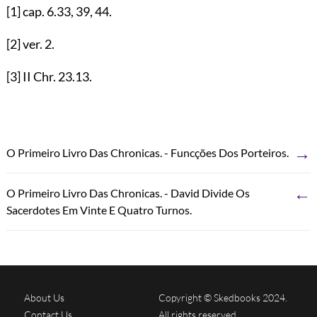
[1]
cap.
6.33
,
39
,
44
.
[2]
ver.
2
.
[3]
II Chr.
23.13
.
→
O Primeiro Livro Das Chronicas. - Funcções Dos Porteiros.
←
O Primeiro Livro Das Chronicas. - David Divide Os
Sacerdotes Em Vinte E Quatro Turnos.
About Us
Copyright © Skedbooks 2024.
Contact Us
All rights reserved