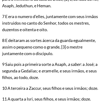
Asaph, Jeduthun, e Heman.
7 E era o numero d’elles, juntamente com seus irmãos
instruidos no canto do Senhor, todos os mestres,
duzentos e oitenta e oito.
8 E deitaram as sortes ácerca da guarda egualmente,
assim o pequeno como o grande,
[3]
o mestre
juntamente com o discipulo.
9 Saiu pois a primeira sorte a Asaph,
a saber
: a José; a
segunda a Gedalias; e
eram
elle, e seus irmãos, e seus
filhos, ao todo, doze.
10 A terceira a Zaccur, seus filhos e seus irmãos; doze.
11 A quarta a Isri, seus filhos, e seus irmãos; doze.