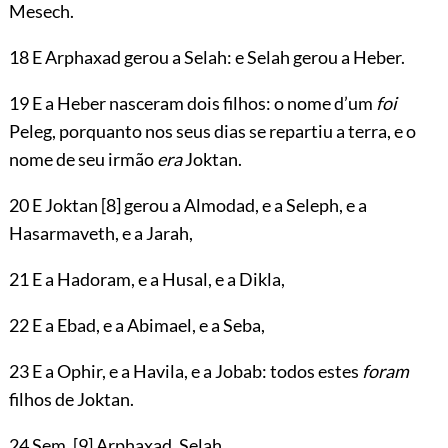
Mesech.
18 E Arphaxad gerou a Selah: e Selah gerou a Heber.
19 E a Heber nasceram dois filhos: o nome d’um
foi
Peleg, porquanto nos seus dias se repartiu a terra, e o
nome de seu irmão
era
Joktan.
20 E Joktan
[8]
gerou a Almodad, e a Seleph, e a
Hasarmaveth, e a Jarah,
21 E a Hadoram, e a Husal, e a Dikla,
22 E a Ebad, e a Abimael, e a Seba,
23 E a Ophir, e a Havila, e a Jobab: todos estes
foram
filhos de Joktan.
24 Sem,
[9]
Arphaxad, Selah,