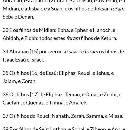
Abrahão, esta pariu a Zimran, e a Joksan, e a Medan, e a
Midian, e a Jisbak, e a Suah: e os filhos de Joksan
foram
Seba e Dedan.
33 E os filhos de Midian: Epha, e Epher, e Hanoch, e
Abidah, e Eldah: todos estes
foram
filhos de Ketura.
34 Abrahão
[15]
pois gerou a Isaac:
e foram
os filhos de
Isaac Esaú e Israel.
35 Os filhos
[16]
de Esaú: Eliphaz, Reuel, e Jehus, e
Jalam, e Corah.
36 Os filhos
[17]
de Eliphaz: Teman, e Omar, e Zephi, e
Gaetam, e Quenaz, e Timna, e Amalek.
37 Os filhos de Reuel: Nahath, Zerah, Samma, e Missa.
38 E os filhos de Seir: Lothan, e Sobal, e Zibeon, e Ana, e