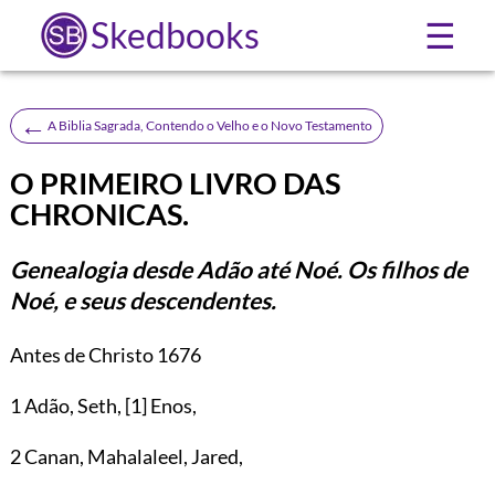
Skedbooks
☰
←
A Biblia Sagrada, Contendo o Velho e o Novo Testamento
O PRIMEIRO LIVRO DAS
CHRONICAS.
Genealogia desde Adão até Noé. Os filhos de
Noé, e seus descendentes.
Antes de Christo 1676
1
Adão, Seth,
[1]
Enos,
2 Canan, Mahalaleel, Jared,