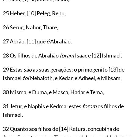
25 Heber,
[10]
Peleg, Rehu,
26 Serug, Nahor, Thare,
27 Abrão,
[11]
que
é
Abrahão.
28 Os filhos de Abrahão
foram
Isaac e
[12]
Ishmael.
29 Estas
são
as suas gerações: o primogenito
[13]
de
Ishmael
foi
Nebaioth, e Kedar, e Adbeel, e Mibsam,
30 Misma, e Duma, e Masca, Hadar e Tema,
31 Jetur, e Naphis e Kedma: estes
foram
os filhos de
Ishmael.
32 Quanto aos filhos de
[14]
Ketura, concubina de