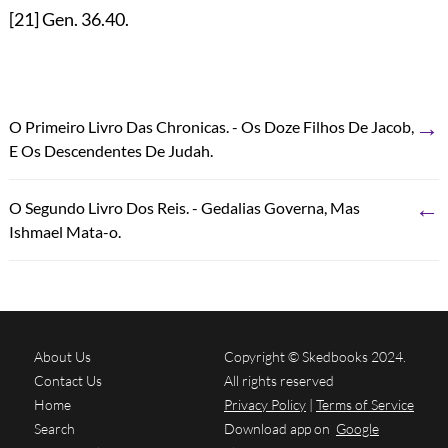
[21]
Gen.
36.40
.
→
O Primeiro Livro Das Chronicas. - Os Doze Filhos De Jacob,
E Os Descendentes De Judah.
←
O Segundo Livro Dos Reis. - Gedalias Governa, Mas
Ishmael Mata-o.
About Us
Copyright © Skedbooks 2024.
Contact Us
All rights reserved
Home
Privacy Policy
|
Terms of Service
Search
Download app on
Google