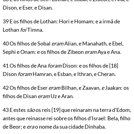
Dison, e Eser, e Disan.
39 E os filhos de Lothan: Hori e Homam; e a irmã de
Lothan
foi
Timna.
40 Os filhos de Sobal
eram
Alian, e Manahath, e Ebel,
Sephi e Onam: e os filhos de Zibeon
eram
Aya e Ana.
41 Os filhos de Ana
foram
Dison: e os filhos de
[18]
Dison
foram
Hamran, e Esban, e Ithran, e Cheran.
42 Os filhos de Eser
eram
Bilhan, e Zaavan,
e
Jaakan: os
filhos de Disan
eram
Uz e Aran.
43 E estes
são
os reis
[19]
que reinaram na terra d’Edom,
antes que reinasse rei sobre os filhos d’Israel: Bela, filho
de Beor; e
era
o nome da sua cidade Dinhaba.