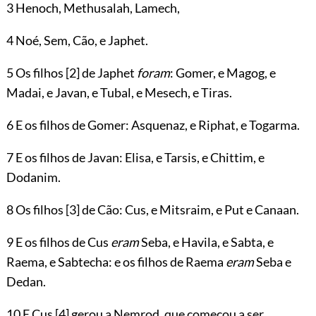
3 Henoch, Methusalah, Lamech,
4 Noé, Sem, Cão, e Japhet.
5 Os filhos
[2]
de Japhet
foram
: Gomer, e Magog, e
Madai, e Javan, e Tubal, e Mesech, e Tiras.
6 E os filhos de Gomer: Asquenaz, e Riphat, e Togarma.
7 E os filhos de Javan: Elisa, e Tarsis, e Chittim, e
Dodanim.
8 Os filhos
[3]
de Cão: Cus, e Mitsraim, e Put e Canaan.
9 E os filhos de Cus
eram
Seba, e Havila, e Sabta, e
Raema, e Sabtecha: e os filhos de Raema
eram
Seba e
Dedan.
10 E Cus
[4]
gerou a Nemrod, que começou a ser