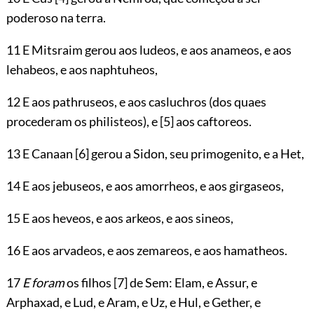
poderoso na terra.
11 E Mitsraim gerou aos ludeos, e aos anameos, e aos
lehabeos, e aos naphtuheos,
12 E aos pathruseos, e aos casluchros (dos quaes
procederam os philisteos), e
[5]
aos caftoreos.
13 E Canaan
[6]
gerou a Sidon, seu primogenito, e a Het,
14 E aos jebuseos, e aos amorrheos, e aos girgaseos,
15 E aos heveos, e aos arkeos, e aos sineos,
16 E aos arvadeos, e aos zemareos, e aos hamatheos.
17
E foram
os filhos
[7]
de Sem: Elam, e Assur, e
Arphaxad, e Lud, e Aram, e Uz, e Hul, e Gether, e