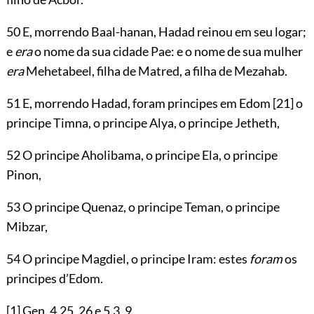
50 E, morrendo Baal-hanan, Hadad reinou em seu logar;
e
era
o nome da sua cidade Pae: e o nome de sua mulher
era
Mehetabeel, filha de Matred, a filha de Mezahab.
51 E, morrendo Hadad, foram principes em Edom
[21]
o
principe Timna, o principe Alya, o principe Jetheth,
52 O principe Aholibama, o principe Ela, o principe
Pinon,
53 O principe Quenaz, o principe Teman, o principe
Mibzar,
54 O principe Magdiel, o principe Iram: estes
foram
os
principes d’Edom.
[1]
Gen.
4.25
,
26
e
5.3
,
9
.