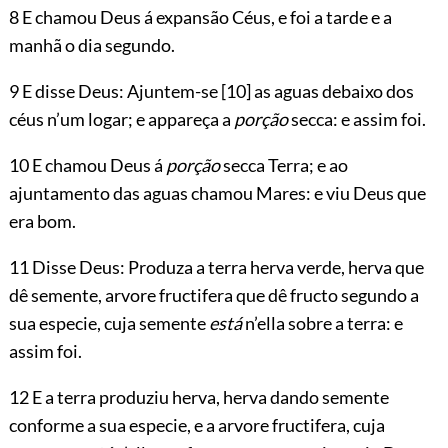
8 E chamou Deus á expansão Céus, e foi a tarde e a
manhã o dia segundo.
9 E disse Deus: Ajuntem-se
[10]
as aguas debaixo dos
céus n’um logar; e appareça a
porção
secca: e assim foi.
10 E chamou Deus á
porção
secca Terra; e ao
ajuntamento das aguas chamou Mares: e viu Deus que
era bom.
11 Disse Deus: Produza a terra herva verde, herva que
dê semente, arvore fructifera que dê fructo segundo a
sua especie, cuja semente
está
n’ella sobre a terra: e
assim foi.
12 E a terra produziu herva, herva dando semente
conforme a sua especie, e a arvore fructifera, cuja