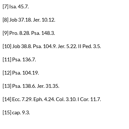
[7]
Isa.
45.7
.
[8]
Job
37.18
. Jer.
10.12
.
[9]
Pro.
8.28
. Psa.
148.3
.
[10]
Job
38.8
. Psa.
104.9
. Jer.
5.22
. II Ped.
3.5
.
[11]
Psa.
136.7
.
[12]
Psa.
104.19
.
[13]
Psa.
138.6
. Jer.
31.35
.
[14]
Ecc.
7.29
. Eph.
4.24
. Col.
3.10
. I Cor.
11.7
.
[15]
cap.
9.3
.