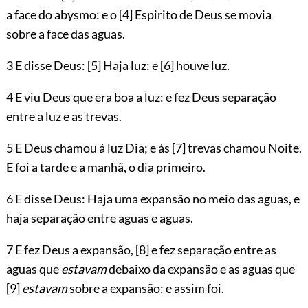
a face do abysmo: e o
[4]
Espirito de Deus se movia
sobre a face das aguas.
3 E disse Deus:
[5]
Haja luz: e
[6]
houve luz.
4 E viu Deus que era boa a luz: e fez Deus separação
entre a luz e as trevas.
5 E Deus chamou á luz Dia; e ás
[7]
trevas chamou Noite.
E foi a tarde e a manhã, o dia primeiro.
6 E disse Deus: Haja uma expansão no meio das aguas, e
haja separação entre aguas e aguas.
7 E fez Deus a expansão,
[8]
e fez separação entre as
aguas que
estavam
debaixo da expansão e as aguas que
[9]
estavam
sobre a expansão: e assim foi.