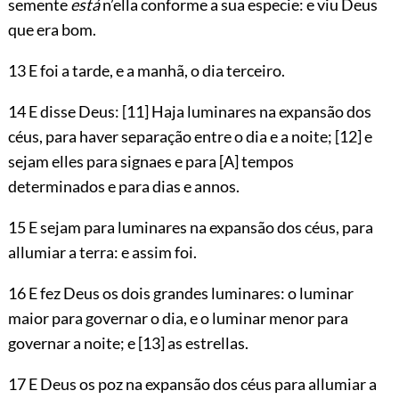
semente
está
n’ella conforme a sua especie: e viu Deus
que era bom.
13 E foi a tarde, e a manhã, o dia terceiro.
14 E disse Deus:
[11]
Haja luminares na expansão dos
céus, para haver separação entre o dia e a noite;
[12]
e
sejam elles para signaes e para
[A]
tempos
determinados e para dias e annos.
15 E sejam para luminares na expansão dos céus, para
allumiar a terra: e assim foi.
16 E fez Deus os dois grandes luminares: o luminar
maior para governar o dia, e o luminar menor para
governar a noite; e
[13]
as estrellas.
17 E Deus os poz na expansão dos céus para allumiar a