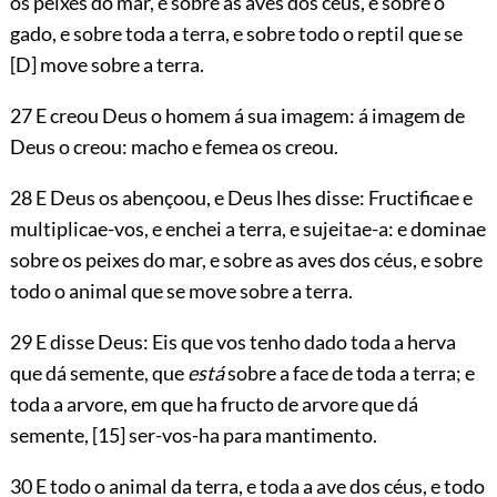
os peixes do mar, e sobre as aves dos céus, e sobre o
gado, e sobre toda a terra, e sobre todo o reptil que se
[D]
move sobre a terra.
27 E creou Deus o homem á sua imagem: á imagem de
Deus o creou: macho e femea os creou.
28 E Deus os abençoou, e Deus lhes disse: Fructificae e
multiplicae-vos, e enchei a terra, e sujeitae-a: e dominae
sobre os peixes do mar, e sobre as aves dos céus, e sobre
todo o animal que se move sobre a terra.
29 E disse Deus: Eis que vos tenho dado toda a herva
que dá semente, que
está
sobre a face de toda a terra; e
toda a arvore, em que ha fructo de arvore que dá
semente,
[15]
ser-vos-ha para mantimento.
30 E todo o animal da terra, e toda a ave dos céus, e todo