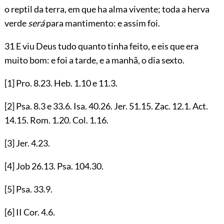
o reptil da terra, em que ha alma vivente; toda a herva
verde
será
para mantimento: e assim foi.
31 E viu Deus tudo quanto tinha feito, e eis que era
muito bom: e foi a tarde, e a manhã, o dia sexto.
[1]
Pro.
8.23
. Heb.
1.10
e
11.3
.
[2]
Psa.
8.3
e
33.6
. Isa.
40.26
. Jer.
51.15
. Zac.
12.1
. Act.
14.15
. Rom.
1.20
. Col.
1.16
.
[3]
Jer.
4.23
.
[4]
Job
26.13
. Psa.
104.30
.
[5]
Psa.
33.9
.
[6]
II Cor.
4.6
.