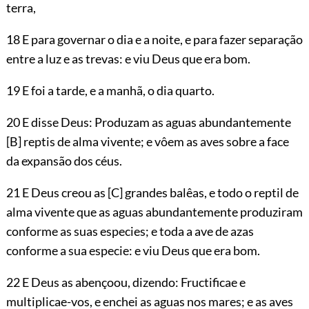
terra,
18 E para governar o dia e a noite, e para fazer separação
entre a luz e as trevas: e viu Deus que era bom.
19 E foi a tarde, e a manhã, o dia quarto.
20 E disse Deus: Produzam as aguas abundantemente
[B]
reptis de alma vivente; e vôem as aves sobre a face
da expansão dos céus.
21 E Deus creou as
[C]
grandes balêas, e todo o reptil de
alma vivente que as aguas abundantemente produziram
conforme as suas especies; e toda a ave de azas
conforme a sua especie: e viu Deus que era bom.
22 E Deus as abençoou, dizendo: Fructificae e
multiplicae-vos, e enchei as aguas nos mares; e as aves