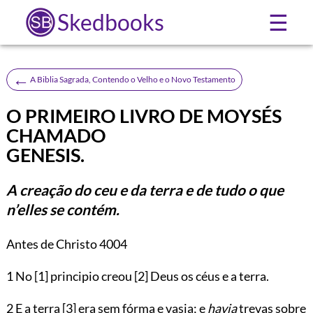
Skedbooks
☰
←
A Biblia Sagrada, Contendo o Velho e o Novo Testamento
O PRIMEIRO LIVRO DE MOYSÉS
CHAMADO
GENESIS.
A creação do ceu e da terra e de tudo o que
n’elles se contém.
Antes de Christo 4004
1
No
[1]
principio creou
[2]
Deus os céus e a terra.
2 E a terra
[3]
era sem fórma e vasia; e
havia
trevas sobre