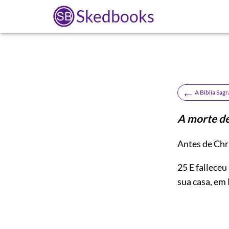
Skedbooks
←
A Biblia Sag
A morte de
Antes de Chr
25
E falleceu
sua casa, em 