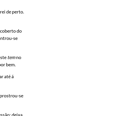
rei de perto.
ncoberto do
ontrou-se
este
tem
no
or bem.
r até á
 prostrou-se
essão; deixa