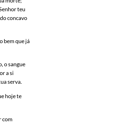
ua morte;
 Senhor teu
o do concavo
o bem que já
o, o sangue
r a si
ua serva.
e hoje te
ir com