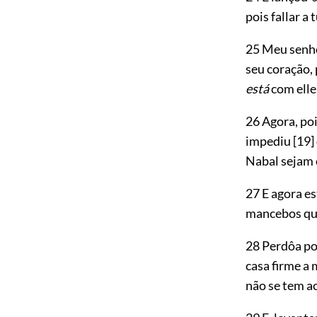
pois fallar a
25 Meu senho
seu coração, 
está
com elle
26 Agora, po
impediu
[19]
Nabal sejam 
27 E agora es
mancebos que
28 Perdôa po
casa firme a
não se tem a