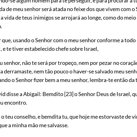
ando-se algum homem para te perseguir, e para procurar a t
da de meu senhor será atada no feixe dos que vivem com o
a vida de teus inimigos se arrojará ao longe, como do mei
.
er que, usando o Senhor com o meu senhor conforme a todo 
, e te tiver estabelecido chefe sobre Israel,
u senhor, não te será por tropeço, nem por pezar no coraçã
a derramaste, nem tão pouco o haver-se salvado meu senho
ndo o Senhor fizer bem a meu senhor, lembra-te então da t
id disse a Abigail: Bemdito
[23]
o Senhor Deus de Israel, qu
u encontro.
o teu conselho, e bemdita tu, que hoje me estorvaste de v
 que a minha mão me salvasse.