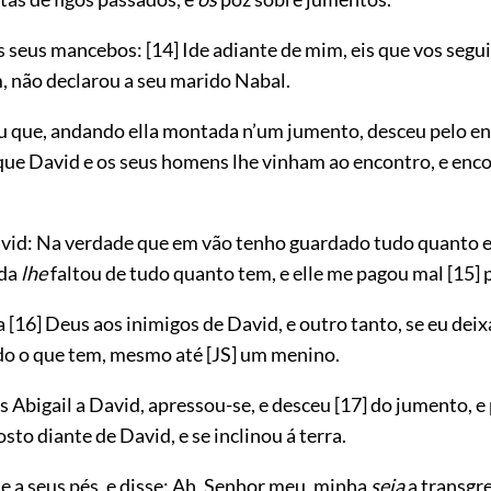
os seus mancebos:
[14]
Ide adiante de mim, eis que vos segui
, não declarou a seu marido Nabal.
u que, andando ella montada n’um jumento, desceu pelo e
 que David
e os seus homens lhe vinham ao encontro, e enc
avid: Na verdade que em vão tenho guardado tudo quanto 
ada
lhe
faltou de tudo quanto tem, e elle me pagou mal
[15]
p
a
[16]
Deus aos inimigos de David, e outro tanto, se eu deixa
do o que tem, mesmo até
[JS]
um menino.
s Abigail a David, apressou-se, e desceu
[17]
do jumento, e
osto diante de David, e se inclinou á terra.
e a seus pés, e disse: Ah, Senhor meu, minha
seja
a transgr