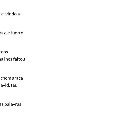
e, vindo a
paz, e tudo o
 tens
a lhes faltou
 achem graça
avid, teu
as palavras