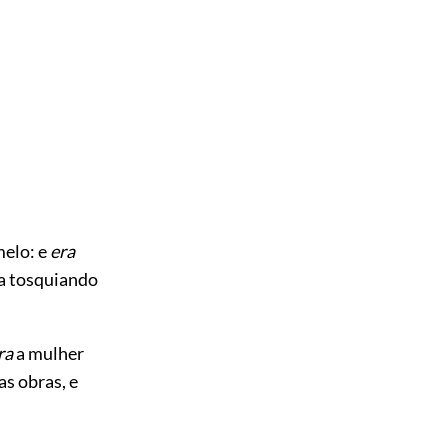
melo: e
era
va tosquiando
ra
a mulher
as obras, e