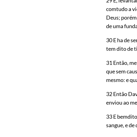
29 E, levant
comtudo a vi
Deus; porém 
de uma funda
30 E ha de s
tem dito de ti
31 Então, me
que sem caus
mesmo: e qua
32 Então Dav
enviou ao me
33 E bemdito 
sangue, e de