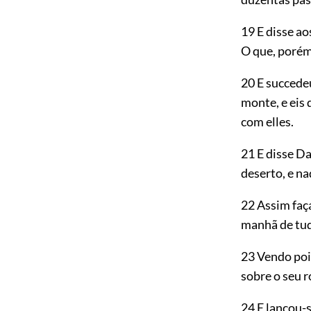
19 E disse a
O que, porém
20 E succede
monte, e eis
com elles.
21 E disse D
deserto, e n
22 Assim faç
manhã de tu
23 Vendo poi
sobre o seu r
24 E lançou-s