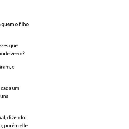
 quem o filho
ezes que
’onde veem?
aram, e
E cada um
 uns
al, dizendo:
o; porém elle