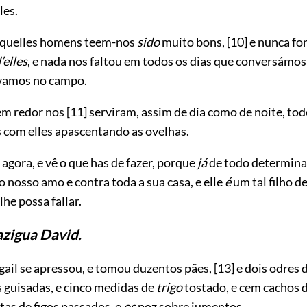
les.
aquelles homens teem-nos
sido
muito bons,
[10]
e nunca f
’elles
, e nada nos faltou em todos os dias que conversámos
vamos no campo.
em redor nos
[11]
serviram, assim de dia como de noite, tod
com elles apascentando as ovelhas.
 agora, e vê o que has de fazer, porque
já
de todo determina
o nosso amo e contra toda a sua casa, e elle
é
um tal filho de
he possa fallar.
azigua David.
gail se apressou, e tomou duzentos pães,
[13]
e dois odres d
s guisadas, e cinco medidas de
trigo
tostado, e cem cachos d
tas de figos passados, e
os
poz sobre jumentos.