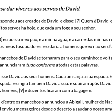
sa dar viveres aos servos de David.
espondeu aos creados de David, e disse:
[7]
Quem
é
David, e
tos servos ha hoje, que cada um foge a seu senhor.
8]
eu pois o meu pão, e a minha agua, e a carne das minhas r
 os meus tosquiadores, e o daria a homens que eu não sei d
mancebos de David se tornaram para o seu caminho: e volt
e annunciaram
tudo conforme a
todas estas palavras.
disse David aos seus homens: Cada um cinja a sua espada. 
 espada, e cingiu tambem David a sua: e subiram após David
s homens,
[9]
e duzentos ficaram com a bagagem.
d’entre os mancebos o annunciou a Abigail, mulher de Nab
d enviou mensageiros desde o deserto a saudar o nosso am