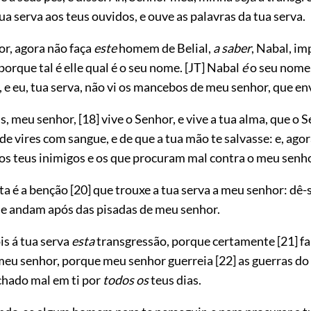
 tua serva aos teus ouvidos, e ouve as palavras da tua serva.
r, agora não faça
este
homem de Belial,
a saber
, Nabal, i
porque tal é elle qual é o seu nome.
[JT]
Nabal
é
o seu nome,
, e eu, tua serva, não vi os mancebos de meu senhor, que en
is, meu senhor,
[18]
vive o Senhor, e vive a tua alma, que o 
de vires com sangue, e de que a tua mão te salvasse: e, agor
os teus inimigos e os que procuram mal contra o meu senho
ta é a benção
[20]
que trouxe a tua serva a meu senhor: dê-
 andam após das pisadas de meu senhor.
is á tua serva
esta
transgressão, porque certamente
[21]
fa
 meu senhor, porque meu senhor guerreia
[22]
as guerras do
chado mal em ti por
todos os
teus dias.