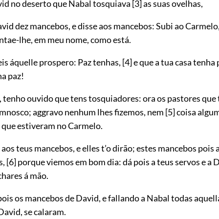
vid no deserto que Nabal tosquiava
[3]
as suas ovelhas,
avid dez mancebos, e disse aos mancebos: Subi ao Carmelo, 
ntae-lhe, em meu nome, como está.
eis áquelle prospero: Paz tenhas,
[4]
e que a tua casa tenha 
ha paz!
, tenho ouvido que tens tosquiadores: ora os pastores que
omnosco; aggravo nenhum lhes fizemos, nem
[5]
coisa algum
s que estiveram no Carmelo.
 aos teus mancebos, e elles t’o dirão; estes mancebos pois
s,
[6]
porque viemos em bom dia: dá pois a teus servos e a D
achares á mão.
ois os mancebos de David, e fallando a Nabal todas aquell
avid, se calaram.