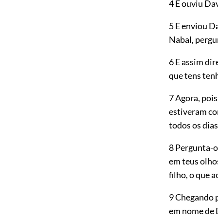
4 E ouviu Da
5 E enviou D
Nabal, pergu
6 E assim dir
que tens ten
7 Agora, pois
estiveram c
todos os dia
8 Pergunta-o
em teus olho
filho, o que 
9 Chegando p
em nome de D