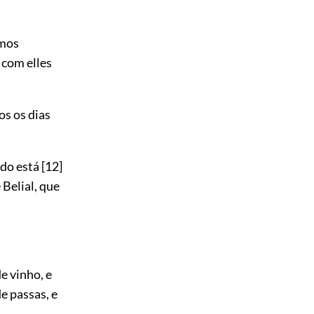
omos
 com elles
os os dias
do está
[12]
 Belial, que
e vinho, e
e passas, e