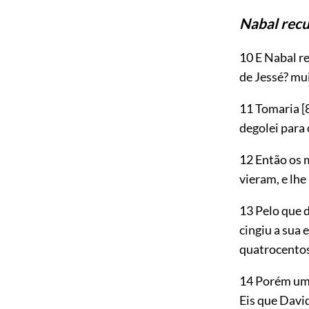
Nabal recu
10 E Nabal r
de Jessé? mui
11 Tomaria
[
degolei para
12 Então os 
vieram, e lh
13 Pelo que 
cingiu a sua
quatrocento
14 Porém um 
Eis que Davi