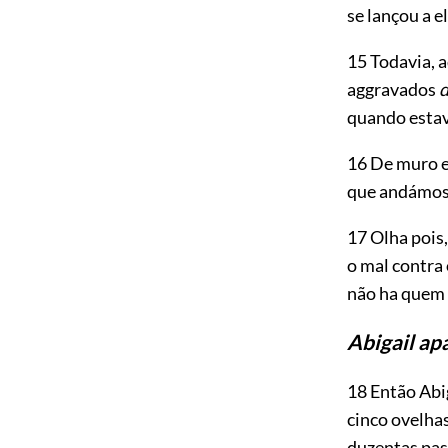
se lançou a el
15 Todavia, 
aggravados
d
quando esta
16 De muro 
que andámos 
17 Olha pois,
o mal contra 
não ha quem l
Abigail ap
18 Então Abi
cinco ovelha
duzentas pas