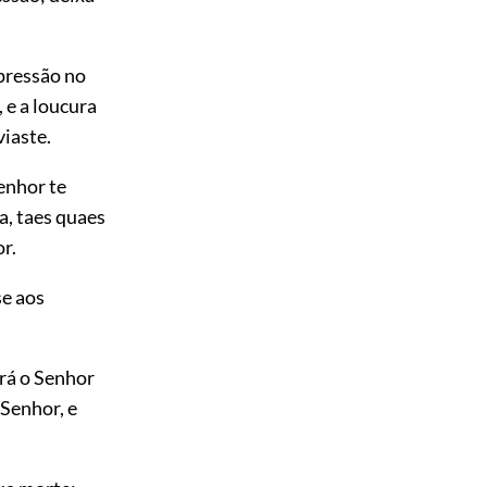
mpressão no
 e a loucura
viaste.
Senhor te
a, taes quaes
r.
se aos
rá o Senhor
 Senhor, e