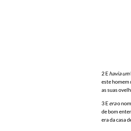
2 E
havia um
este homem m
as suas ovel
3 E
era
o nome
de bom ente
era da casa d