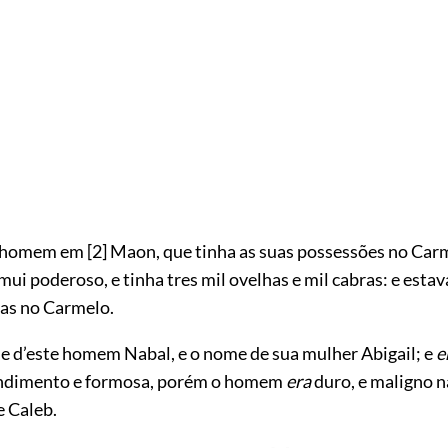
homem em
[2]
Maon, que tinha as suas possessões no Car
ui poderoso, e tinha tres mil ovelhas e mil cabras: e esta
has no Carmelo.
 d’este homem Nabal, e o nome de sua mulher Abigail; e
e
ndimento e formosa, porém o homem
era
duro, e maligno n
e Caleb.