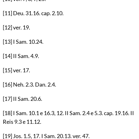
[11]
Deu.
31.16
. cap.
2.10
.
[12]
ver.
19
.
[13]
I Sam.
10.24
.
[14]
II Sam.
4.9
.
[15]
ver.
17
.
[16]
Neh.
2.3
. Dan.
2.4
.
[17]
II Sam.
20.6
.
[18]
I Sam.
10.1
e
16.3
,
12
. II Sam.
2.4
e
5.3
. cap.
19.16
. II
Reis
9.3
e
11.12
.
[19]
Jos.
1.5
,
17
. I Sam.
20.13
. ver.
47
.