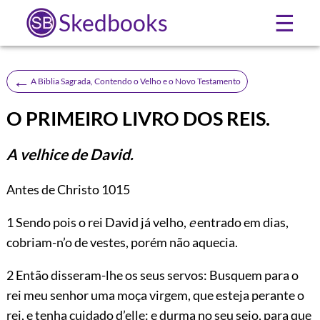
Skedbooks
☰
←
A Biblia Sagrada, Contendo o Velho e o Novo Testamento
O PRIMEIRO LIVRO DOS REIS.
A velhice de David.
Antes de Christo 1015
1
Sendo pois o rei David já velho,
e
entrado em dias,
cobriam-n’o de vestes, porém não aquecia.
2 Então disseram-lhe os seus servos: Busquem para o
rei meu senhor uma moça virgem, que esteja perante o
rei, e tenha cuidado d’elle: e durma no seu seio, para que