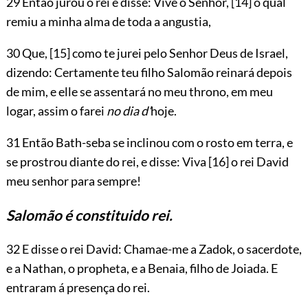
29 Então jurou o rei e disse: Vive o Senhor,
[14]
o qual
remiu a minha alma de toda a angustia,
30 Que,
[15]
como te jurei pelo Senhor Deus de Israel,
dizendo: Certamente teu filho Salomão reinará depois
de mim, e elle se assentará no meu throno, em meu
logar, assim o farei
no dia d’
hoje.
31 Então Bath-seba se inclinou com o rosto em terra, e
se prostrou diante do rei, e disse: Viva
[16]
o rei David
meu senhor para sempre!
Salomão é constituido rei.
32 E disse o rei David: Chamae-me a Zadok, o sacerdote,
e a Nathan, o propheta, e a Benaia, filho de Joiada. E
entraram á presença do rei.