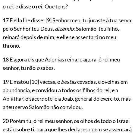
o rei: e disse o rei: Que tens?
17 E ella lhe disse:
[9]
Senhor meu, tu juraste á tua serva
pelo Senhor teu Deus,
dizendo
: Salomão, teu filho,
reinará depois de mim, e elle se assentará no meu
throno.
18 E agora eis que Adonias reina: e agora, ó rei meu
senhor, tu não
o
sabes.
19 E matou
[10]
vaccas, e
bestas
cevadas, e ovelhas em
abundancia, e convidou a todos os filhos do rei, e a
Abiathar, o sacerdote, e a Joab, general do exercito, mas
a teu servo Salomão não convidou.
20 Porém tu, ó rei meu senhor, os olhos de todo o Israel
estão sobre ti, para que lhes declares quem se assentará