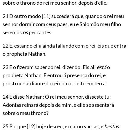
sobre o throno do rei meu senhor, depois d’elle.
21 D’outro modo
[11]
succederá que, quando o rei meu
senhor dormir com seus paes, eu e Salomão meu filho
seremos
os
peccantes.
22 E, estando ella ainda fallando com o rei, eis que entra
o propheta Nathan.
23 E o fizeram saber ao rei, dizendo: Eis ali
está
o
propheta Nathan. E entrou á presença do rei, e
prostrou-se diante do rei com o rosto em terra.
24 E disse Nathan: Ó rei meu senhor, disseste tu:
Adonias reinará depois de mim, e elle se assentará
sobre o meu throno?
25 Porque
[12]
hoje desceu, e matou vaccas, e
bestas