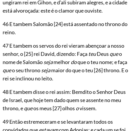
ungiram rei em Gihon, e d’ali subiram alegres, e a cidade
está alvoroçada: este é o clamor que ouviste.
46 E tambem Salomão
[24]
está assentado no throno do
reino.
47 E tambem os servos do rei vieram abençoar a nosso
senhor, o
[25]
rei David, dizendo: Faça
teu
Deus
que
o
nome de Salomão
seja
melhor
do
que o teu nome; e faça
que
o seu throno
seja
maior do que o teu
[26]
throno. E o
rei se inclinou no leito.
48 E tambem disse o rei assim: Bemdito o Senhor Deus
de Israel, que hoje tem dado quem se assente no meu
throno, e
que
os meus
[27]
olhos
o
vissem.
49 Então estremeceram e se levantaram todos os
convidados que
estavam
com Adonias: e cada um se foi