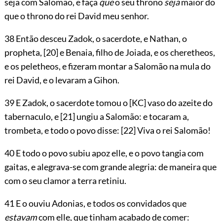
seja com Salomão, e faça
que
o seu throno
seja
maior do
que o throno do rei David meu senhor.
38 Então desceu Zadok, o sacerdote, e Nathan, o
propheta,
[20]
e Benaia, filho de Joiada, e os cheretheos,
e os peletheos, e fizeram montar a Salomão na mula do
rei David, e o levaram a Gihon.
39 E Zadok, o sacerdote tomou o
[KC]
vaso do azeite do
tabernaculo, e
[21]
ungiu a Salomão: e tocaram a,
trombeta, e todo o povo disse:
[22]
Viva o rei Salomão!
40 E todo o povo subiu apoz elle, e o povo tangia com
gaitas, e alegrava-se com grande alegria: de maneira que
com o seu clamor a terra retiniu.
41 E o ouviu Adonias, e todos os convidados que
estavam
com elle, que tinham acabado de comer: