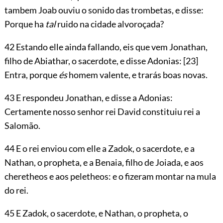
tambem Joab ouviu o sonido das trombetas, e disse:
Porque ha
tal
ruido na cidade alvoroçada?
42 Estando elle ainda fallando, eis que vem Jonathan,
filho de Abiathar, o sacerdote, e disse Adonias:
[23]
Entra, porque
és
homem valente, e trarás boas novas.
43 E respondeu Jonathan, e disse a Adonias:
Certamente nosso senhor rei David constituiu rei a
Salomão.
44 E o rei enviou com elle a Zadok, o sacerdote, e a
Nathan, o propheta, e a Benaia, filho de Joiada, e aos
cheretheos e aos peletheos: e o fizeram montar na mula
do rei.
45 E Zadok, o sacerdote, e Nathan, o propheta, o