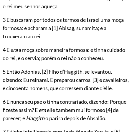
o rei meu senhor aqueça.
3 E buscaram por todos os termos de Israel uma moça
formosa: e acharam a
[1]
Abisag, sunamita; e a
trouxeram ao rei.
4 E
era
a moça sobre maneira formosa: e tinha cuidado
do rei, e o servia; porém o rei não a conheceu.
5 Então Adonias,
[2]
filho d’Haggith, se levantou,
dizendo: Eu reinarei. E preparou carros,
[3]
e cavalleiros,
e cincoenta homens, que corressem diante d’elle.
6 E nunca seu pae o tinha contrariado, dizendo: Porque
fizeste assim? E
era
elle tambem mui formoso
[4]
de
parecer; e
Haggith
o parira depois de Absalão.
7 E tinha intelligencia com Joab, filho de Zeruia, e
[5]