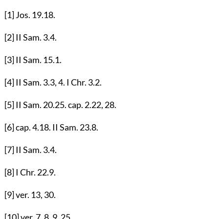
[1]
Jos.
19.18
.
[2]
II Sam.
3.4
.
[3]
II Sam.
15.1
.
[4]
II Sam.
3.3
,
4
. I Chr.
3.2
.
[5]
II Sam.
20.25
. cap.
2.22
,
28
.
[6]
cap.
4.18
. II Sam.
23.8
.
[7]
II Sam.
3.4
.
[8]
I Chr.
22.9
.
[9]
ver.
13
,
30
.
[10]
ver.
7
,
8
,
9
,
25
.