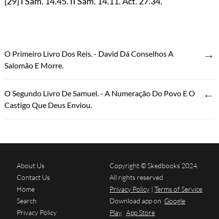
[29]
I Sam.
14.45
. II Sam.
14.11
. Act.
27.34
.
→
O Primeiro Livro Dos Reis. - David Dá Conselhos A
Salomão E Morre.
←
O Segundo Livro De Samuel. - A Numeração Do Povo E O
Castigo Que Deus Enviou.
About Us
Copyright © Skedbooks 2024.
Contact Us
All rights reserved
Home
Privacy Policy
|
Terms of Service
Search
Download app on
Google
Privacy Policy
Play
App Store