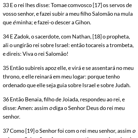
33 E o rei lhes disse: Tomae comvosco
[17]
os servos de
vosso senhor, e fazei subir a meu filho Salomão na mula
que
é
minha; e fazei-o descer a Gihon.
34 E Zadok, o sacerdote, com Nathan,
[18]
o propheta,
ali o ungirão rei sobre Israel: então tocareis a trombeta,
e direis: Viva o rei Salomão!
35 Então subireis apoz elle, e virá e se assentará no meu
throno, e elle reinará em meu logar: porque tenho
ordenado que elle seja guia sobre Israel e sobre Judah.
36 Então Benaia, filho de Joiada, respondeu ao rei, e
disse: Amen: assim
o
diga o Senhor Deus do rei meu
senhor.
37 Como
[19]
o Senhor foi com o rei meu senhor, assim
o