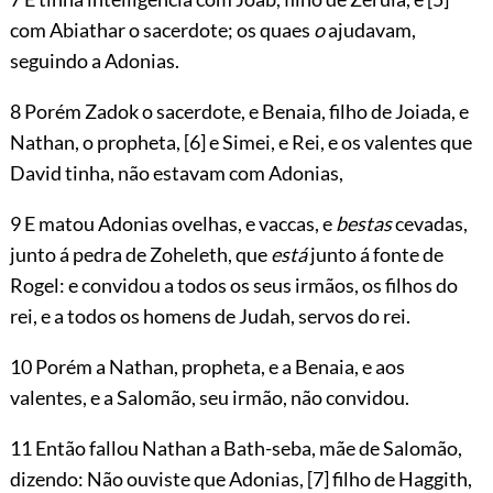
com Abiathar o sacerdote; os quaes
o
ajudavam,
seguindo a Adonias.
8 Porém Zadok o sacerdote, e Benaia, filho de Joiada, e
Nathan, o propheta,
[6]
e Simei, e Rei, e os valentes que
David tinha, não estavam com Adonias,
9 E matou Adonias ovelhas, e vaccas, e
bestas
cevadas,
junto á pedra de Zoheleth, que
está
junto á fonte de
Rogel: e convidou a todos os seus irmãos, os filhos do
rei, e a todos os homens de Judah, servos do rei.
10 Porém a Nathan, propheta, e a Benaia, e aos
valentes, e a Salomão, seu irmão, não convidou.
11 Então fallou Nathan a Bath-seba, mãe de Salomão,
dizendo: Não ouviste que Adonias,
[7]
filho de Haggith,