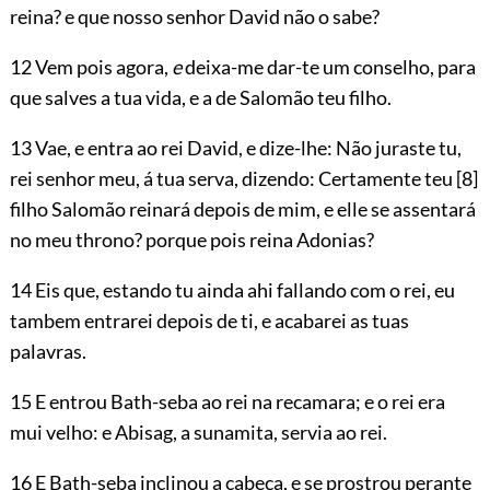
reina? e que nosso senhor David não o sabe?
12 Vem pois agora,
e
deixa-me dar-te um conselho, para
que salves a tua vida, e a de Salomão teu filho.
13 Vae, e entra ao rei David, e dize-lhe: Não juraste tu,
rei senhor meu, á tua serva, dizendo: Certamente teu
[8]
filho Salomão reinará depois de mim, e elle se assentará
no meu throno? porque pois reina Adonias?
14 Eis que, estando tu ainda ahi fallando com o rei, eu
tambem entrarei depois de ti, e acabarei as tuas
palavras.
15 E entrou Bath-seba ao rei na recamara; e o rei era
mui velho: e Abisag, a sunamita, servia ao rei.
16 E Bath-seba inclinou a cabeça, e se prostrou perante