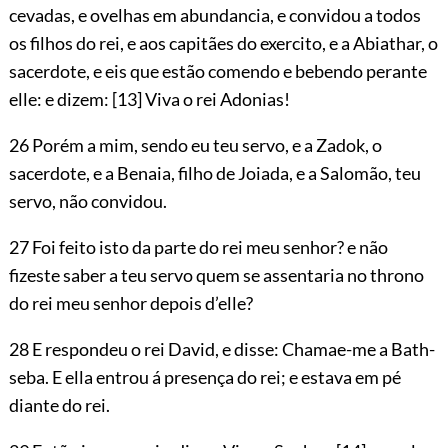
cevadas, e ovelhas em abundancia, e convidou a todos
os filhos do rei, e aos capitães do exercito, e a Abiathar, o
sacerdote, e eis que estão comendo e bebendo perante
elle: e dizem:
[13]
Viva o rei Adonias!
26 Porém a mim, sendo eu teu servo, e a Zadok, o
sacerdote, e a Benaia, filho de Joiada, e a Salomão, teu
servo, não convidou.
27 Foi feito isto da parte do rei meu senhor? e não
fizeste saber a teu servo quem se assentaria no throno
do rei meu senhor depois d’elle?
28 E respondeu o rei David, e disse: Chamae-me a Bath-
seba. E ella entrou á presença do rei; e estava em pé
diante do rei.