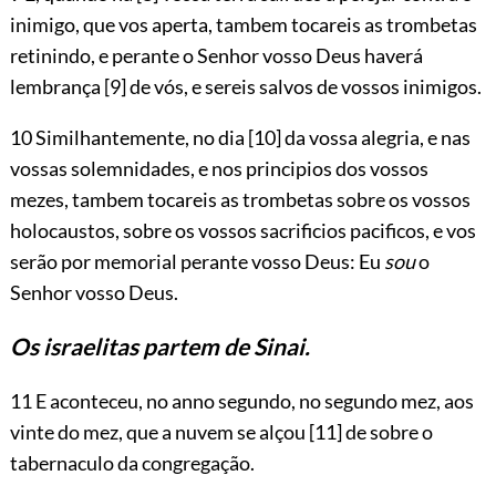
inimigo, que vos aperta, tambem tocareis as trombetas
retinindo, e perante o Senhor vosso Deus haverá
lembrança
[9]
de vós, e sereis salvos de vossos inimigos.
10 Similhantemente, no dia
[10]
da vossa alegria, e nas
vossas solemnidades, e nos principios dos vossos
mezes, tambem tocareis as trombetas sobre os vossos
holocaustos, sobre os vossos sacrificios pacificos, e vos
serão por memorial perante vosso Deus: Eu
sou
o
Senhor vosso Deus.
Os israelitas partem de Sinai.
11 E aconteceu, no anno segundo, no segundo mez, aos
vinte do mez, que a nuvem se alçou
[11]
de sobre o
tabernaculo da congregação.