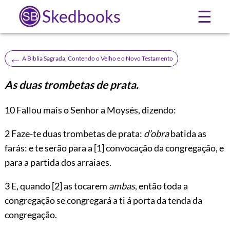
Skedbooks
☰
←
A Biblia Sagrada, Contendo o Velho e o Novo Testamento
As duas trombetas de prata.
10
Fallou mais o Senhor a Moysés, dizendo:
2 Faze-te duas trombetas de prata:
d’obra
batida as
farás: e te serão para a
[1]
convocação da congregação, e
para a partida dos arraiaes.
3 E, quando
[2]
as tocarem
ambas
, então toda a
congregação se congregará a ti á porta da tenda da
congregação.