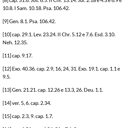
10.8
. I Sam.
10.18
. Psa.
106.42
.
[9]
Gen.
8.1
. Psa.
106.42
.
[10]
cap.
29.1
. Lev.
23.24
. II Chr.
5.12
e
7.6
. Esd.
3.10
.
Neh.
12.35
.
[11]
cap.
9.17
.
[12]
Exo.
40.36
. cap.
2.9
,
16
,
24
,
31
. Exo.
19.1
. cap.
1.1
e
9.5
.
[13]
Gen.
21.21
. cap.
12.26
e
13.3
,
26
. Deu.
1.1
.
[14]
ver.
5
,
6
. cap.
2.34
.
[15]
cap.
2.3
,
9
. cap.
1.7
.