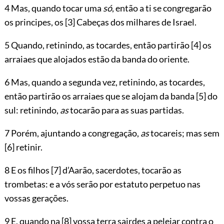
4 Mas, quando tocar uma
só
, então a ti se congregarão
os principes, os
[3]
Cabeças dos milhares de Israel.
5 Quando, retinindo, as tocardes, então partirão
[4]
os
arraiaes que alojados estão da banda do oriente.
6 Mas, quando a segunda vez, retinindo, as tocardes,
então partirão os arraiaes que se alojam da banda
[5]
do
sul: retinindo,
as
tocarão para as suas partidas.
7 Porém, ajuntando a congregação,
as
tocareis; mas sem
[6]
retinir.
8 E os filhos
[7]
d’Aarão, sacerdotes, tocarão as
trombetas: e a vós serão por estatuto perpetuo nas
vossas gerações.
9 E, quando na
[8]
vossa terra sairdes a pelejar contra o