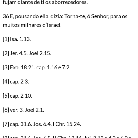
fujam diante de ti os aborrecedores.
36 E, pousando ella, dizia: Torna-te, ó Senhor, para os
muitos milhares d’Israel.
[1]
Isa.
1.13
.
[2]
Jer.
4.5
. Joel
2.15
.
[3]
Exo.
18.21
. cap.
1.16
e
7.2
.
[4]
cap.
2.3
.
[5]
cap.
2.10
.
[6]
ver.
3
. Joel
2.1
.
[7]
cap.
31.6
. Jos.
6.4
. I Chr.
15.24
.
[8]
cap.
31.6
. Jos.
6.5
. II Chr.
13.14
. Jui.
2.18
e
4.3
e
6.9
e