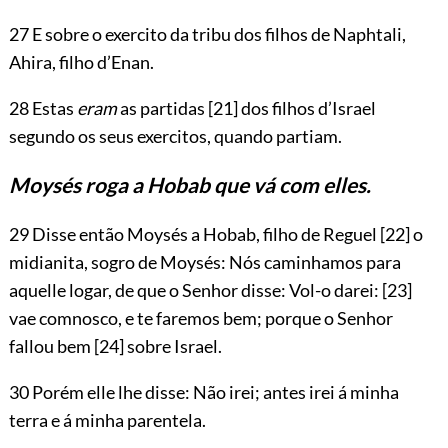
27 E sobre o exercito da tribu dos filhos de Naphtali,
Ahira, filho d’Enan.
28 Estas
eram
as partidas
[21]
dos filhos d’Israel
segundo os seus exercitos, quando partiam.
Moysés roga a Hobab que vá com elles.
29 Disse então Moysés a Hobab, filho de Reguel
[22]
o
midianita, sogro de Moysés: Nós caminhamos para
aquelle logar, de que o Senhor disse: Vol-o darei:
[23]
vae comnosco, e te faremos
bem; porque o Senhor
fallou bem
[24]
sobre Israel.
30 Porém elle lhe disse: Não irei; antes irei á minha
terra e á minha parentela.