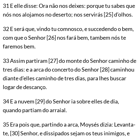
31 E elle disse: Ora não nos deixes: porque tu sabes que
nós nos alojamos no deserto; nos servirás
[25]
d’olhos.
32 E será que, vindo tu comnosco, e succedendo o bem,
com que o Senhor
[26]
nos fará bem, tambem nós te
faremos bem.
33 Assim partiram
[27]
do monte do Senhor caminho de
tres dias: e a arca do concerto do Senhor
[28]
caminhou
diante d’elles caminho de tres dias, para lhes buscar
logar de descanço.
34 E a nuvem
[29]
do Senhor ia sobre elles de dia,
quando partiam do arraial.
35 Era pois que, partindo a arca, Moysés dizia: Levanta-
te,
[30]
Senhor, e dissipados sejam os teus inimigos, e