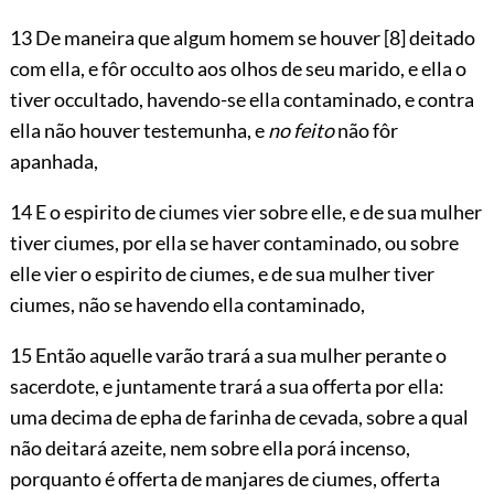
13 De maneira que algum homem se houver
[8]
deitado
com ella, e fôr occulto aos olhos de seu marido, e ella o
tiver occultado, havendo-se ella contaminado, e contra
ella não houver testemunha, e
no feito
não fôr
apanhada,
14 E o espirito de ciumes vier sobre elle, e de sua mulher
tiver ciumes, por ella se haver contaminado, ou sobre
elle vier o espirito de ciumes, e de sua mulher tiver
ciumes, não se havendo ella contaminado,
15 Então aquelle varão trará a sua mulher perante o
sacerdote, e juntamente trará a sua offerta por ella:
uma decima de epha de farinha de cevada, sobre a qual
não deitará azeite, nem sobre ella porá incenso,
porquanto é
offerta de manjares de ciumes, offerta