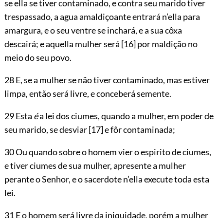
se ella se tiver contaminado, e contra seu marido tiver
trespassado, a agua amaldiçoante entrará n’ella para
amargura, e o seu ventre se inchará, e a sua côxa
descairá; e aquella mulher será
[16]
por maldição no
meio do seu povo.
28 E, se a mulher se não tiver contaminado, mas estiver
limpa, então será livre, e conceberá semente.
29 Esta
é
a lei dos ciumes, quando a mulher, em poder de
seu marido, se desviar
[17]
e fôr contaminada;
30 Ou quando sobre o homem vier o espirito de ciumes,
e tiver ciumes de sua mulher, apresente a mulher
perante o Senhor, e o sacerdote n’ella execute toda esta
lei.
31 E o homem será livre da iniquidade, porém a mulher