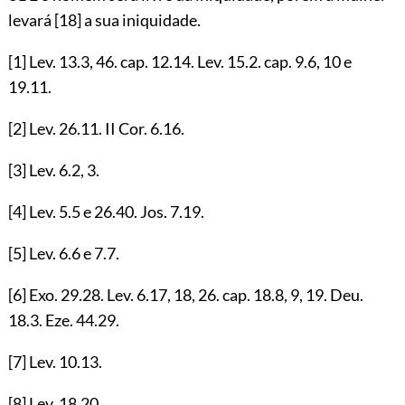
levará
[18]
a sua iniquidade.
[1]
Lev.
13.3
,
46
. cap.
12.14
. Lev.
15.2
. cap.
9.6
,
10
e
19.11
.
[2]
Lev.
26.11
. II Cor.
6.16
.
[3]
Lev.
6.2
,
3
.
[4]
Lev.
5.5
e
26.40
. Jos.
7.19
.
[5]
Lev.
6.6
e
7.7
.
[6]
Exo.
29.28
. Lev.
6.17
,
18
,
26
. cap.
18.8
,
9
,
19
. Deu.
18.3
. Eze.
44.29
.
[7]
Lev.
10.13
.
[8]
Lev.
18.20
.