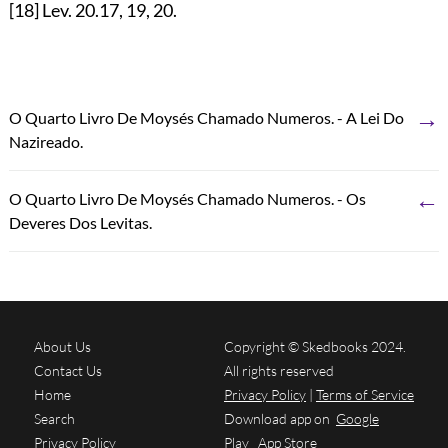
[18]
Lev.
20.17
,
19
,
20
.
→
O Quarto Livro De Moysés Chamado Numeros. - A Lei Do
Nazireado.
←
O Quarto Livro De Moysés Chamado Numeros. - Os
Deveres Dos Levitas.
About Us
Copyright © Skedbooks 2024.
Contact Us
All rights reserved
Home
Privacy Policy
|
Terms of Service
Search
Download app on
Google
Privacy Policy
Play
App Store