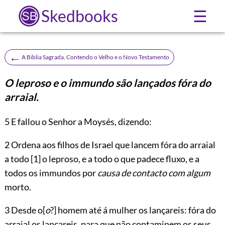
Skedbooks
☰
←
A Biblia Sagrada, Contendo o Velho e o Novo Testamento
O leproso e o immundo são lançados fóra do
arraial.
5
E fallou o Senhor a Moysés, dizendo:
2 Ordena aos filhos de Israel que lancem fóra do arraial
a todo
[1]
o leproso, e a todo o que padece fluxo, e a
todos os immundos por
causa de contacto com algum
morto.
3 Desde o[
o
?] homem até á mulher os lançareis: fóra do
arraial os lançareis, para que não contaminem os seus