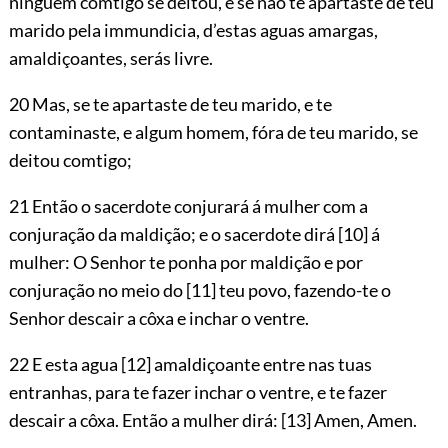
ninguem comtigo se deitou, e se não te apartaste de teu
marido pela immundicia, d’estas aguas amargas,
amaldiçoantes, serás livre.
20 Mas, se te apartaste de teu marido, e te
contaminaste, e algum homem, fóra de teu marido, se
deitou comtigo;
21 Então o sacerdote conjurará á mulher com a
conjuração da maldição; e o sacerdote dirá
[10]
á
mulher: O Senhor te ponha por maldição e por
conjuração no meio do
[11]
teu povo, fazendo-te o
Senhor descair a côxa e inchar o ventre.
22 E esta agua
[12]
amaldiçoante entre nas tuas
entranhas, para te fazer inchar o ventre, e te fazer
descair a côxa. Então a mulher dirá:
[13]
Amen, Amen.