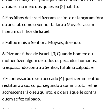
arraiaes, no meio dos quaes eu
[2]
habito.
4 E os filhos de Israel fizeram assim, e os lançaram fóra
do arraial: como o Senhor fallara a Moysés, assim
fizeram os filhos de Israel.
5 Fallou mais o Senhor a Moysés, dizendo:
6 Dize aos filhos de Israel:
[3]
Quando homem ou
mulher fizer algum de todos os peccados humanos,
trespassando contra o Senhor, tal alma culpada é.
7 E confessarão o seu peccado
[4]
que fizeram; então
restituirá a sua culpa, segundo a somma total, e lhe
accrescentará o seu quinto, e o dará áquelle contra
quem se fez culpado.