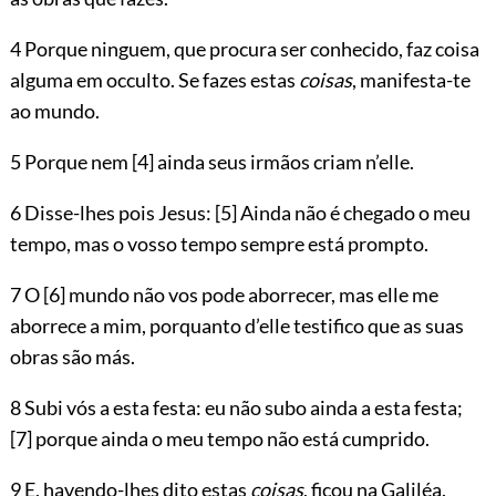
4 Porque ninguem, que procura ser conhecido, faz coisa
alguma em occulto. Se fazes estas
coisas
, manifesta-te
ao mundo.
5 Porque nem
[4]
ainda seus irmãos criam n’elle.
6 Disse-lhes pois Jesus:
[5]
Ainda não é chegado o meu
tempo, mas o vosso tempo sempre está prompto.
7 O
[6]
mundo não vos pode aborrecer, mas elle me
aborrece a mim, porquanto d’elle testifico que as suas
obras são más.
8 Subi vós a esta festa: eu não subo ainda a esta festa;
[7]
porque ainda o meu tempo não está cumprido.
9 E, havendo-lhes dito estas
coisas
, ficou na Galiléa.