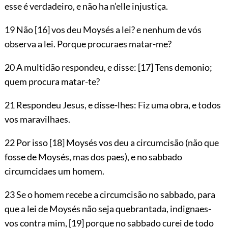
esse é verdadeiro, e não ha n’elle injustiça.
19 Não
[16]
vos deu Moysés a lei? e nenhum de vós
observa a lei. Porque procuraes matar-me?
20 A multidão respondeu, e disse:
[17]
Tens demonio;
quem procura matar-te?
21 Respondeu Jesus, e disse-lhes: Fiz uma obra, e todos
vos maravilhaes.
22 Por isso
[18]
Moysés vos deu a circumcisão (não que
fosse de Moysés, mas dos paes), e no sabbado
circumcidaes um homem.
23 Se o homem recebe a circumcisão no sabbado, para
que a lei de Moysés não seja quebrantada, indignaes-
vos contra mim,
[19]
porque no sabbado curei de todo