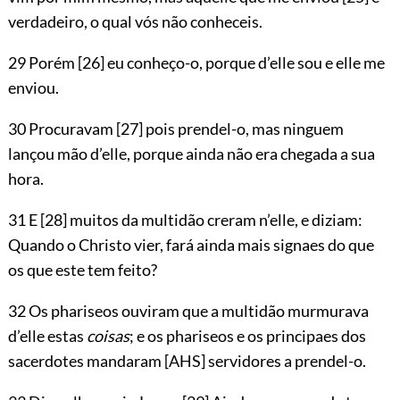
verdadeiro, o qual vós não conheceis.
29 Porém
[26]
eu conheço-o, porque d’elle sou e elle me
enviou.
30 Procuravam
[27]
pois prendel-o, mas ninguem
lançou mão d’elle, porque ainda não era chegada a sua
hora.
31 E
[28]
muitos da multidão creram n’elle, e diziam:
Quando o Christo vier, fará ainda mais signaes do que
os que este tem feito?
32 Os phariseos ouviram que a multidão murmurava
d’elle estas
coisas
; e os phariseos e os principaes dos
sacerdotes mandaram
[AHS]
servidores a prendel-o.