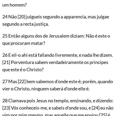
um homem?
24 Não
[20]
julgueis segundo a apparencia, mas julgae
segundo a recta justiça.
25 Então alguns dos de Jerusalem diziam: Não é este o
que procuram matar?
26 E eil-o ahi está fallando livremente, e nada lhe dizem.
[21]
Porventura sabem verdadeiramente os principes
que este é o Christo?
27 Mas
[22]
bem sabemos d’onde este é; porém, quando
vier o Christo, ninguem saberá d’onde elle é.
28 Clamava pois Jesus no templo, ensinando, e dizendo:
[23]
Vós conheceis-me, e sabeis d’onde sou, e
[24]
eu não
vim por mim mesmo, mas aquelle que me enviou
[25]
é