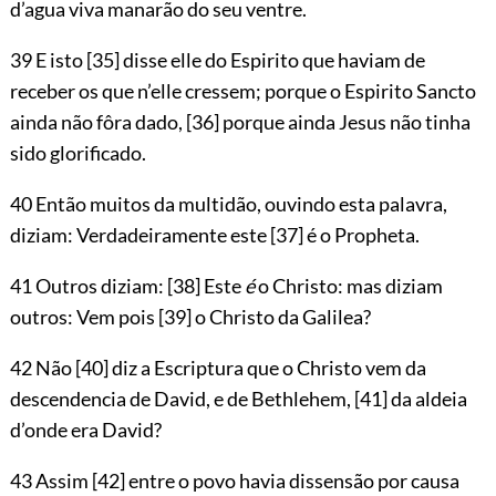
d’agua viva manarão do seu ventre.
39 E isto
[35]
disse elle do Espirito que haviam de
receber os que n’elle cressem; porque o Espirito Sancto
ainda não fôra dado,
[36]
porque ainda Jesus não tinha
sido glorificado.
40 Então muitos da multidão, ouvindo esta palavra,
diziam: Verdadeiramente este
[37]
é o Propheta.
41 Outros diziam:
[38]
Este
é
o Christo: mas diziam
outros: Vem pois
[39]
o Christo da Galilea?
42 Não
[40]
diz a Escriptura que o Christo vem da
descendencia de David, e de Bethlehem,
[41]
da aldeia
d’onde era David?
43 Assim
[42]
entre o povo havia dissensão por causa