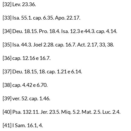
[32]
Lev.
23.36
.
[33]
Isa.
55.1
. cap.
6.35
. Apo.
22.17
.
[34]
Deu.
18.15
. Pro.
18.4
. Isa.
12.3
e
44.3
. cap.
4.14
.
[35]
Isa.
44.3
. Joel
2.28
. cap.
16.7
. Act.
2.17
,
33
,
38
.
[36]
cap.
12.16
e
16.7
.
[37]
Deu.
18.15
,
18
. cap.
1.21
e
6.14
.
[38]
cap.
4.42
e
6.70
.
[39]
ver.
52
. cap.
1.46
.
[40]
Psa.
132.11
. Jer.
23.5
. Miq.
5.2
. Mat.
2.5
. Luc.
2.4
.
[41]
I Sam.
16.1
,
4
.