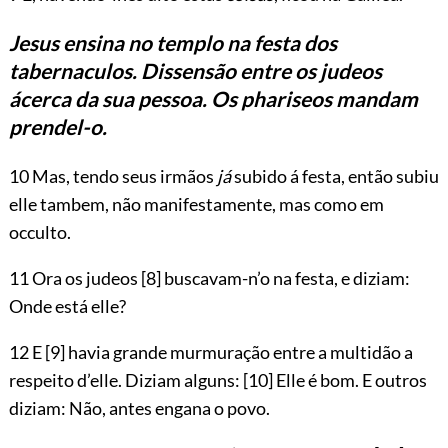
Jesus ensina no templo na festa dos
tabernaculos. Dissensão entre os judeos
ácerca da sua pessoa. Os phariseos mandam
prendel-o.
10 Mas, tendo seus irmãos
já
subido á festa, então subiu
elle tambem, não manifestamente, mas como em
occulto.
11 Ora os judeos
[8]
buscavam-n’o na festa, e diziam:
Onde está elle?
12 E
[9]
havia grande murmuração entre a multidão a
respeito d’elle. Diziam alguns:
[10]
Elle é bom. E outros
diziam: Não, antes engana o povo.