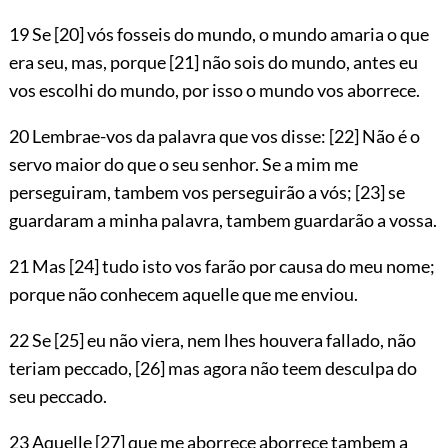
19 Se
[20]
vós fosseis do mundo, o mundo amaria o que
era seu, mas, porque
[21]
não sois do mundo, antes eu
vos escolhi do mundo, por isso o mundo vos aborrece.
20 Lembrae-vos da palavra que vos disse:
[22]
Não é o
servo maior do que o seu senhor. Se a mim me
perseguiram,
tambem vos perseguirão a vós;
[23]
se
guardaram a minha palavra, tambem guardarão a vossa.
21 Mas
[24]
tudo isto vos farão por causa do meu nome;
porque não conhecem aquelle que me enviou.
22 Se
[25]
eu não viera, nem lhes houvera fallado, não
teriam peccado,
[26]
mas agora não teem desculpa do
seu peccado.
23 Aquelle
[27]
que me aborrece aborrece tambem a