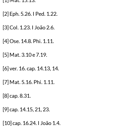
[2]
Eph.
5.26
. I Ped.
1.22
.
[3]
Col.
1.23
. I João
2.6
.
[4]
Ose.
14.8
. Phi.
1.11
.
[5]
Mat.
3.10
e
7.19
.
[6]
ver.
16
. cap.
14.13
,
14
.
[7]
Mat.
5.16
. Phi.
1.11
.
[8]
cap.
8.31
.
[9]
cap.
14.15
,
21
,
23
.
[10]
cap.
16.24
. I João
1.4
.