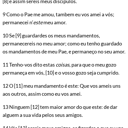
[8]
e assim sereis meus discipulos.
9 Como o Pae me amou, tambem eu vos amei a vós;
permanecei n’
este
meu amor.
10 Se
[9]
guardardes os meus mandamentos,
permanecereis no meu amor; como eu tenho guardado
os mandamentos de meu Pae, e permaneço no seu amor.
11 Tenho-vos dito estas
coisas
, para que o meu gozo
permaneça em vós,
[10]
e o vosso gozo seja cumprido.
12 O
[11]
meu mandamento é este: Que vos ameis uns
aos outros, assim como eu vos amei.
13 Ninguem
[12]
tem maior amor do que este: de dar
alguem a sua vida pelos seus amigos.
14 Vós
[13]
sereis meus amigos, se fizerdes o que eu vos