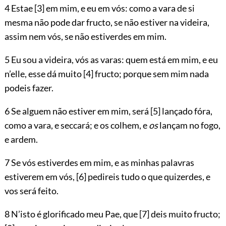
4 Estae
[3]
em mim, e eu em vós: como a vara de si
mesma não pode dar fructo, se não estiver na videira,
assim nem vós, se não estiverdes em mim.
5 Eu sou a videira, vós as varas: quem está em mim, e eu
n’elle, esse dá muito
[4]
fructo; porque sem mim nada
podeis fazer.
6 Se alguem não estiver em mim, será
[5]
lançado fóra,
como a vara, e seccará; e os colhem, e
os
lançam no fogo,
e ardem.
7 Se vós estiverdes em mim, e as minhas palavras
estiverem em vós,
[6]
pedireis tudo o que quizerdes, e
vos será feito.
8 N’isto é glorificado meu Pae, que
[7]
deis muito fructo;