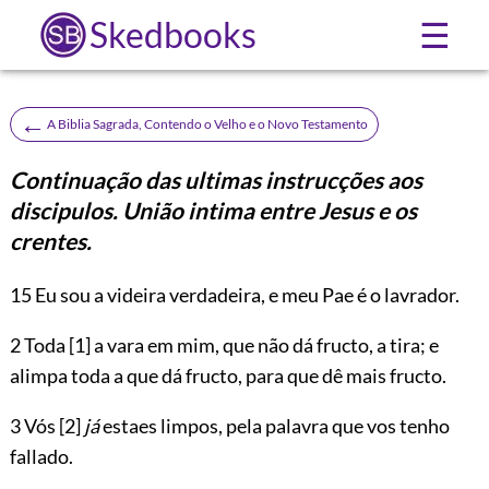
Skedbooks
☰
←
A Biblia Sagrada, Contendo o Velho e o Novo Testamento
Continuação das ultimas instrucções aos
discipulos. União intima entre Jesus e os
crentes.
15
Eu sou a videira verdadeira, e meu Pae é o lavrador.
2 Toda
[1]
a vara em mim, que não dá fructo, a tira; e
alimpa toda a que dá fructo, para que dê mais fructo.
3 Vós
[2]
já
estaes limpos, pela palavra que vos tenho
fallado.