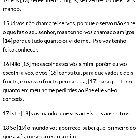
mando.
15 Já vos não chamarei servos, porque o servo não sabe
o que faz o seu senhor, mas tenho-vos chamado amigos,
[14]
porque tudo quanto ouvi de meu Pae vos tenho
feito conhecer.
16 Não
[15]
me escolhestes vós a mim, porém eu vos
escolhi a vós, e vos
[16]
constitui, para que vades e deis
fructo, e o vosso fructo permaneça;
[17]
para que tudo
quanto em meu nome pedirdes ao Pae elle vol-o
conceda.
17 Isto
[18]
vos mando: que vos ameis uns aos outros.
18 Se
[19]
o mundo vos aborrece, sabei que, primeiro do
que a vós, me aborreceu a mim.