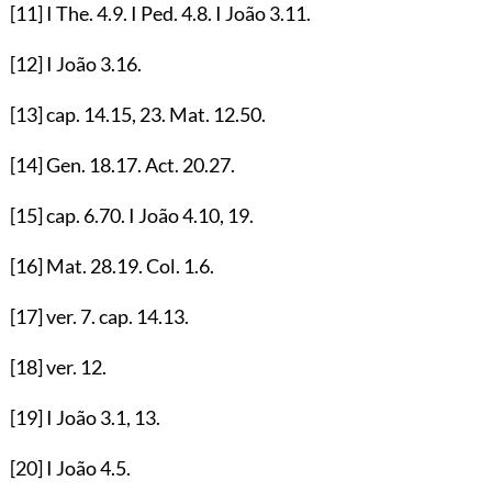
[11]
I The.
4.9
. I Ped.
4.8
. I João
3.11
.
[12]
I João
3.16
.
[13]
cap.
14.15
,
23
. Mat.
12.50
.
[14]
Gen.
18.17
. Act.
20.27
.
[15]
cap.
6.70
. I João
4.10
,
19
.
[16]
Mat.
28.19
. Col.
1.6
.
[17]
ver.
7
. cap.
14.13
.
[18]
ver.
12
.
[19]
I João
3.1
,
13
.
[20]
I João
4.5
.