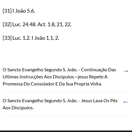
[31]
I João
5.6
.
[32]
Luc.
24.48
. Act.
1.8
,
21
,
22
.
[33]
Luc.
1.2
. I João
1.1
,
2
.
→
O Sancto Evangelho Segundo S. João. - Continuação Das
Ultimas Instrucções Aos Discipulos—jesus Repete A
Promessa Do Consolador E Da Sua Propria Volta.
←
O Sancto Evangelho Segundo S. João. - Jesus Lava Os Pés
Aos Discipulos.