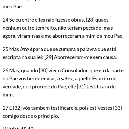
meu Pae.
24 Se eu entre elles não fizesse obras,
[28]
quaes
nenhum outro tem feito, não teriam peccado; mas
agora, viram-n’as e me aborreceram a mim e a meu Pae.
25 Mas
isto é
para que se cumpra a palavra que está
escripta na sua lei:
[29]
Aborreceram-me sem causa.
26 Mas, quando
[30]
vier o Consolador, que eu da parte
do Pae vos hei de enviar,
a saber
, aquelle Espirito de
verdade, que procede do Pae, elle
[31]
testificará de
mim.
27 E
[32]
vós tambem testificareis, pois estivestes
[33]
comigo desde o principio.
[1]
Mat.
15.13
.