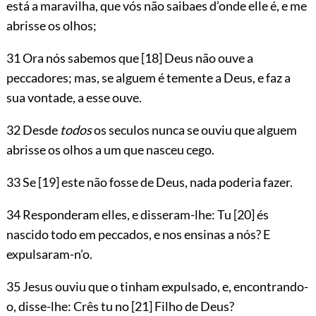
está a maravilha, que vós não saibaes d’onde elle é, e me
abrisse os olhos;
31 Ora nós sabemos que
[18]
Deus não ouve a
peccadores; mas, se alguem é temente a Deus, e faz a
sua vontade, a esse ouve.
32 Desde
todos
os seculos nunca se ouviu que alguem
abrisse os olhos a um que nasceu cego.
33 Se
[19]
este não fosse de Deus, nada poderia fazer.
34 Responderam elles, e disseram-lhe: Tu
[20]
és
nascido todo em peccados, e nos ensinas a nós? E
expulsaram-n’o.
35 Jesus ouviu que o tinham expulsado, e, encontrando-
o, disse-lhe: Crês tu no
[21]
Filho de Deus?