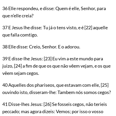
36 Elle respondeu, e disse: Quem é elle, Senhor, para
que n’elle creia?
37 E Jesus lhe disse: Tu já o tens visto, e é
[22]
aquelle
que falla comtigo.
38 Elle disse: Creio, Senhor. E o adorou.
39 E disse-lhe Jesus:
[23]
Eu vim a este mundo para
juizo,
[24]
a fim de que os que não vêem vejam, e os que
vêem sejam cegos.
40 Aquelles dos phariseos, que estavam com elle,
[25]
ouvindo isto, disseram-lhe: Tambem nós somos cegos?
41 Disse-lhes Jesus:
[26]
Se fosseis cegos, não terieis
peccado; mas agora dizeis: Vemos; por isso o vosso