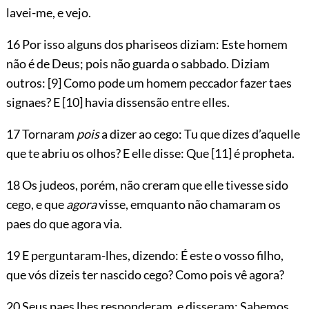
lavei-me, e vejo.
16 Por isso alguns dos phariseos diziam: Este homem
não é de Deus; pois não guarda o sabbado. Diziam
outros:
[9]
Como pode um homem peccador fazer taes
signaes? E
[10]
havia dissensão entre elles.
17 Tornaram
pois
a dizer ao cego: Tu que dizes d’aquelle
que te abriu os
olhos? E elle disse: Que
[11]
é propheta.
18 Os judeos, porém, não creram que elle tivesse sido
cego, e que
agora
visse, emquanto não chamaram os
paes do que agora via.
19 E perguntaram-lhes, dizendo: É este o vosso filho,
que vós dizeis ter nascido cego? Como pois vê agora?
20 Seus paes lhes responderam, e disseram: Sabemos