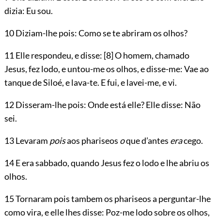
dizia: Eu sou.
10 Diziam-lhe pois: Como se te abriram os olhos?
11 Elle respondeu, e disse:
[8]
O homem, chamado
Jesus, fez lodo, e untou-me os olhos, e disse-me: Vae ao
tanque de Siloé, e lava-te. E fui, e lavei-me, e vi.
12 Disseram-lhe pois: Onde está elle? Elle disse: Não
sei.
13 Levaram
pois
aos phariseos
o
que d’antes
era
cego.
14 E era sabbado, quando Jesus fez o lodo e lhe abriu os
olhos.
15 Tornaram pois tambem os phariseos a perguntar-lhe
como vira, e elle lhes disse: Poz-me lodo sobre os olhos,