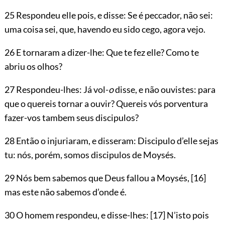
25 Respondeu elle pois, e disse: Se é peccador, não sei:
uma coisa sei, que, havendo eu sido cego, agora vejo.
26 E tornaram a dizer-lhe: Que te fez elle? Como te
abriu os olhos?
27 Respondeu-lhes: Já vol-
o
disse, e não ouvistes: para
que o quereis tornar a ouvir? Quereis vós porventura
fazer-vos tambem seus discipulos?
28 Então o injuriaram, e disseram: Discipulo d’elle sejas
tu: nós, porém, somos discipulos de Moysés.
29 Nós bem sabemos que Deus fallou a Moysés,
[16]
mas este não sabemos d’onde é.
30 O homem respondeu, e disse-lhes:
[17]
N’isto pois