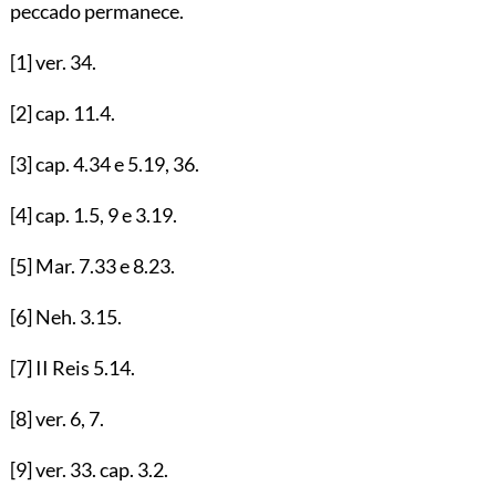
peccado permanece.
[1]
ver.
34
.
[2]
cap.
11.4
.
[3]
cap.
4.34
e
5.19
,
36
.
[4]
cap.
1.5
,
9
e
3.19
.
[5]
Mar.
7.33
e
8.23
.
[6]
Neh.
3.15
.
[7]
II Reis
5.14
.
[8]
ver.
6
,
7
.
[9]
ver.
33
. cap.
3.2
.