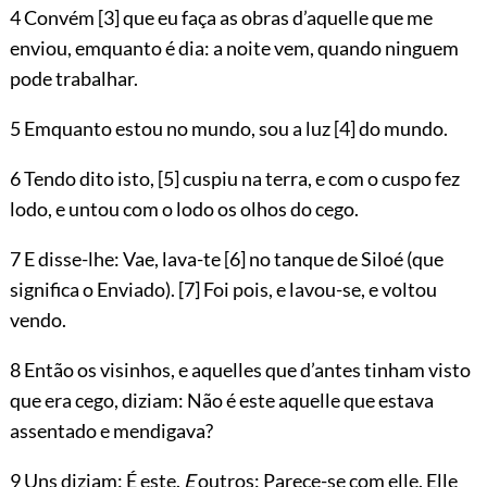
4 Convém
[3]
que eu faça as obras d’aquelle que me
enviou, emquanto é dia: a noite vem, quando ninguem
pode trabalhar.
5 Emquanto estou no mundo, sou a luz
[4]
do mundo.
6 Tendo dito isto,
[5]
cuspiu na terra, e com o cuspo fez
lodo, e untou com o lodo os olhos do cego.
7 E disse-lhe: Vae, lava-te
[6]
no tanque de Siloé (que
significa o Enviado).
[7]
Foi pois, e lavou-se, e voltou
vendo.
8 Então os visinhos, e aquelles que d’antes tinham visto
que era cego, diziam: Não é este aquelle que estava
assentado e mendigava?
9 Uns diziam: É este.
E
outros: Parece-se com elle. Elle