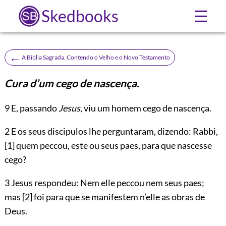
Skedbooks
☰
←
A Biblia Sagrada, Contendo o Velho e o Novo Testamento
Cura d’um cego de nascença.
9
E, passando
Jesus
, viu um homem cego de nascença.
2 E os seus discipulos lhe perguntaram, dizendo: Rabbi,
[1]
quem peccou, este ou seus paes, para que nascesse
cego?
3 Jesus respondeu: Nem elle peccou nem seus paes;
mas
[2]
foi para que se manifestem n’elle as obras de
Deus.