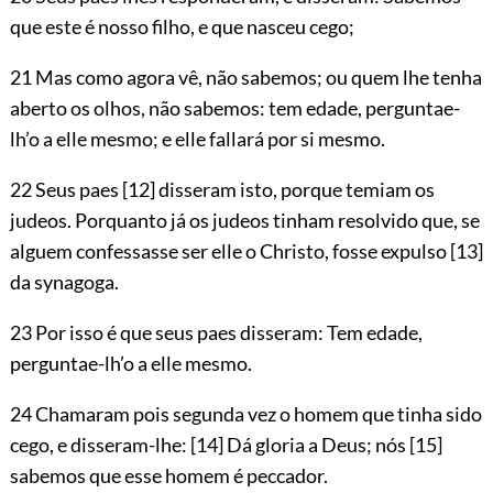
que este é nosso filho, e que nasceu cego;
21 Mas como agora vê, não sabemos; ou quem lhe tenha
aberto os olhos, não sabemos: tem edade, perguntae-
lh’o a elle mesmo; e elle fallará por si mesmo.
22 Seus paes
[12]
disseram isto, porque temiam os
judeos. Porquanto já os judeos tinham resolvido que, se
alguem confessasse ser elle o Christo, fosse expulso
[13]
da synagoga.
23 Por isso é que seus paes disseram: Tem edade,
perguntae-lh’o a elle mesmo.
24 Chamaram pois segunda vez o homem que tinha sido
cego, e disseram-lhe:
[14]
Dá gloria a Deus; nós
[15]
sabemos que esse homem é peccador.