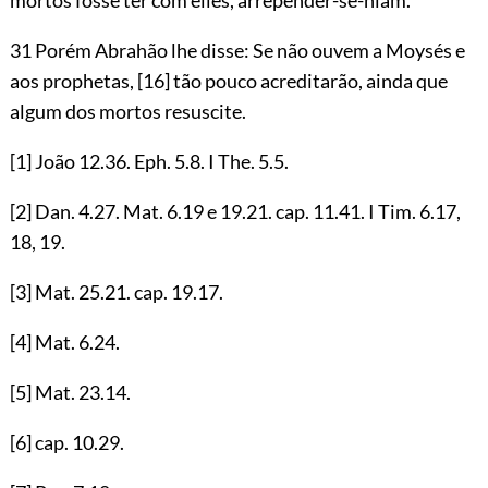
31 Porém Abrahão lhe disse: Se não ouvem a Moysés e
aos prophetas,
[16]
tão pouco acreditarão, ainda que
algum dos mortos resuscite.
[1]
João
12.36
. Eph.
5.8
. I The.
5.5
.
[2]
Dan.
4.27
. Mat.
6.19
e
19.21
. cap.
11.41
. I Tim.
6.17
,
18
,
19
.
[3]
Mat.
25.21
. cap.
19.17
.
[4]
Mat.
6.24
.
[5]
Mat.
23.14
.
[6]
cap.
10.29
.