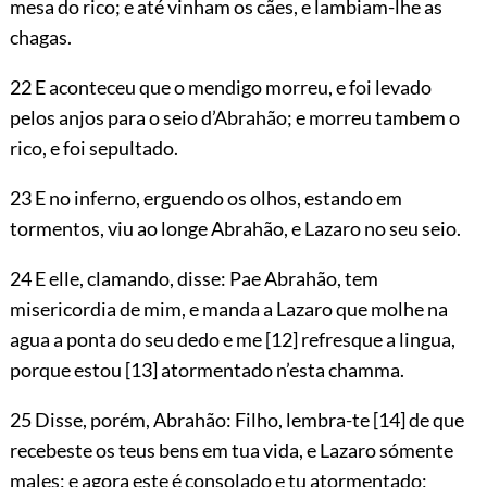
mesa do rico; e até vinham os cães, e lambiam-lhe as
chagas.
22 E aconteceu que o mendigo morreu, e foi levado
pelos anjos para o seio d’Abrahão; e morreu tambem o
rico, e foi sepultado.
23 E no inferno, erguendo os olhos, estando em
tormentos, viu ao longe Abrahão, e Lazaro no seu seio.
24 E elle, clamando, disse: Pae Abrahão, tem
misericordia de mim, e manda a Lazaro que molhe na
agua a ponta do seu dedo e me
[12]
refresque a lingua,
porque estou
[13]
atormentado n’esta chamma.
25 Disse, porém, Abrahão: Filho, lembra-te
[14]
de que
recebeste os teus bens em tua vida, e Lazaro sómente
males; e agora este é consolado e tu atormentado;