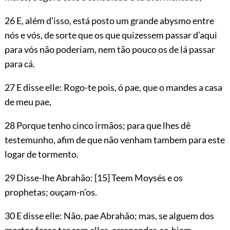
26 E, além d’isso, está posto um grande abysmo entre
nós e vós, de sorte que os que quizessem passar d’aqui
para vós não poderiam, nem tão pouco os de lá passar
para cá.
27 E disse elle: Rogo-te pois, ó pae, que o mandes a casa
de meu pae,
28 Porque tenho cinco irmãos; para que lhes dê
testemunho, afim de que não venham tambem para este
logar de tormento.
29 Disse-lhe Abrahão:
[15]
Teem Moysés e os
prophetas; ouçam-n’os.
30 E disse elle: Não, pae Abrahão; mas, se alguem dos
mortos fosse ter com elles, arrepender-se-hiam.