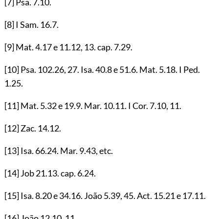
[7]
Psa.
7.10
.
[8]
I Sam.
16.7
.
[9]
Mat.
4.17
e
11.12
,
13
. cap.
7.29
.
[10]
Psa.
102.26
,
27
. Isa.
40.8
e
51.6
. Mat.
5.18
. I Ped.
1.25
.
[11]
Mat.
5.32
e
19.9
. Mar.
10.11
. I Cor.
7.10
,
11
.
[12]
Zac.
14.12
.
[13]
Isa.
66.24
. Mar.
9.43
, etc.
[14]
Job
21.13
. cap.
6.24
.
[15]
Isa.
8.20
e
34.16
. João
5.39
,
45
. Act.
15.21
e
17.11
.
[16]
João
12.10
,
11
.