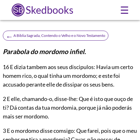
Skedbooks
☰
←
A Biblia Sagrada, Contendo o Velho e o Novo Testamento
Parabola do mordomo infiel.
16
E dizia tambem aos seus discipulos: Havia um certo
homem rico, o qual tinha um mordomo; e este foi
accusado perante elle de dissipar os seus bens.
2 E elle, chamando-o, disse-lhe: Que é isto que ouço de
ti? Dá contas da tua mordomia, porque já não poderás
mais ser mordomo.
3 E o mordomo disse comsigo: Que farei, pois que o meu
senhor me tira a mordomia? Cavar, não posso; de