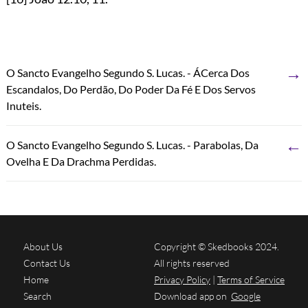
→
O Sancto Evangelho Segundo S. Lucas. - ÁCerca Dos
Escandalos, Do Perdão, Do Poder Da Fé E Dos Servos
Inuteis.
←
O Sancto Evangelho Segundo S. Lucas. - Parabolas, Da
Ovelha E Da Drachma Perdidas.
About Us
Copyright © Skedbooks 2024.
Contact Us
All rights reserved
Home
Privacy Policy
|
Terms of Service
Search
Download app on
Google