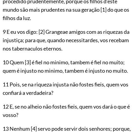
procedido prudentemente, porque os filhos d’este
mundo
são mais prudentes na sua geração
[1]
do que os
filhos da luz.
9 E eu vos digo:
[2]
Grangeae amigos com as riquezas da
injustiça; para que, quando necessitardes, vos recebam
nos tabernaculos eternos.
10 Quem
[3]
é fiel no minimo, tambem é fiel no muito;
quem é injusto no minimo, tambem é injusto no muito.
11 Pois, se na riqueza injusta não fostes fieis, quem vos
confiará a verdadeira?
12 E, se no alheio não fostes fieis, quem vos dará o que é
vosso?
13 Nenhum
[4]
servo pode servir dois senhores; porque,