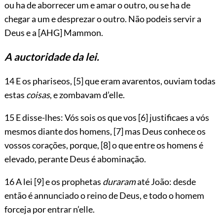
ou ha de aborrecer um e amar o outro, ou se ha de
chegar a um e desprezar o outro. Não podeis servir a
Deus e a
[AHG]
Mammon.
A auctoridade da lei.
14 E os phariseos,
[5]
que eram avarentos, ouviam todas
estas
coisas
, e zombavam d’elle.
15 E disse-lhes: Vós sois os que vos
[6]
justificaes a vós
mesmos diante dos homens,
[7]
mas Deus conhece os
vossos corações, porque,
[8]
o que entre os homens é
elevado, perante Deus é abominação.
16 A lei
[9]
e os prophetas
duraram
até João: desde
então é annunciado o reino de Deus, e todo o homem
forceja por entrar n’elle.