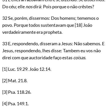
Do céu; elle
nos
dirá: Pois porque o não crêstes?
32 Se, porém, dissermos: Dos homens; tememos o
povo. Porque todos sustentavam que
[18]
João
verdadeiramente era propheta.
33 E, respondendo, disseram a Jesus: Não sabemos. E
Jesus, respondendo, lhes disse: Tambem eu vos não
direi com que auctoridade faço estas
coisas
.
[1]
Luc.
19.29
. João
12.14
.
[2]
Mat.
21.8
.
[3]
Psa.
118.26
.
[4]
Psa.
149.1
.