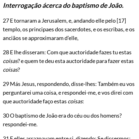
Interrogação ácerca do baptismo de João.
27 E tornaram a Jerusalem, e, andando elle pelo
[17]
templo, os principaes dos sacerdotes, e os escribas, e os
anciãos se approximaram d’elle,
28 E lhe disseram: Com que auctoridade fazes tu estas
coisas
? e quem te deu esta auctoridade para fazer estas
coisas
?
29 Más Jesus, respondendo, disse-lhes: Também eu vos
perguntarei uma coisa, e respondei-me, e vos direi com
que auctoridade faço estas
coisas
:
30 O baptismo de João era do céu ou dos homens?
respondei-me.
31 E elles arrazoavam entre si, dizendo: Se dissermos: