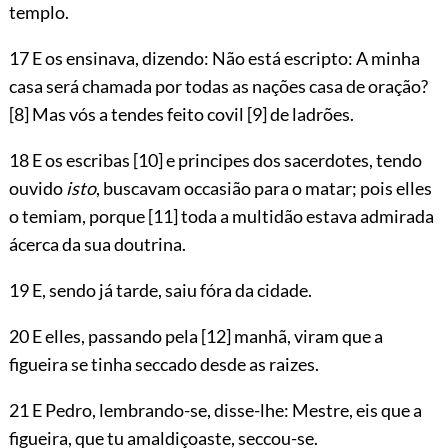
templo.
17 E os ensinava, dizendo: Não está escripto: A minha
casa será chamada por todas as nações casa de oração?
[8]
Mas vós a tendes feito covil
[9]
de ladrões.
18 E os escribas
[10]
e principes dos sacerdotes, tendo
ouvido
isto
, buscavam occasião para o matar; pois elles
o temiam, porque
[11]
toda a multidão estava admirada
ácerca da sua doutrina.
19 E, sendo já tarde, saiu fóra da cidade.
20 E elles, passando pela
[12]
manhã, viram que a
figueira se tinha seccado desde as raizes.
21 E Pedro, lembrando-se, disse-lhe: Mestre, eis que a
figueira, que tu amaldiçoaste, seccou-se.