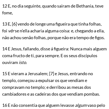
12 E, no dia seguinte, quando sairam de Bethania, teve
fome,
13 E,
[6]
vendo de longe uma figueira que tinha folhas,
foi
vêr
se n’ella acharia alguma coisa: e, chegando a ella,
não achou senão folhas, porque não era tempo de figos.
14 E Jesus, fallando, disse á figueira: Nunca mais alguem
coma fructo de ti, para sempre. E os seus discípulos
ouviram
isto
.
15 E vieram a Jerusalem;
[7]
e Jesus, entrando no
templo, começou a expulsar os que vendiam e
compravam no templo; e derribou as mesas dos
cambiadores e as cadeiras dos que vendiam pombas.
16 E não consentia que alguem levasse
algum
vaso pelo