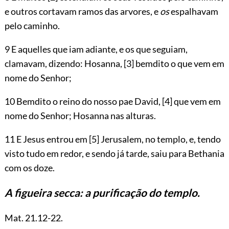
e outros cortavam ramos das arvores, e
os
espalhavam
pelo caminho.
9 E aquelles que iam adiante, e os que seguiam,
clamavam, dizendo: Hosanna,
[3]
bemdito o que vem em
nome do Senhor;
10 Bemdito o reino do nosso pae David,
[4]
que vem em
nome do Senhor; Hosanna nas alturas.
11 E Jesus entrou em
[5]
Jerusalem, no templo, e, tendo
visto tudo em redor, e sendo já tarde, saiu para Bethania
com os doze.
A figueira secca: a purificação do templo.
Mat.
21.12-22
.