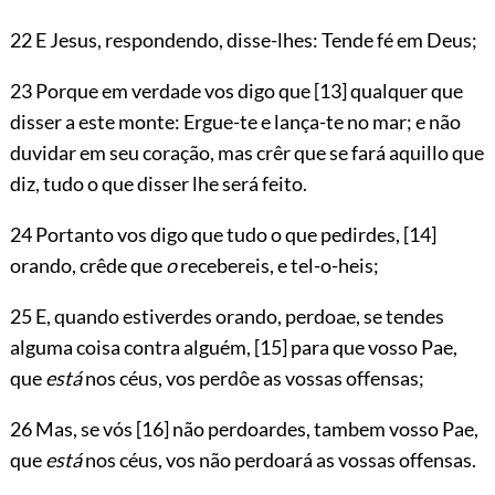
22 E Jesus, respondendo, disse-lhes: Tende fé em Deus;
23 Porque em verdade vos digo que
[13]
qualquer que
disser a este monte: Ergue-te e lança-te no mar; e não
duvidar em seu coração, mas crêr que se fará aquillo que
diz, tudo o que disser lhe será feito.
24 Portanto vos digo que tudo o que pedirdes,
[14]
orando, crêde que
o
recebereis, e tel-o-heis;
25 E, quando estiverdes orando, perdoae, se tendes
alguma coisa contra alguém,
[15]
para que vosso Pae,
que
está
nos céus, vos perdôe as vossas offensas;
26 Mas, se vós
[16]
não perdoardes, tambem vosso Pae,
que
está
nos céus, vos não perdoará as vossas offensas.