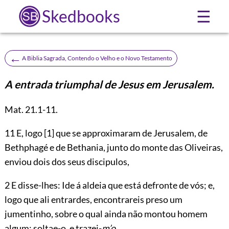
Skedbooks
☰
←
A Biblia Sagrada, Contendo o Velho e o Novo Testamento
A entrada triumphal de Jesus em Jerusalem.
Mat.
21.1-11
.
11
E, logo
[1]
que se approximaram de Jerusalem, de
Bethphagé e de Bethania, junto do monte das Oliveiras,
enviou dois dos seus discipulos,
2 E disse-lhes: Ide á aldeia que está defronte de vós; e,
logo que ali entrardes, encontrareis preso um
jumentinho, sobre o qual ainda não montou homem
algum; soltae-o, e trazei-
m’o
.