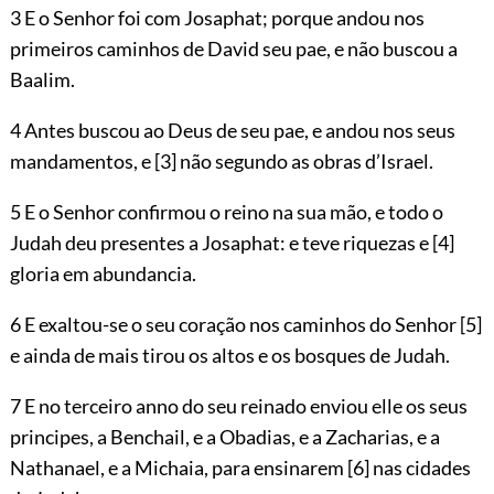
3 E o Senhor foi com Josaphat; porque andou nos
primeiros caminhos de David seu pae, e não buscou a
Baalim.
4 Antes buscou ao Deus de seu pae, e andou nos seus
mandamentos, e
[3]
não segundo as obras d’Israel.
5 E o Senhor confirmou o reino na sua mão, e todo o
Judah deu presentes a Josaphat: e teve riquezas e
[4]
gloria em abundancia.
6 E exaltou-se o seu coração nos caminhos do Senhor
[5]
e ainda de
mais tirou os altos e os bosques de Judah.
7 E no terceiro anno do seu reinado enviou elle os seus
principes, a Benchail, e a Obadias, e a Zacharias, e a
Nathanael, e a Michaia, para ensinarem
[6]
nas cidades