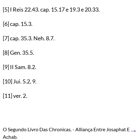
[5]
I Reis
22.43
. cap.
15.17
e
19.3
e
20.33
.
[6]
cap.
15.3
.
[7]
cap.
35.3
. Neh.
8.7
.
[8]
Gen.
35.5
.
[9]
II Sam.
8.2
.
[10]
Jui.
5.2
,
9
.
[11]
ver.
2
.
→
O Segundo Livro Das Chronicas. - Alliança Entre Josaphat E
Achab.