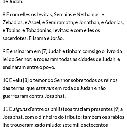
de Judah.
8 E com elles os levitas, Semaias e Nethanias, e
Zebadias, e Asael, e Semiramoth, e Jonathan, e Adonias,
e Tobias, e Tobadonias, levitas: e com elles os
sacerdotes, Elisama e Jorão.
9 E ensinaram em
[7]
Judah e tinham comsigo o livro da
lei do Senhor: e rodearam todas as cidades de Judah, e
ensinaram entre o povo.
10 E veiu
[8]
o temor do Senhor sobre todos os reinos
das terras, que
estavam
em roda de Judah e não
guerrearam contra Josaphat.
11 E
alguns
d’entre os philisteos traziam presentes
[9]
a
Josaphat, com o dinheiro do tributo: tambem os arabios
lhe trouxeram gado miudo; sete mil e setecentos