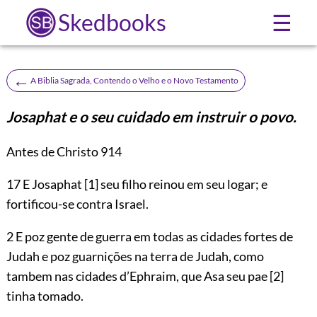
Skedbooks
☰
←
A Biblia Sagrada, Contendo o Velho e o Novo Testamento
Josaphat e o seu cuidado em instruir o povo.
Antes de Christo 914
17
E Josaphat
[1]
seu filho reinou em seu logar; e
fortificou-se contra Israel.
2 E poz gente de guerra em todas as cidades fortes de
Judah e poz guarnições na terra de Judah, como
tambem nas cidades d’Ephraim, que Asa seu pae
[2]
tinha tomado.