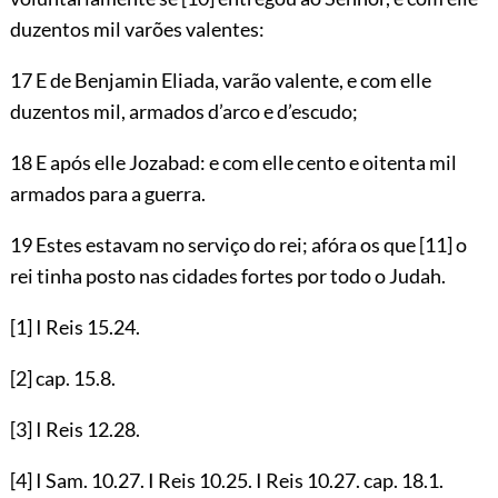
duzentos mil varões valentes:
17 E de Benjamin Eliada, varão valente, e com elle
duzentos mil, armados d’arco e d’escudo;
18 E após elle Jozabad: e com elle cento e oitenta mil
armados para a guerra.
19 Estes estavam no serviço do rei; afóra os que
[11]
o
rei tinha posto nas cidades fortes por todo o Judah.
[1]
I Reis
15.24
.
[2]
cap.
15.8
.
[3]
I Reis
12.28
.
[4]
I Sam.
10.27
. I Reis
10.25
. I Reis
10.27
. cap.
18.1
.