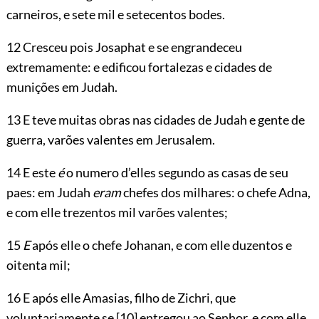
carneiros, e sete mil e setecentos bodes.
12 Cresceu pois Josaphat e se engrandeceu
extremamente: e edificou fortalezas e cidades de
munições em Judah.
13 E teve muitas obras nas cidades de Judah e gente de
guerra, varões valentes em Jerusalem.
14 E este
é
o numero d’elles segundo as casas de seu
paes: em Judah
eram
chefes dos milhares: o chefe Adna,
e com elle trezentos mil varões valentes;
15
E
após elle o chefe Johanan, e com elle duzentos e
oitenta mil;
16 E após elle Amasias, filho de Zichri, que
voluntariamente se
[10]
entregou ao Senhor, e com elle