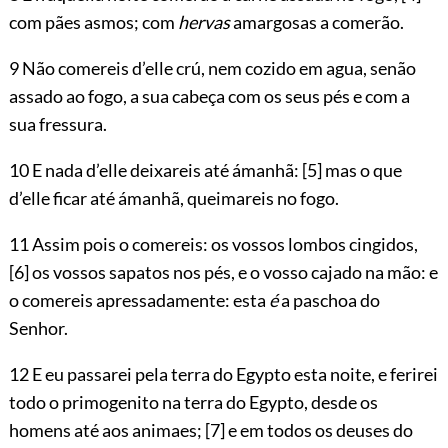
com pães asmos; com
hervas
amargosas a comerão.
9 Não comereis d’elle crú, nem cozido em agua, senão
assado ao fogo, a sua cabeça
com os seus pés e com a
sua fressura.
10 E nada d’elle deixareis até ámanhã:
[5]
mas o que
d’elle ficar até ámanhã, queimareis no fogo.
11 Assim pois o comereis: os vossos lombos cingidos,
[6]
os vossos sapatos nos pés, e o vosso cajado na mão: e
o comereis apressadamente: esta
é
a paschoa do
Senhor.
12 E eu passarei pela terra do Egypto esta noite, e ferirei
todo o primogenito na terra do Egypto, desde os
homens até aos animaes;
[7]
e em todos os deuses do