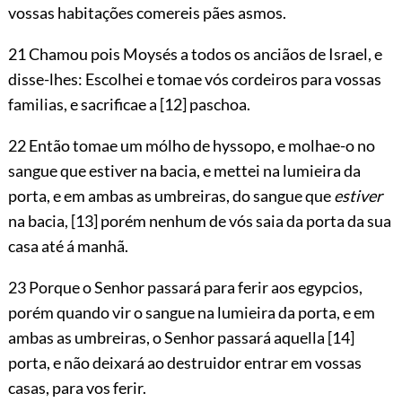
vossas habitações comereis pães asmos.
21 Chamou pois Moysés a todos os anciãos de Israel, e
disse-lhes: Escolhei e tomae vós cordeiros para vossas
familias, e sacrificae a
[12]
paschoa.
22 Então tomae um mólho de hyssopo, e molhae-o no
sangue que estiver na bacia, e mettei na lumieira da
porta, e em ambas as umbreiras, do sangue que
estiver
na bacia,
[13]
porém nenhum de vós saia da porta da sua
casa até á manhã.
23 Porque o Senhor passará para ferir aos egypcios,
porém quando vir o sangue na lumieira da porta, e em
ambas as umbreiras, o Senhor passará aquella
[14]
porta, e não deixará ao destruidor entrar em vossas
casas, para vos ferir.