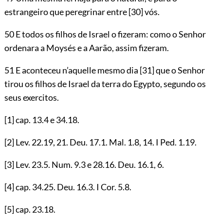
estrangeiro que peregrinar entre
[30]
vós.
50 E todos os filhos de Israel o fizeram: como o Senhor
ordenara a Moysés e a Aarão, assim fizeram.
51 E aconteceu n’aquelle mesmo dia
[31]
que o Senhor
tirou os filhos de Israel da terra do Egypto, segundo os
seus exercitos.
[1]
cap.
13.4
e
34.18
.
[2]
Lev.
22.19
,
21
. Deu.
17.1
. Mal.
1.8
,
14
. I Ped.
1.19
.
[3]
Lev.
23.5
. Num.
9.3
e
28.16
. Deu.
16.1
,
6
.
[4]
cap.
34.25
. Deu.
16.3
. I Cor.
5.8
.
[5]
cap.
23.18
.