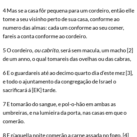
4 Mas se a casa fôr pequena para um cordeiro, então elle
tome a seu visinho perto de sua casa, conforme ao
numero das almas: cada um conforme ao seu comer,
fareis a conta conforme ao cordeiro.
5 O cordeiro,
ou cabrito
, será sem macula, um macho
[2]
de um anno, o qual tomareis das ovelhas ou das cabras,
6 E o guardareis até ao decimo quarto dia d’este mez
[3]
,
e todo o ajuntamento da congregação de Israel o
sacrificará á
[EK]
tarde.
7 E tomarão do sangue, e pol-o-hão em ambas as
umbreiras, e na lumieira da porta, nas casas em que o
comerão.
8 E n’aquella noite comerão a carne assada no fogo,
[4]