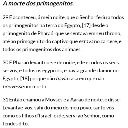
A morte dos primogenitos.
29 E aconteceu, á meia noite, que o Senhor feriu a todos
os primogenitos na terra do Egypto,
[17]
desde o
primogenito de Pharaó, que se sentava em seu throno,
até ao primogenito do captivo que
estava
no carcere, e
todos os primogenitos dos animaes.
30 E Pharaó levantou-se de noite, elle e todos os seus
servos, e todos os egypcios; e havia grande clamor no
Egypto,
[18]
porque não
havia
casa em que não
houvesse
um morto.
31 Então chamou a Moysés e a Aarão de noite, e disse:
Levantae-vos, sahi do meio do meu povo, tanto vós
como os filhos d’Israel: e ide, servi ao Senhor, como
tendes dito.