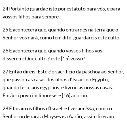
24 Portanto guardae isto por estatuto para vós, e para
vossos filhos para sempre.
25 E acontecerá que, quando entrardes na terra que o
Senhor vos dará, como tem dito, guardareis este culto.
26 E acontecerá que, quando vossos filhos vos
disserem: Que culto
é
este
[15]
vosso?
27 Então direis: Este
é
o sacrificio da paschoa ao Senhor,
que passou as casas dos filhos d’Israel no Egypto,
quando feriu aos egypcios, e livrou as nossas casas.
Então o povo inclinou-se, e
[16]
adorou.
28 E foram os filhos d’Israel, e fizeram
isso
; como o
Senhor ordenara a Moysés e a Aarão, assim fizeram.