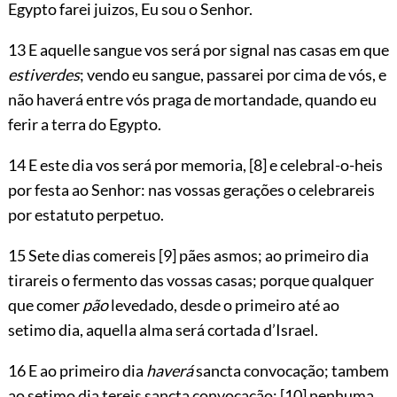
Egypto farei juizos, Eu sou o Senhor.
13 E aquelle sangue vos será por signal nas casas em que
estiverdes
; vendo eu sangue, passarei por cima de vós, e
não haverá entre vós praga de mortandade, quando eu
ferir a terra do Egypto.
14 E este dia vos será por memoria,
[8]
e celebral-o-heis
por festa ao Senhor: nas vossas gerações o celebrareis
por estatuto perpetuo.
15 Sete dias comereis
[9]
pães asmos; ao primeiro dia
tirareis o fermento das vossas casas; porque qualquer
que comer
pão
levedado, desde o primeiro até ao
setimo dia, aquella alma será cortada d’Israel.
16 E ao primeiro dia
haverá
sancta convocação; tambem
ao setimo dia tereis sancta convocação:
[10]
nenhuma