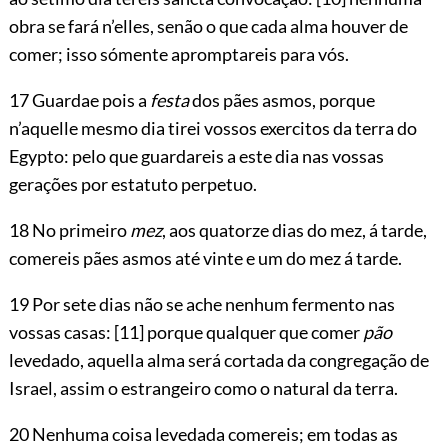
obra se fará n’elles, senão o que cada alma houver de
comer; isso sómente apromptareis para vós.
17 Guardae pois a
festa
dos pães asmos, porque
n’aquelle mesmo dia tirei vossos exercitos da terra do
Egypto: pelo que guardareis a este dia nas vossas
gerações por estatuto perpetuo.
18 No primeiro
mez
, aos quatorze dias do mez, á tarde,
comereis pães asmos até vinte e um do mez á tarde.
19 Por sete dias não se ache nenhum fermento nas
vossas casas:
[11]
porque qualquer que comer
pão
levedado, aquella alma será cortada da congregação de
Israel, assim o estrangeiro como o natural da terra.
20 Nenhuma coisa levedada comereis; em todas as