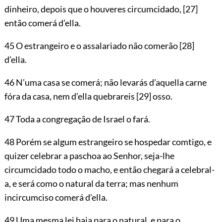
dinheiro, depois que o houveres circumcidado,
[27]
então comerá d’ella.
45 O estrangeiro e o assalariado não comerão
[28]
d’ella.
46 N’uma casa se comerá; não levarás d’aquella carne
fóra da casa, nem d’ella quebrareis
[29]
osso.
47 Toda a congregação de Israel o fará.
48 Porém se algum estrangeiro se hospedar comtigo, e
quizer celebrar a paschoa ao Senhor, seja-lhe
circumcidado todo o macho, e então chegará a celebral-
a, e será como o natural da terra; mas nenhum
incircumciso comerá d’ella.
49 Uma mesma lei haja para o natural, e para o