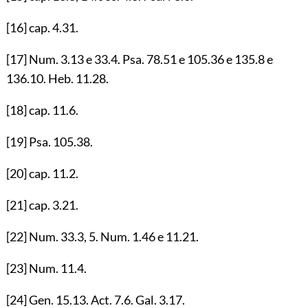
[16]
cap.
4.31
.
[17]
Num.
3.13
e
33.4
. Psa.
78.51
e
105.36
e
135.8
e
136.10
. Heb.
11.28
.
[18]
cap.
11.6
.
[19]
Psa.
105.38
.
[20]
cap.
11.2
.
[21]
cap.
3.21
.
[22]
Num.
33.3
,
5
. Num.
1.46
e
11.21
.
[23]
Num.
11.4
.
[24]
Gen.
15.13
. Act.
7.6
. Gal.
3.17
.