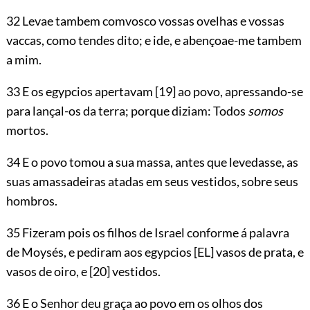
32 Levae tambem comvosco vossas ovelhas e vossas
vaccas, como tendes dito; e ide, e abençoae-me tambem
a mim.
33 E os egypcios apertavam
[19]
ao povo, apressando-se
para lançal-os da terra; porque diziam: Todos
somos
mortos.
34 E o povo tomou a sua massa, antes que levedasse, as
suas amassadeiras atadas em seus vestidos, sobre seus
hombros.
35 Fizeram pois os filhos de Israel conforme á palavra
de Moysés, e pediram
aos egypcios
[EL]
vasos de prata, e
vasos de oiro, e
[20]
vestidos.
36 E o Senhor deu graça ao povo em os olhos dos