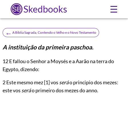
Skedbooks
☰
←
A Biblia Sagrada, Contendo o Velho e o Novo Testamento
A instituição da primeira paschoa.
12
E fallou o Senhor a Moysés e a Aarão na terra do
Egypto, dizendo:
2 Este mesmo mez
[1]
vos
será
o principio dos mezes:
este vos
será
o primeiro dos mezes do anno.