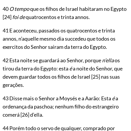
40
O tempo
que os filhos de Israel habitaram no Egypto
[24]
foi de
quatrocentos e trinta annos.
41 E aconteceu, passados os quatrocentos e trinta
annos, n’aquelle mesmo dia succedeu que todos os
exercitos do Senhor sairam da terra do Egypto.
42 Esta noite se guardará ao Senhor, porque
n’ella
os
tirou da terra do Egypto: esta
é
a noite do Senhor, que
devem guardar todos os filhos de Israel
[25]
nas suas
gerações.
43 Disse mais o Senhor a Moysés e a Aarão: Esta
é
a
ordenança da paschoa; nenhum filho do estrangeiro
comerá
[26]
d’ella.
44 Porém todo o servo de qualquer, comprado por