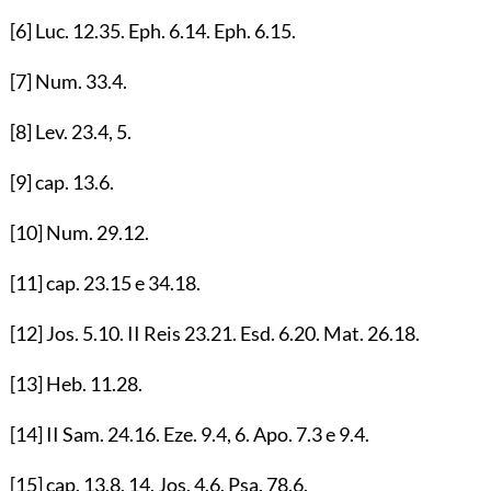
[6]
Luc.
12.35
. Eph.
6.14
. Eph.
6.15
.
[7]
Num.
33.4
.
[8]
Lev.
23.4
,
5
.
[9]
cap.
13.6
.
[10]
Num.
29.12
.
[11]
cap.
23.15
e
34.18
.
[12]
Jos.
5.10
. II Reis
23.21
. Esd.
6.20
. Mat.
26.18
.
[13]
Heb.
11.28
.
[14]
II Sam.
24.16
. Eze.
9.4
,
6
. Apo.
7.3
e
9.4
.
[15]
cap.
13.8
,
14
. Jos.
4.6
. Psa.
78.6
.