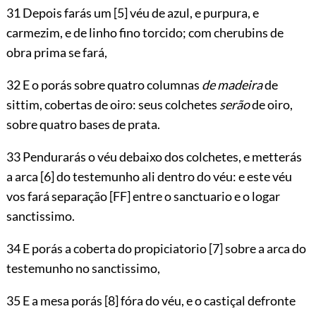
31 Depois farás um
[5]
véu de azul, e purpura, e
carmezim, e de linho fino torcido; com cherubins de
obra prima se fará,
32 E o porás sobre quatro columnas
de madeira
de
sittim, cobertas de oiro: seus colchetes
serão
de oiro,
sobre quatro bases de prata.
33 Pendurarás o véu debaixo dos colchetes, e metterás
a arca
[6]
do testemunho ali dentro do véu: e este véu
vos fará separação
[FF]
entre o sanctuario e o logar
sanctissimo.
34 E porás a coberta do propiciatorio
[7]
sobre a arca do
testemunho no sanctissimo,
35 E a mesa porás
[8]
fóra do véu, e o castiçal defronte