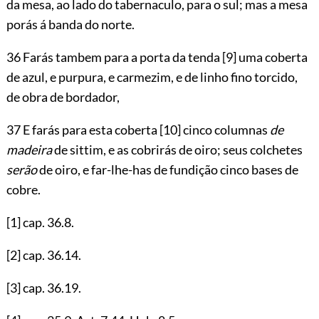
da mesa, ao lado do tabernaculo, para o sul; mas a mesa
porás á banda do norte.
36 Farás tambem para a porta da tenda
[9]
uma coberta
de azul, e purpura, e carmezim, e de linho fino torcido,
de obra de bordador,
37 E farás para esta coberta
[10]
cinco columnas
de
madeira
de sittim, e as cobrirás de oiro; seus colchetes
serão
de oiro, e far-lhe-has de fundição cinco bases de
cobre.
[1]
cap.
36.8
.
[2]
cap.
36.14
.
[3]
cap.
36.19
.