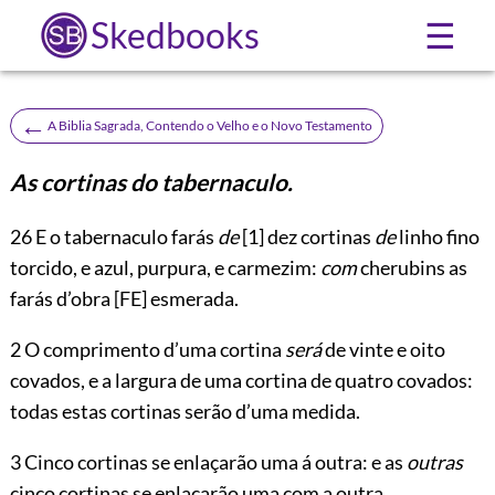
Skedbooks
☰
←
A Biblia Sagrada, Contendo o Velho e o Novo Testamento
As cortinas do tabernaculo.
26
E o tabernaculo farás
de
[1]
dez cortinas
de
linho fino
torcido, e azul, purpura, e carmezim:
com
cherubins as
farás d’obra
[FE]
esmerada.
2 O comprimento d’uma cortina
será
de vinte e oito
covados, e a largura de uma cortina de quatro covados:
todas estas cortinas serão d’uma medida.
3 Cinco cortinas se enlaçarão uma á outra: e as
outras
cinco cortinas se enlaçarão uma com a outra.