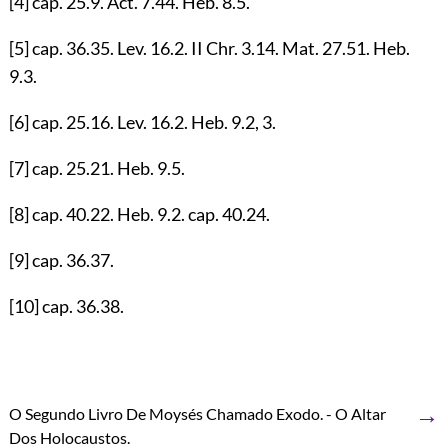
[4]
cap.
25.9
. Act.
7.44
. Heb.
8.5
.
[5]
cap.
36.35
. Lev.
16.2
. II Chr.
3.14
. Mat.
27.51
. Heb.
9.3
.
[6]
cap.
25.16
. Lev.
16.2
. Heb.
9.2
,
3
.
[7]
cap.
25.21
. Heb.
9.5
.
[8]
cap.
40.22
. Heb.
9.2
. cap.
40.24
.
[9]
cap.
36.37
.
[10]
cap.
36.38
.
→
O Segundo Livro De Moysés Chamado Exodo. - O Altar
Dos Holocaustos.