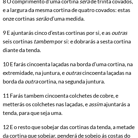
8 O comprimento d’uma cortina
será
de trinta covados,
e a largura da mesma cortina de quatro covados: estas
onze cortinas
serão
d’uma medida.
9 E ajuntarás cinco d’estas cortinas por si, e as
outras
seis cortinas
tambem
por si: e dobrarás a sesta cortina
diante da tenda.
10 E farás cincoenta laçadas na borda d’uma cortina, na
extremidade, na juntura, e
outras
cincoenta laçadas na
borda da
outra
cortina, na segunda juntura.
11 Farás tambem cincoenta colchetes de cobre, e
metterás os colchetes nas
laçadas, e
assim
ajuntarás a
tenda, para que seja uma.
12 E o resto que sobejar das cortinas da tenda, a metade
da cortina que sobejar, penderá de sobejo ás costas do