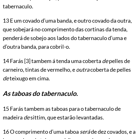
tabernaculo.
13 E um covado d’uma banda, e outro covado da outra,
que sobejará no comprimento das cortinas da tenda,
penderá de sobejo aos lados do tabernaculo d’uma e
d’outra banda, para cobril-o.
14 Farás
[3]
tambem á tenda uma coberta
de
pelles de
carneiro, tintas de vermelho, e
outra
coberta de pelles
de
teixugo em cima.
As taboas do tabernaculo.
15 Farás tambem as taboas para o tabernaculo de
madeira
de
sittim, que estarão levantadas.
16 O comprimento d’uma taboa
será
de dez covados, e a