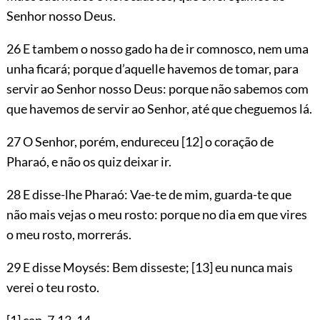
Senhor nosso Deus.
26 E tambem o nosso gado ha de ir comnosco, nem uma
unha ficará; porque d’aquelle havemos de tomar, para
servir ao Senhor nosso Deus: porque não sabemos com
que havemos de servir ao Senhor, até que cheguemos lá.
27 O Senhor, porém, endureceu
[12]
o coração de
Pharaó, e não os quiz deixar ir.
28 E disse-lhe Pharaó: Vae-te de mim, guarda-te que
não mais vejas o meu rosto: porque no dia em que vires
o meu rosto, morrerás.
29 E disse Moysés: Bem disseste;
[13]
eu nunca mais
verei o teu rosto.
[1]
cap.
7.13
,
14
.