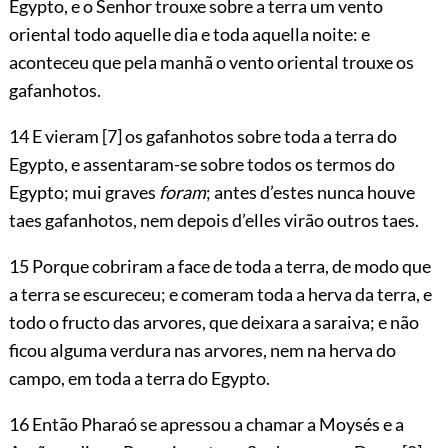
Egypto, e o Senhor trouxe sobre a terra um vento
oriental todo aquelle dia e toda aquella noite: e
aconteceu que pela manhã o vento oriental trouxe os
gafanhotos.
14 E vieram
[7]
os gafanhotos sobre toda a terra do
Egypto, e assentaram-se sobre todos os termos do
Egypto; mui graves
foram
; antes d’estes nunca houve
taes gafanhotos, nem depois d’elles virão outros taes.
15 Porque cobriram a face de toda a terra, de modo que
a terra se escureceu; e comeram toda a herva da terra, e
todo o fructo das arvores, que deixara a saraiva; e não
ficou alguma verdura nas arvores, nem na herva do
campo, em toda a terra do Egypto.
16 Então Pharaó se apressou a chamar a Moysés e a