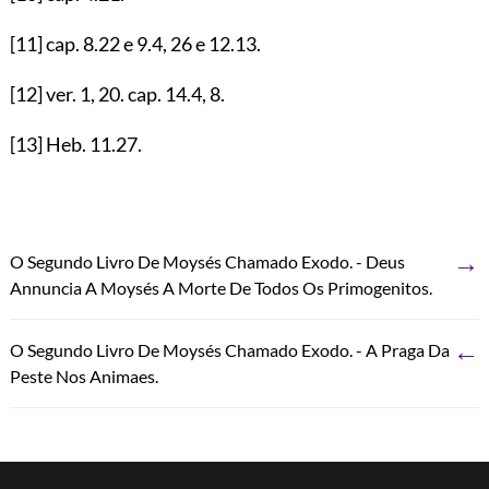
[11]
cap.
8.22
e
9.4
,
26
e
12.13
.
[12]
ver.
1
,
20
. cap.
14.4
,
8
.
[13]
Heb.
11.27
.
→
O Segundo Livro De Moysés Chamado Exodo. - Deus
Annuncia A Moysés A Morte De Todos Os Primogenitos.
←
O Segundo Livro De Moysés Chamado Exodo. - A Praga Da
Peste Nos Animaes.