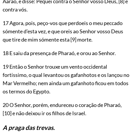
Aarão, e disse: Pequei contra o Senhor vosso Deus,
[8]
e
contra vós.
17 Agora, pois, peço-vos que perdoeis o meu peccado
sómente d’esta vez, e que oreis ao Senhor vosso Deus
que tire de mim sómente esta
[9]
morte.
18 E saiu da presença de Pharaó, e orou ao Senhor.
19 Então o Senhor trouxe um vento occidental
fortissimo, o qual levantou os gafanhotos e os lançou no
Mar Vermelho; nem ainda um gafanhoto ficou em todos
os termos do Egypto.
20 O Senhor, porém, endureceu o coração de Pharaó,
[10]
e não deixou ir os filhos de Israel.
A praga das trevas.