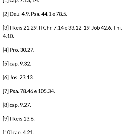
[2]
Deu.
4.9
. Psa.
44.1
e
78.5
.
[3]
I Reis
21.29
. II Chr.
7.14
e
33.12
,
19
. Job
42.6
. Thi.
4.10
.
[4]
Pro.
30.27
.
[5]
cap.
9.32
.
[6]
Jos.
23.13
.
[7]
Psa.
78.46
e
105.34
.
[8]
cap.
9.27
.
[9]
I Reis
13.6
.
[10]
cap.
4.21
.