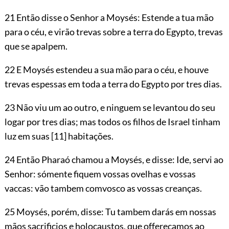
21 Então disse o Senhor a Moysés: Estende a tua mão
para o céu, e virão
trevas sobre a terra do Egypto, trevas
que se apalpem.
22 E Moysés estendeu a sua mão para o céu, e houve
trevas espessas em toda a terra do Egypto por tres dias.
23 Não viu um ao outro, e ninguem se levantou do seu
logar por tres dias; mas todos os filhos de Israel tinham
luz em suas
[11]
habitações.
24 Então Pharaó chamou a Moysés, e disse: Ide, servi ao
Senhor: sómente fiquem vossas ovelhas e vossas
vaccas: vão tambem comvosco as vossas creanças.
25 Moysés, porém, disse: Tu tambem darás em nossas
mãos sacrificios e holocaustos, que offereçamos ao