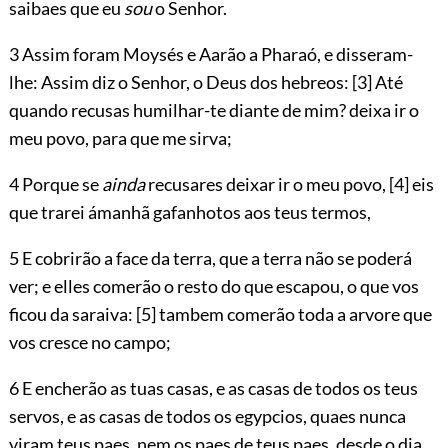
saibaes que eu
sou
o Senhor.
3 Assim foram Moysés e Aarão a Pharaó, e disseram-
lhe: Assim diz o Senhor, o Deus dos hebreos:
[3]
Até
quando recusas humilhar-te diante de mim? deixa ir o
meu povo, para que me sirva;
4 Porque se
ainda
recusares deixar ir o meu povo,
[4]
eis
que trarei ámanhã gafanhotos aos teus termos,
5 E cobrirão a face da terra, que a terra não se poderá
ver; e elles comerão o resto do que escapou, o que vos
ficou da saraiva:
[5]
tambem comerão toda a arvore que
vos cresce no campo;
6 E encherão as tuas casas, e as casas de todos os teus
servos, e as casas de todos os egypcios, quaes nunca
viram teus paes, nem os paes de teus paes, desde o dia,