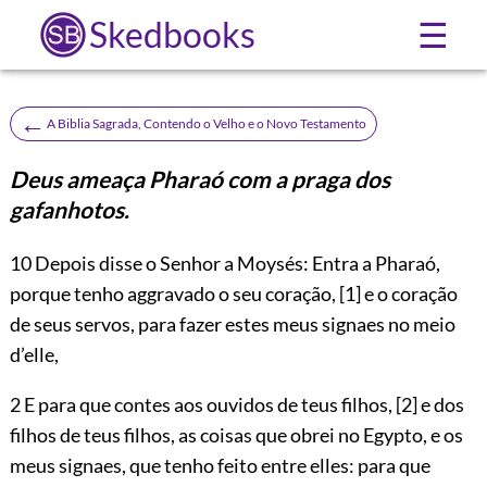
Skedbooks
☰
←
A Biblia Sagrada, Contendo o Velho e o Novo Testamento
Deus ameaça Pharaó com a praga dos
gafanhotos.
10
Depois disse o Senhor a Moysés: Entra a Pharaó,
porque tenho aggravado o seu coração,
[1]
e o coração
de seus servos, para fazer estes meus signaes no meio
d’elle,
2 E para que contes aos ouvidos de teus filhos,
[2]
e dos
filhos de teus filhos, as coisas que obrei no Egypto, e os
meus signaes, que tenho feito entre elles: para que