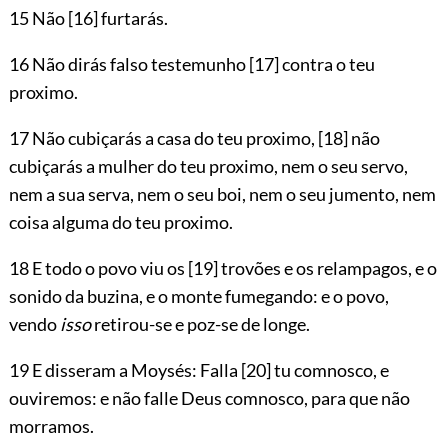
15 Não
[16]
furtarás.
16 Não dirás falso testemunho
[17]
contra o teu
proximo.
17 Não cubiçarás a casa do teu proximo,
[18]
não
cubiçarás a mulher do teu proximo, nem o seu servo,
nem a sua serva, nem o seu boi, nem o seu jumento, nem
coisa alguma do teu proximo.
18 E todo o povo viu os
[19]
trovões e os relampagos, e o
sonido da buzina, e o
monte fumegando: e o povo,
vendo
isso
retirou-se e poz-se de longe.
19 E disseram a Moysés: Falla
[20]
tu comnosco, e
ouviremos: e não falle Deus comnosco, para que não
morramos.