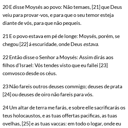
20 E disse Moysés ao povo: Não temaes,
[21]
que Deus
veiu para provar-vos, e para que o seu temor esteja
diante de vós, para que não pequeis.
21 E o povo estava em pé de longe: Moysés, porém, se
chegou
[22]
á escuridade, onde Deus
estava
.
22 Então disse o Senhor a Moysés: Assim dirás aos
filhos d’Israel: Vós tendes visto que eu fallei
[23]
comvosco desde os céus.
23 Não fareis outros deuses commigo; deuses de prata
[24]
ou deuses de oiro não fareis para vós.
24 Um altar de terra me farás, e sobre elle sacrificarás os
teus holocaustos, e as tuas offertas pacificas, as tuas
ovelhas,
[25]
e as tuas vaccas: em todo o logar, onde eu