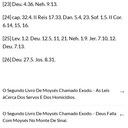
[23]
Deu.
4.36
. Neh.
9.13
.
[24]
cap.
32.4
. II Reis
17.33
. Dan.
5.4
,
23
. Sof.
1.5
. II Cor.
6.14
,
15
,
16
.
[25]
Lev.
1.2
. Deu.
12.5
,
11
,
21
. Neh.
1.9
. Jer.
7.10
,
12
.
Deu.
7.13
.
[26]
Deu.
27.5
. Jos.
8.31
.
→
O Segundo Livro De Moysés Chamado Exodo. - As Leis
áCerca Dos Servos E Dos Homicidios.
←
O Segundo Livro De Moysés Chamado Exodo. - Deus Falla
Com Moysés No Monte De Sinai.