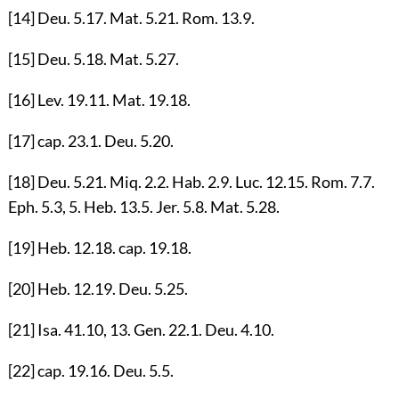
[14]
Deu.
5.17
. Mat.
5.21
. Rom.
13.9
.
[15]
Deu.
5.18
. Mat.
5.27
.
[16]
Lev.
19.11
. Mat.
19.18
.
[17]
cap.
23.1
. Deu.
5.20
.
[18]
Deu.
5.21
. Miq.
2.2
. Hab.
2.9
. Luc.
12.15
. Rom.
7.7
.
Eph.
5.3
,
5
. Heb.
13.5
. Jer.
5.8
. Mat.
5.28
.
[19]
Heb.
12.18
. cap.
19.18
.
[20]
Heb.
12.19
. Deu.
5.25
.
[21]
Isa.
41.10
,
13
. Gen.
22.1
. Deu.
4.10
.
[22]
cap.
19.16
. Deu.
5.5
.