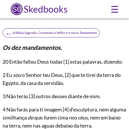
Skedbooks
☰
←
A Biblia Sagrada, Contendo o Velho e o Novo Testamento
Os dez mandamentos.
20
Então fallou Deus todas
[1]
estas palavras, dizendo:
2 Eu
sou
o Senhor teu Deus,
[2]
que te tirei da terra do
Egypto, da casa da servidão.
3 Não terás
[3]
outros deuses diante de mim.
4 Não farás para ti imagem
[4]
d’esculptura, nem alguma
similhança
do
que
ha
em cima nos céus, nem em baixo
na terra, nem nas aguas debaixo da terra.