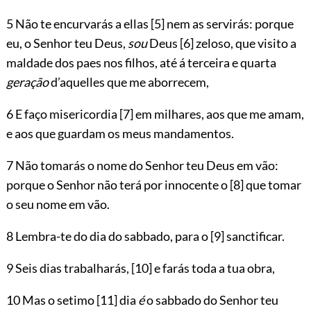
5 Não te encurvarás a ellas
[5]
nem as servirás: porque
eu, o Senhor teu Deus,
sou
Deus
[6]
zeloso, que visito a
maldade dos paes nos filhos, até á terceira e quarta
geração
d’aquelles que me aborrecem,
6 E faço misericordia
[7]
em milhares, aos que me amam,
e aos que guardam os meus mandamentos.
7 Não tomarás o nome do Senhor teu Deus em vão:
porque o Senhor não terá por innocente o
[8]
que tomar
o seu nome em vão.
8 Lembra-te do dia do sabbado, para o
[9]
sanctificar.
9 Seis dias trabalharás,
[10]
e farás toda a tua obra,
10 Mas o setimo
[11]
dia
é
o sabbado do Senhor teu