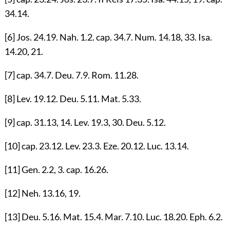
34.14
.
[6]
Jos.
24.19
. Nah.
1.2
. cap.
34.7
. Num.
14.18
,
33
. Isa.
14.20
,
21
.
[7]
cap.
34.7
. Deu.
7.9
. Rom.
11.28
.
[8]
Lev.
19.12
. Deu.
5.11
. Mat.
5.33
.
[9]
cap.
31.13
,
14
. Lev.
19.3
,
30
. Deu.
5.12
.
[10]
cap.
23.12
. Lev.
23.3
. Eze.
20.12
. Luc.
13.14
.
[11]
Gen.
2.2
,
3
. cap.
16.26
.
[12]
Neh.
13.16
,
19
.
[13]
Deu.
5.16
. Mat.
15.4
. Mar.
7.10
. Luc.
18.20
. Eph.
6.2
.