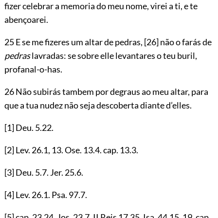
fizer celebrar a memoria do meu nome, virei a ti, e te
abençoarei.
25 E se me fizeres um altar de pedras,
[26]
não o farás de
pedras
lavradas: se sobre elle levantares o teu buril,
profanal-o-has.
26 Não subirás tambem por degraus ao meu altar, para
que a tua nudez não seja descoberta diante d’elles.
[1]
Deu.
5.22
.
[2]
Lev.
26.1
,
13
. Ose.
13.4
. cap.
13.3
.
[3]
Deu.
5.7
. Jer.
25.6
.
[4]
Lev.
26.1
. Psa.
97.7
.
[5]
cap.
23.24
. Jos.
23.7
. II Reis
17.35
. Isa.
44.15
,
19
. cap.