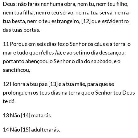
Deus: não farás nenhuma obra, nem tu, nem teu filho,
nem tua filha, nem o teu servo, nem a tua serva, nem a
tua besta, nem o teu estrangeiro,
[12]
que
está
dentro
das tuas portas.
11 Porque em seis dias fez o Senhor os céus e a terra, o
mar e tudo que n’elles
ha
, e ao setimo dia descançou:
portanto abençoou o Senhor o dia do sabbado, e o
sanctificou,
12 Honra a teu pae
[13]
e a tua mãe, para que se
prolonguem os teus dias na terra que o Senhor teu Deus
te dá.
13 Não
[14]
matarás.
14 Não
[15]
adulterarás.